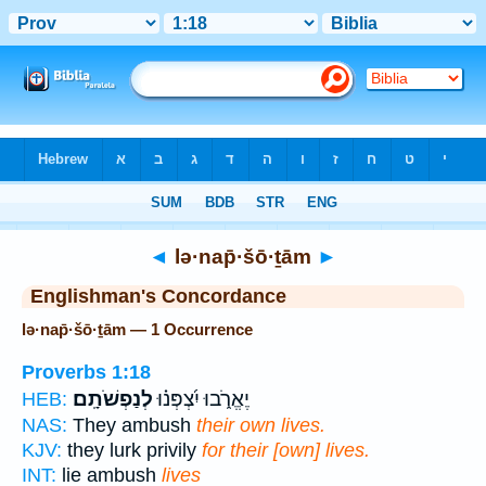
Bible
>
Strong's
> Hebrew
◄
lə·nap̄·šō·ṯām
►
Englishman's Concordance
lə·nap̄·šō·ṯām — 1 Occurrence
Proverbs 1:18
יֶאֱרֹ֑בוּ יִ֝צְפְּנ֗וּ
לְנַפְשֹׁתָֽם׃
HEB:
NAS:
They ambush
their own lives.
KJV:
they lurk privily
for their [own] lives.
INT:
lie ambush
lives