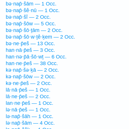
bə·nap̄·šām — 1 Occ.
bə·nap̄·šê·nū — 1 Occ.
bə·nap̄·šî — 2 Occ.
bə·nap̄·šōw — 5 Occ.
bə·nap̄·šō·ṯām — 2 Occ.
bə·nap̄·šō·w·ṯê·ḵem — 2 Occ.
bə·ne·p̄eš — 13 Occ.
han·nā·p̄eš — 3 Occ.
han·nə·p̄ā·šō·wṯ — 6 Occ.
han·ne·p̄eš — 38 Occ.
kə·nap̄·šə·ḵā — 2 Occ.
kə·nap̄·šōw — 2 Occ.
kə·ne·p̄eš — 2 Occ.
lā·nā·p̄eš — 1 Occ.
lā·ne·p̄eš — 2 Occ.
lan·ne·p̄eš — 1 Occ.
lə·nā·p̄eš — 1 Occ.
lə·nap̄·šāh — 1 Occ.
lə·nap̄·šām — 4 Occ.