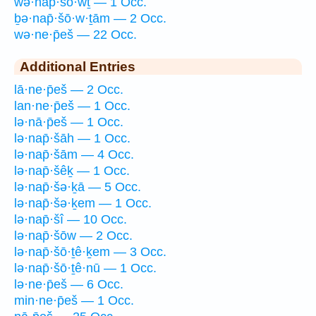
wə·nap̄·šō·wṯ — 1 Occ.
ḇə·nap̄·šō·w·ṯām — 2 Occ.
wə·ne·p̄eš — 22 Occ.
Additional Entries
lā·ne·p̄eš — 2 Occ.
lan·ne·p̄eš — 1 Occ.
lə·nā·p̄eš — 1 Occ.
lə·nap̄·šāh — 1 Occ.
lə·nap̄·šām — 4 Occ.
lə·nap̄·šêḵ — 1 Occ.
lə·nap̄·šə·ḵā — 5 Occ.
lə·nap̄·šə·ḵem — 1 Occ.
lə·nap̄·šî — 10 Occ.
lə·nap̄·šōw — 2 Occ.
lə·nap̄·šō·ṯê·ḵem — 3 Occ.
lə·nap̄·šō·ṯê·nū — 1 Occ.
lə·ne·p̄eš — 6 Occ.
min·ne·p̄eš — 1 Occ.