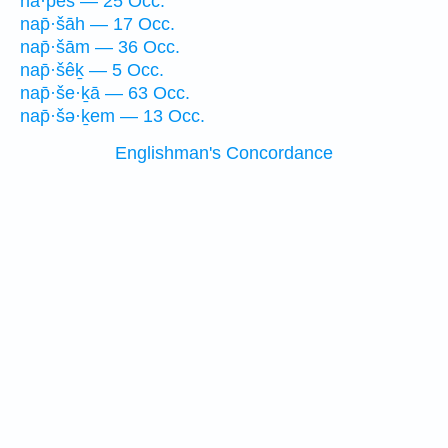
nā·p̄eš — 25 Occ.
nap̄·šāh — 17 Occ.
nap̄·šām — 36 Occ.
nap̄·šêḵ — 5 Occ.
nap̄·še·ḵā — 63 Occ.
nap̄·šə·ḵem — 13 Occ.
Englishman's Concordance