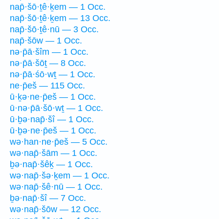
nap̄·šō·ṯê·ḵem — 1 Occ.
nap̄·šō·ṯê·ḵem — 13 Occ.
nap̄·šō·ṯê·nū — 3 Occ.
nap̄·šōw — 1 Occ.
nə·p̄ā·šîm — 1 Occ.
nə·p̄ā·šōṯ — 8 Occ.
nə·p̄ā·śō·wṯ — 1 Occ.
ne·p̄eš — 115 Occ.
ū·ḵə·ne·p̄eš — 1 Occ.
ū·nə·p̄ā·šō·wṯ — 1 Occ.
ū·ḇə·nap̄·šî — 1 Occ.
ū·ḇə·ne·p̄eš — 1 Occ.
wə·han·ne·p̄eš — 5 Occ.
wə·nap̄·šām — 1 Occ.
ḇə·nap̄·šêḵ — 1 Occ.
wə·nap̄·šə·ḵem — 1 Occ.
wə·nap̄·šê·nū — 1 Occ.
ḇə·nap̄·šî — 7 Occ.
wə·nap̄·šōw — 12 Occ.