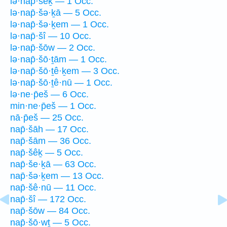
lə·nap̄·šêḵ — 1 Occ.
lə·nap̄·šə·ḵā — 5 Occ.
lə·nap̄·šə·ḵem — 1 Occ.
lə·nap̄·šî — 10 Occ.
lə·nap̄·šōw — 2 Occ.
lə·nap̄·šō·ṯām — 1 Occ.
lə·nap̄·šō·ṯê·ḵem — 3 Occ.
lə·nap̄·šō·ṯê·nū — 1 Occ.
lə·ne·p̄eš — 6 Occ.
min·ne·p̄eš — 1 Occ.
nā·p̄eš — 25 Occ.
nap̄·šāh — 17 Occ.
nap̄·šām — 36 Occ.
nap̄·šêḵ — 5 Occ.
nap̄·še·ḵā — 63 Occ.
nap̄·šə·ḵem — 13 Occ.
nap̄·šê·nū — 11 Occ.
nap̄·šî — 172 Occ.
nap̄·šōw — 84 Occ.
nap̄·šō·wṯ — 5 Occ.