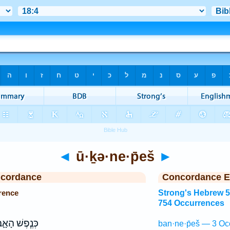
◄
ū·ḵə·ne·p̄eš
►
ncordance
Concordance E
rence
Strong's Hebrew 
754 Occurrences
כְּנֶ֧פֶשׁ הָאָ
ban·ne·p̄eš — 3 Oc