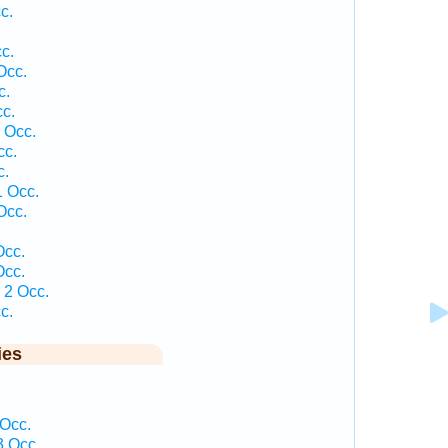
c.
c.
Occ.
c.
cc.
 Occ.
cc.
c.
 Occ.
Occ.
Occ.
Occ.
 2 Occ.
c.
ies
 Occ.
3 Occ.