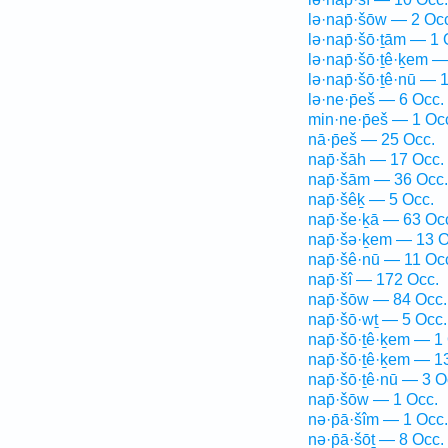
lə·nap̄·šōw — 2 Oc
lə·nap̄·šō·ṯām — 1 
lə·nap̄·šō·ṯê·ḵem —
lə·nap̄·šō·ṯê·nū — 
lə·ne·p̄eš — 6 Occ.
min·ne·p̄eš — 1 Oc
nā·p̄eš — 25 Occ.
nap̄·šāh — 17 Occ.
nap̄·šām — 36 Occ.
nap̄·šêḵ — 5 Occ.
nap̄·še·ḵā — 63 Oc
nap̄·šə·ḵem — 13 O
nap̄·šê·nū — 11 Oc
nap̄·šî — 172 Occ.
nap̄·šōw — 84 Occ.
nap̄·šō·wṯ — 5 Occ.
nap̄·šō·ṯê·ḵem — 1
nap̄·šō·ṯê·ḵem — 1
nap̄·šō·ṯê·nū — 3 O
nap̄·šōw — 1 Occ.
nə·p̄ā·šîm — 1 Occ.
nə·p̄ā·šōṯ — 8 Occ.