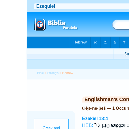
Bible
>
Strong's
> Hebrew
Englishman's Co
ū·ḵə·ne·p̄eš — 1 Occur
Ezekiel 18:4
֛ב
וּכְנֶ֥פֶשׁ
הַבֵּ֖ן לִי־
HEB: