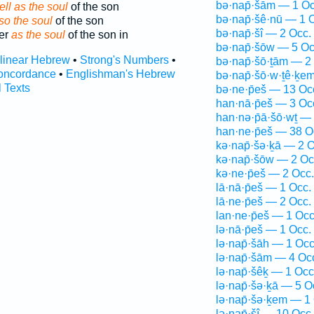
bə·nap̄·šām — 1 Oc
ll as the soul
of the son
bə·nap̄·šê·nū — 1 
so the soul
of the son
bə·nap̄·šî — 2 Occ.
her
as the soul
of the son in
bə·nap̄·šōw — 5 Oc
rlinear Hebrew
•
Strong's Numbers
•
bə·nap̄·šō·ṯām — 2
oncordance
•
Englishman's Hebrew
bə·nap̄·šō·w·ṯê·ḵe
l Texts
bə·ne·p̄eš — 13 Oc
han·nā·p̄eš — 3 Oc
han·nə·p̄ā·šō·wṯ —
han·ne·p̄eš — 38 O
kə·nap̄·šə·ḵā — 2 O
kə·nap̄·šōw — 2 Oc
kə·ne·p̄eš — 2 Occ.
lā·nā·p̄eš — 1 Occ.
lā·ne·p̄eš — 2 Occ.
lan·ne·p̄eš — 1 Occ
lə·nā·p̄eš — 1 Occ.
lə·nap̄·šāh — 1 Occ
lə·nap̄·šām — 4 Oc
lə·nap̄·šêḵ — 1 Occ
lə·nap̄·šə·ḵā — 5 O
lə·nap̄·šə·ḵem — 1
lə·nap̄·šî — 10 Occ.