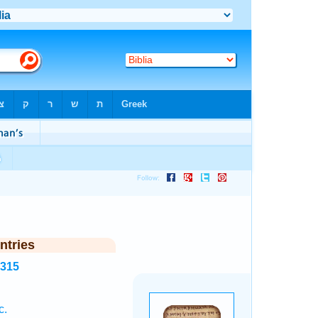
ntries
5315
c.