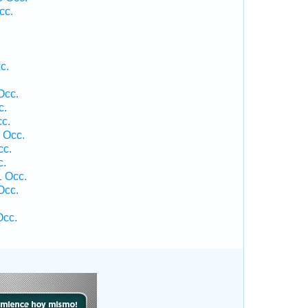
cc.
c.
Occ.
c.
cc.
 Occ.
cc.
c.
 Occ.
Occ.
Occ.