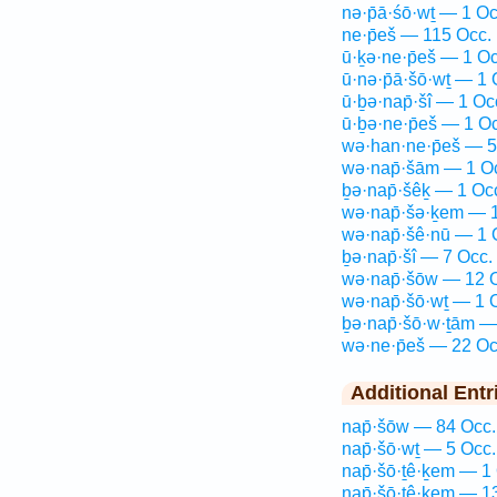
nə·p̄ā·śō·wṯ — 1 Oc
ne·p̄eš — 115 Occ.
ū·ḵə·ne·p̄eš — 1 Oc
ū·nə·p̄ā·šō·wṯ — 1 
ū·ḇə·nap̄·šî — 1 Oc
ū·ḇə·ne·p̄eš — 1 O
wə·han·ne·p̄eš — 5
wə·nap̄·šām — 1 O
ḇə·nap̄·šêḵ — 1 Oc
wə·nap̄·šə·ḵem — 1
wə·nap̄·šê·nū — 1 
ḇə·nap̄·šî — 7 Occ.
wə·nap̄·šōw — 12 
wə·nap̄·šō·wṯ — 1 
ḇə·nap̄·šō·w·ṯām —
wə·ne·p̄eš — 22 Oc
Additional Entr
nap̄·šōw — 84 Occ.
nap̄·šō·wṯ — 5 Occ.
nap̄·šō·ṯê·ḵem — 1
nap̄·šō·ṯê·ḵem — 1