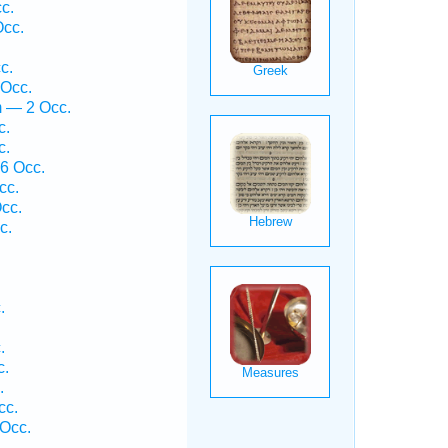
c.
Occ.
c.
 Occ.
m — 2 Occ.
c.
c.
 6 Occ.
cc.
cc.
c.
.
.
c.
.
cc.
 Occ.