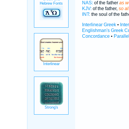
NAS:
of the father
as we
KJV:
of the father,
so al
INT:
the soul of the fat
Interlinear Greek
•
Inte
Englishman's Greek C
Concordance
•
Paralle