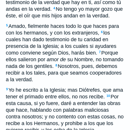
testimonio de la verdad que hay en ti,
así
como tú
andas en la verdad.
No tengo yo mayor gozo que
4
éste, el oír que mis hijos andan en la verdad.
Amado, fielmente haces todo lo que haces para
5
con los hermanos, y con los extranjeros,
los
6
cuales han dado testimonio de tu caridad en
presencia de la Iglesia; a los cuales si ayudares
como conviene según Dios, harás bien.
Porque
7
ellos salieron por
amor de
su Nombre, no tomando
nada de los gentiles.
Nosotros, pues, debemos
8
recibir a los tales, para que seamos cooperadores
a la verdad.
Yo he escrito a la Iglesia; mas Diótrefes, que ama
9
tener el primado entre ellos, no nos recibe.
Por
10
esta causa, si yo fuere, daré a entender las obras
que hace, hablando con palabras maliciosas
contra nosotros; y no contento con estas cosas, no
recibe a los Hermanos, y prohibe a los que los