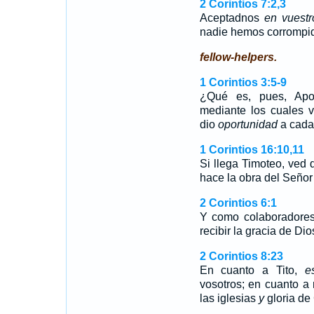
2 Corintios 7:2,3
Aceptadnos
en vuestr
nadie hemos corrompi
fellow-helpers.
1 Corintios 3:5-9
¿Qué es, pues, Apo
mediante los cuales v
dio
oportunidad
a cada
1 Corintios 16:10,11
Si llega Timoteo, ved 
hace la obra del Seño
2 Corintios 6:1
Y como colaboradore
recibir la gracia de Di
2 Corintios 8:23
En cuanto a Tito,
e
vosotros; en cuanto a
las iglesias
y
gloria de 