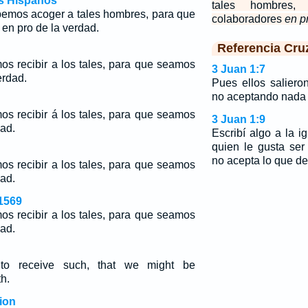
os Hispanos
tales hombres
ebemos acoger a tales hombres, para que
colaboradores
en p
en pro de la verdad.
Referencia Cru
os recibir a los tales, para que seamos
3 Juan 1:7
erdad.
Pues ellos salier
no aceptando nada d
os recibir á los tales, para que seamos
3 Juan 1:9
ad.
Escribí algo a la ig
quien le gusta ser 
no acepta lo que d
os recibir a los tales, para que seamos
ad.
1569
os recibir a los tales, para que seamos
ad.
to receive such, that we might be
th.
ion