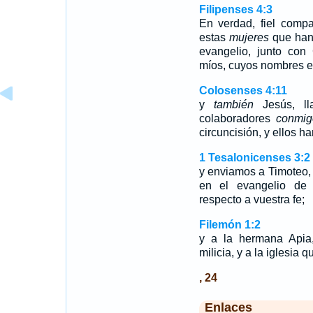
Filipenses 4:3
En verdad, fiel comp
estas
mujeres
que han
evangelio, junto con
míos, cuyos nombres est
Colosenses 4:11
y
también
Jesús, ll
colaboradores
conmig
circuncisión, y ellos h
1 Tesalonicenses 3:2
y enviamos a Timoteo,
en el evangelio de C
respecto a vuestra fe;
Filemón 1:2
y a la hermana Apia
milicia, y a la iglesia 
, 24
Enlaces