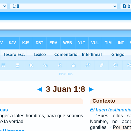
◄
3 Juan 1:8
►
Contexto
icas
El buen testimoni
oger a tales hombres, para que seamos
…
Pues ellos s
7
de
la verdad.
Nombre, no ace
gentiles.
Por tan
8