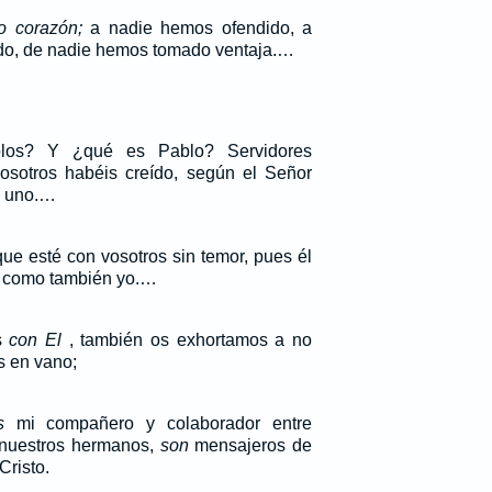
o corazón;
a nadie hemos ofendido, a
do, de nadie hemos tomado ventaja.…
los? Y ¿qué es Pablo? Servidores
osotros habéis creído, según el Señor
 uno.…
que esté con vosotros sin temor, pues él
r como también yo.…
s
con El
, también os exhortamos a no
os en vano;
s
mi compañero y colaborador entre
 nuestros hermanos,
son
mensajeros de
Cristo.