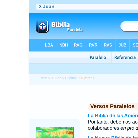
Biblia
>
3 Juan
>
Capítulo 1
> Verso 8
Versos Paralelos
La Biblia de las Amér
Por tanto, debemos ac
colaboradores
en pro 