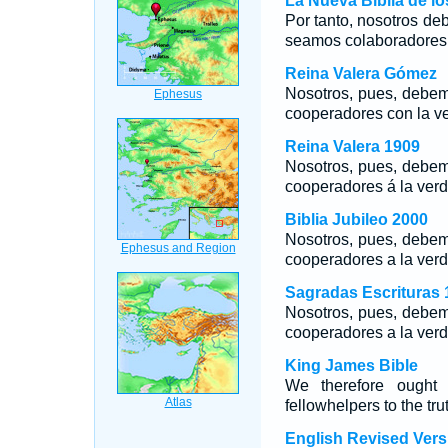
La Nueva Biblia de l
Por tanto, nosotros d
seamos colaboradores 
Reina Valera Gómez
Nosotros, pues, debem
cooperadores con la v
Reina Valera 1909
Nosotros, pues, debem
cooperadores á la verd
Biblia Jubileo 2000
Nosotros, pues, debem
cooperadores a la verd
Sagradas Escrituras 
Nosotros, pues, debem
cooperadores a la verd
King James Bible
We therefore ought 
fellowhelpers to the tru
English Revised Vers