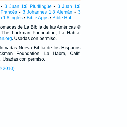
•
3 Juan 1:8 Plurilingüe
•
3 Juan 1:8
 Francés
•
3 Johannes 1:8 Alemán
•
3
n 1:8 Inglés
•
Bible Apps
•
Bible Hub
 tomadas de La Biblia de las Américas ©
 The Lockman Foundation, La Habra,
an.org
. Usadas con permiso.
n tomadas Nueva Biblia de los Hispanos
man Foundation, La Habra, Calif,
g
. Usadas con permiso.
© 2010)