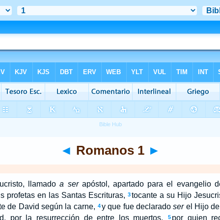
◄
Romanos 1
►
ucristo, llamado
a ser
apóstol, apartado para el evangelio d
s profetas en las Santas Escrituras,
tocante a su Hijo Jesucri
3
te de David según la carne,
y que fue declarado
ser
el Hijo d
4
ad, por la resurrección de entre los muertos,
por quien re
5