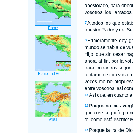
apostolado, para obedi
vosotros, los llamados 
A todos los que est
7
nuestro Padre y del Se
Primeramente doy gr
8
mundo se habla de vues
Hijo, que sin cesar h
ahora al fin, por la vo
para impartiros algún
juntamente con vosotros
veces me he propuesto
entre vosotros, así com
Así que, en cuanto a
15
Porque no me avergüe
16
que cree; al judío pri
fe, como está escrito: Ma
Porque la ira de Dio
18