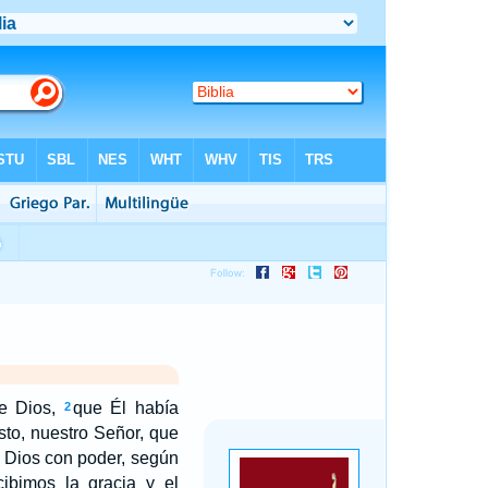
e Dios,
que Él había
2
sto, nuestro Señor, que
e Dios con poder, según
cibimos la gracia y el