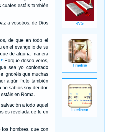
s cuales estáis también
paz a vosotros, de Dios
os, de que en todo el
tu en el evangelio de su
 que de alguna manera
Porque deseo veros,
11
que sea yo confortado
ue ignoréis que muchas
er algún fruto también
a no sabios soy deudor.
e estáis en Roma.
 salvación a todo aquel
os es revelada de fe en
de los hombres, que con