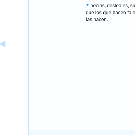
necios, desleales, si
31
que los que hacen tal
las hacen.