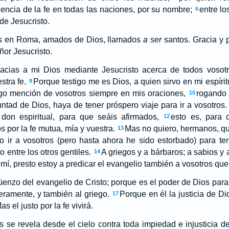
encia de la fe en todas las naciones, por su nombre;
entre lo
6
de Jesucristo.
áis en Roma, amados de Dios, llamados
a ser
santos. Gracia y 
ñor Jesucristo.
acias a mi Dios mediante Jesucristo acerca de todos vosotr
tra fe.
Porque testigo me es Dios, a quien sirvo en mi espíri
9
ago mención de vosotros siempre en mis oraciones,
rogando
10
luntad de Dios, haya de tener próspero viaje para ir a vosotros.
 don espiritual, para que seáis afirmados,
esto es, para 
12
 por la fe mutua, mía y vuestra.
Mas no quiero, hermanos, q
13
 ir a vosotros (pero hasta ahora he sido estorbado) para ten
o entre los otros gentiles.
A griegos y a bárbaros; a sabios y 
14
 mí, presto estoy a predicar el evangelio también a vosotros qu
nzo del evangelio de Cristo; porque es el poder de Dios para
meramente, y también al griego.
Porque en él la justicia de Di
17
s el justo por la fe vivirá.
s se revela desde el cielo contra toda impiedad e injusticia 