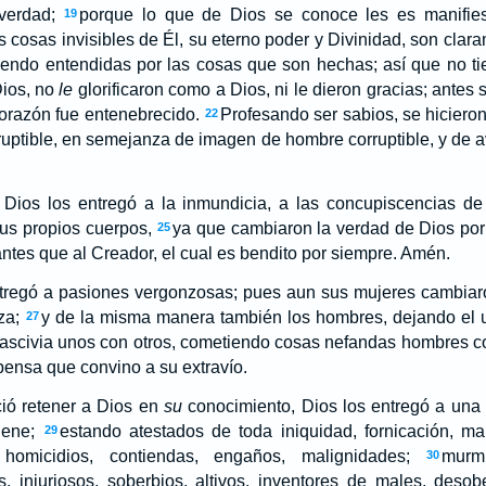
 verdad;
porque lo que de Dios se conoce les es manifies
19
 cosas invisibles de Él, su eterno poder y Divinidad, son clara
iendo entendidas por las cosas que son hechas; así que no t
ios, no
le
glorificaron como a Dios, ni le dieron gracias; antes
corazón fue entenebrecido.
Profesando ser sabios, se hicieron
22
orruptible, en semejanza de imagen de hombre corruptible, y de 
 Dios los entregó a la inmundicia, a las concupiscencias d
us propios cuerpos,
ya que cambiaron la verdad de Dios por
25
 antes que al Creador, el cual es bendito por siempre. Amén.
ntregó a pasiones vergonzosas; pues aun sus mujeres cambiaron
za;
y de la misma manera también los hombres, dejando el us
27
lascivia unos con otros, cometiendo cosas nefandas hombres c
ensa que convino a su extravío.
ió retener a Dios en
su
conocimiento, Dios los entregó a una
iene;
estando atestados de toda iniquidad, fornicación, mal
29
 homicidios, contiendas, engaños, malignidades;
murmu
30
, injuriosos, soberbios, altivos, inventores de males, desob