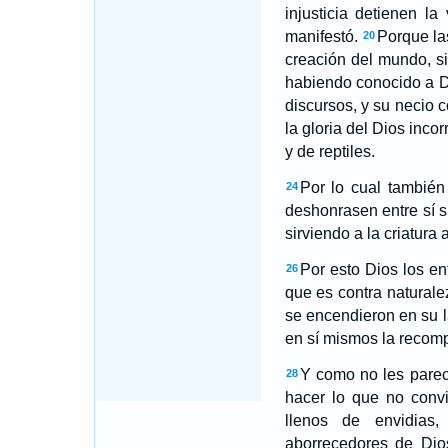
injusticia detienen la
manifestó.
Porque las
20
creación del mundo, s
habiendo conocido a D
discursos, y su necio 
la gloria del Dios inc
y de reptiles.
Por lo cual también
24
deshonrasen entre sí s
sirviendo a la criatura
Por esto Dios los e
26
que es contra naturale
se encendieron en su 
en sí mismos la recomp
Y como no les parec
28
hacer lo que no conv
llenos de envidias,
aborrecedores de Dios