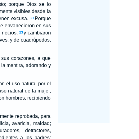
to; porque Dios se lo
mente visibles desde la
ienen excusa.
Porque
21
 se envanecieron en sus
 necios,
y cambiaron
23
aves, y de cuadrúpedos,
e sus corazones, a que
 la mentira, adorando y
 el uso natural por el
o natural de la mujer,
on hombres, recibiendo
 mente reprobada, para
icia, avaricia, maldad;
radores, detractores,
edientes a los padres;