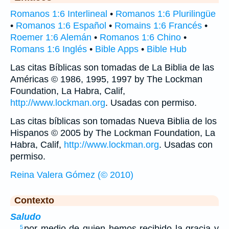
Romanos 1:6 Interlineal
•
Romanos 1:6 Plurilingüe
•
Romanos 1:6 Español
•
Romains 1:6 Francés
•
Roemer 1:6 Alemán
•
Romanos 1:6 Chino
•
Romans 1:6 Inglés
•
Bible Apps
•
Bible Hub
Las citas Bíblicas son tomadas de La Biblia de las
Américas © 1986, 1995, 1997 by The Lockman
Foundation, La Habra, Calif,
http://www.lockman.org
. Usadas con permiso.
Las citas bíblicas son tomadas Nueva Biblia de los
Hispanos © 2005 by The Lockman Foundation, La
Habra, Calif,
http://www.lockman.org
. Usadas con
permiso.
Reina Valera Gómez (© 2010)
Contexto
Saludo
…
por medio de quien hemos recibido la gracia y
5