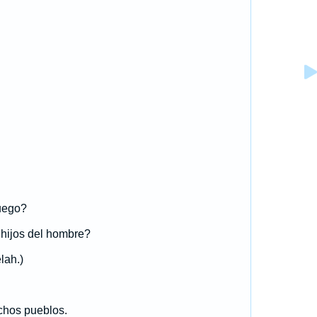
uego?
 hijos del hombre?
lah.)
chos pueblos.