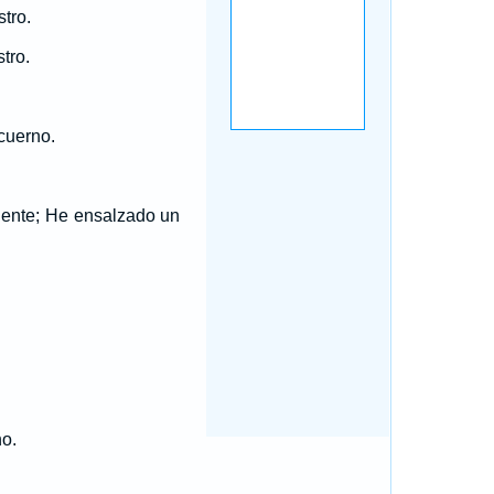
stro.
tro.
 cuerno.
liente; He ensalzado un
o.