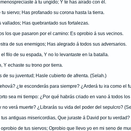
menospreciaste á tu ungido; Y te has airado con él.
tu siervo; Has profanado su corona hasta la tierra.
us vallados; Has quebrantado sus fortalezas.
 los que pasaron por el camino: Es oprobio á sus vecinos.
stra de sus enemigos; Has alegrado á todos sus adversarios.
 filo de su espada, Y no lo levantaste en la batalla.
o, Y echaste su trono por tierra.
 de su juventud; Hasle cubierto de afrenta. (Selah.)
ehová? ¿te esconderás para siempre? ¿Arderá tu ira como el f
rto sea mi tiempo: ¿Por qué habrás criado en vano á todos los
 no verá muerte? ¿Librarás su vida del poder del sepulcro? (Se
tus antiguas misericordias, Que juraste á David por tu verdad?
 oprobio de tus siervos; Oprobio que llevo yo en mi seno de mu