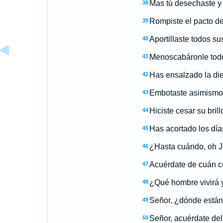
Mas tú desechaste y 
38
Rompiste el pacto de 
39
Aportillaste todos s
40
Menoscabáronle todos
41
Has ensalzado la die
42
Embotaste asimismo el
43
Hiciste cesar su brill
44
Has acortado los días
45
¿Hasta cuándo, oh J
46
Acuérdate de cuán co
47
¿Qué hombre vivirá y
48
Señor, ¿dónde están 
49
Señor, acuérdate del
50