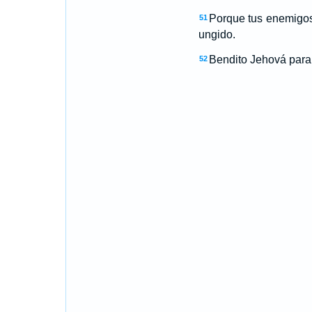
Porque tus enemigos
51
ungido.
Bendito Jehová para
52