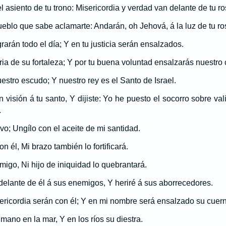
el asiento de tu trono: Misericordia y verdad van delante de tu ro
eblo que sabe aclamarte: Andarán, oh Jehová, á la luz de tu ros
arán todo el día; Y en tu justicia serán ensalzados.
ria de su fortaleza; Y por tu buena voluntad ensalzarás nuestro
stro escudo; Y nuestro rey es el Santo de Israel.
 visión á tu santo, Y dijiste: Yo he puesto el socorro sobre va
.
vo; Ungílo con el aceite de mi santidad.
n él, Mi brazo también lo fortificará.
migo, Ni hijo de iniquidad lo quebrantará.
elante de él á sus enemigos, Y heriré á sus aborrecedores.
ericordia serán con él; Y en mi nombre será ensalzado su cuern
ano en la mar, Y en los ríos su diestra.