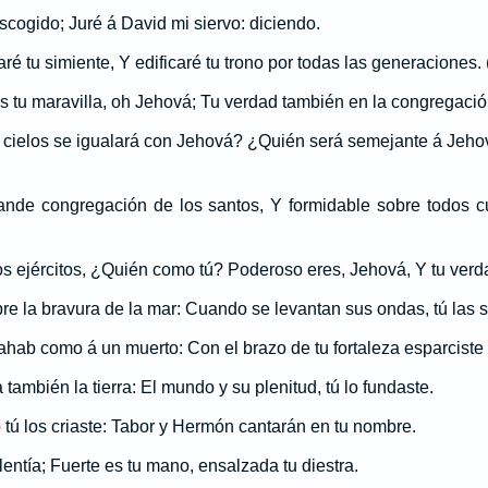
scogido; Juré á David mi siervo: diciendo.
é tu simiente, Y edificaré tu trono por todas las generaciones. 
os tu maravilla, oh Jehová; Tu verdad también en la congregació
cielos se igualará con Jehová? ¿Quién será semejante á Jehová
grande congregación de los santos, Y formidable sobre todos c
s ejércitos, ¿Quién como tú? Poderoso eres, Jehová, Y tu verdad
re la bravura de la mar: Cuando se levantan sus ondas, tú las 
hab como á un muerto: Con el brazo de tu fortaleza esparciste
 también la tierra: El mundo y su plenitud, tú lo fundaste.
o tú los criaste: Tabor y Hermón cantarán en tu nombre.
entía; Fuerte es tu mano, ensalzada tu diestra.