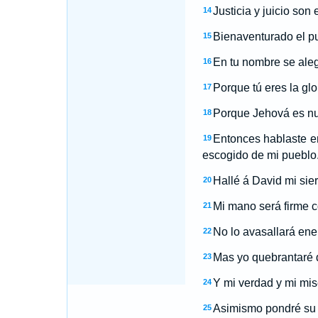
Justicia y juicio son 
14
Bienaventurado el pu
15
En tu nombre se alegr
16
Porque tú eres la glo
17
Porque Jehová es nue
18
Entonces hablaste en
19
escogido de mi pueblo
Hallé á David mi sier
20
Mi mano será firme co
21
No lo avasallará ene
22
Mas yo quebrantaré d
23
Y mi verdad y mi mis
24
Asimismo pondré su m
25