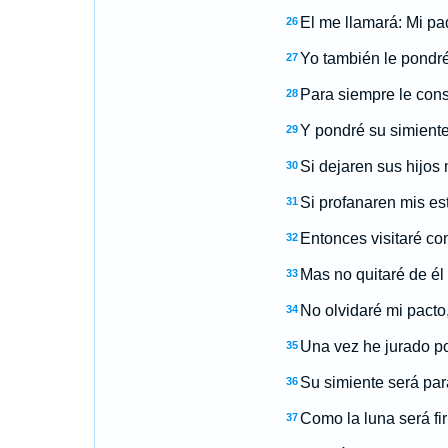
El me llamará: Mi pad
26
Yo también le pondré 
27
Para siempre le conse
28
Y pondré su simiente
29
Si dejaren sus hijos 
30
Si profanaren mis e
31
Entonces visitaré co
32
Mas no quitaré de él 
33
No olvidaré mi pacto
34
Una vez he jurado po
35
Su simiente será par
36
Como la luna será fir
37