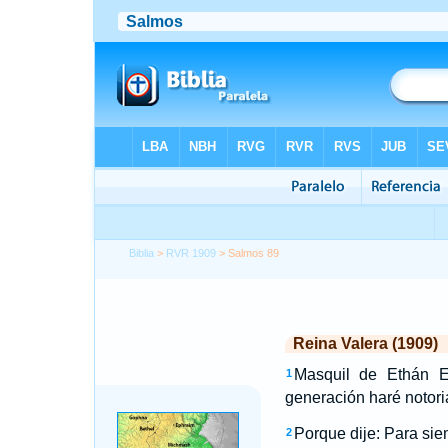
Biblia
>
RVR 1909
> Salmos 89
Reina Valera (1909)
Masquil de Ethán E
1
generación haré notori
Porque dije: Para sie
2