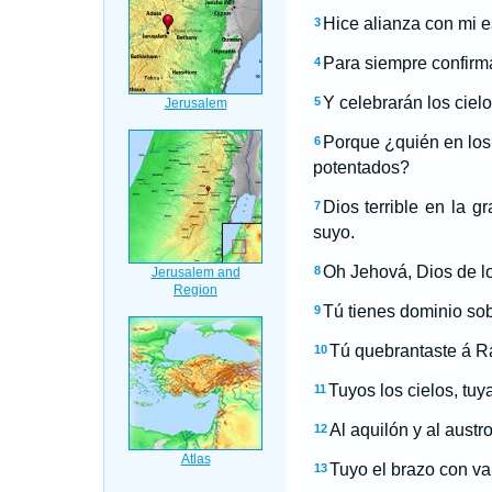
Hice alianza con mi e
3
Para siempre confirmar
4
Y celebrarán los ciel
5
Porque ¿quién en los 
6
potentados?
Dios terrible en la 
7
suyo.
Oh Jehová, Dios de lo
8
Tú tienes dominio sob
9
Tú quebrantaste á Ra
10
Tuyos los cielos, tuya
11
Al aquilón y al austr
12
Tuyo el brazo con val
13