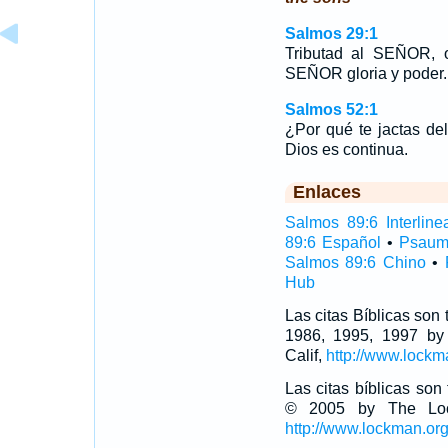
Salmos 29:1
Tributad al SEÑOR, o
SEÑOR gloria y poder.
Salmos 52:1
¿Por qué te jactas de
Dios es continua.
Enlaces
Salmos 89:6 Interline
89:6 Español
•
Psaum
Salmos 89:6 Chino
•
Hub
Las citas Bíblicas son
1986, 1995, 1997 by
Calif,
http://www.lockm
Las citas bíblicas so
© 2005 by The Lock
http://www.lockman.or