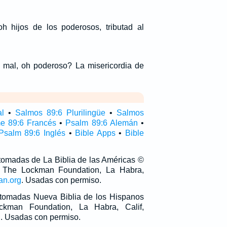
h hijos de los poderosos, tributad al
l mal, oh poderoso? La misericordia de
al
•
Salmos 89:6 Plurilingüe
•
Salmos
e 89:6 Francés
•
Psalm 89:6 Alemán
•
Psalm 89:6 Inglés
•
Bible Apps
•
Bible
 tomadas de La Biblia de las Américas ©
 The Lockman Foundation, La Habra,
an.org
. Usadas con permiso.
n tomadas Nueva Biblia de los Hispanos
man Foundation, La Habra, Calif,
g
. Usadas con permiso.