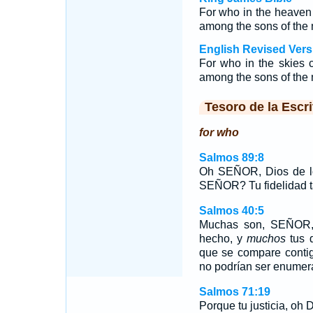
For who in the heave
among the sons of the
English Revised Vers
For who in the skies
among the sons of the 
Tesoro de la Escri
for who
Salmos 89:8
Oh SEÑOR, Dios de lo
SEÑOR? Tu fidelidad t
Salmos 40:5
Muchas son, SEÑOR, 
hecho, y
muchos
tus d
que se compare conti
no podrían ser enumer
Salmos 71:19
Porque tu justicia, oh 