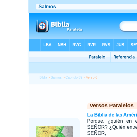
Biblia
>
Salmos
>
Capítulo 89
> Verso 6
Versos Paralelos
La Biblia de las Amér
Porque, ¿quién en e
SEÑOR? ¿Quién entre 
SEÑOR,