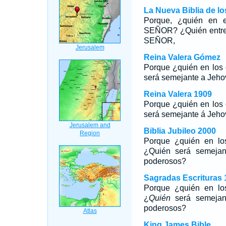
La Nueva Biblia de l
Porque, ¿quién en e
SEÑOR? ¿Quién entre 
SEÑOR,
Reina Valera Gómez
Porque ¿quién en los
será semejante a Jehov
Reina Valera 1909
Porque ¿quién en los 
será semejante á Jehov
Biblia Jubileo 2000
Porque ¿quién en lo
¿
Quién
será semejan
poderosos?
Sagradas Escrituras 
Porque ¿quién en lo
¿
Quién
será semejan
poderosos?
King James Bible