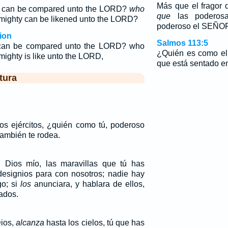
Más que el fragor
n can be compared unto the LORD?
who
que
las poderosa
 mighty can be likened unto the LORD?
poderoso el SEÑOR 
ion
Salmos 113:5
 can be compared unto the LORD? who
¿Quién es como el
mighty is like unto the LORD,
que está sentado en
tura
s ejércitos, ¿quién como tú, poderoso
ambién te rodea.
Dios mío, las maravillas que tú has
esignios para con nosotros; nadie hay
go; si
los
anunciara, y hablara de ellos,
ados.
Dios,
alcanza
hasta los cielos, tú que has