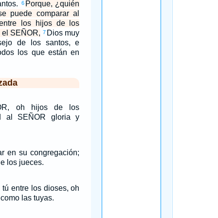
antos.
Porque, ¿quién
6
se puede comparar al
tre los hijos de los
o el SEÑOR,
Dios muy
7
ejo de los santos, e
odos los que están en
zada
OR, oh hijos de los
ad al SEÑOR gloria y
ar en su congregación;
e los jueces.
tú entre los dioses, oh
 como las tuyas.