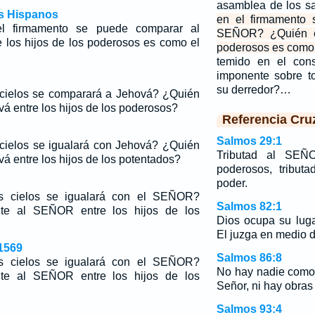
asamblea de los s
os Hispanos
en el firmamento 
l firmamento se puede comparar al
SEÑOR? ¿Quién en
los hijos de los poderosos es como el
poderosos es com
temido en el cons
imponente sobre t
su derredor?…
 cielos se comparará a Jehová? ¿Quién
á entre los hijos de los poderosos?
Referencia Cru
Salmos 29:1
cielos se igualará con Jehová? ¿Quién
Tributad al SEÑ
á entre los hijos de los potentados?
poderosos, tribut
poder.
s cielos se igualará con el SEÑOR?
Salmos 82:1
te al SEÑOR entre los hijos de los
Dios ocupa su lug
El juzga en medio d
1569
Salmos 86:8
s cielos se igualará con el SEÑOR?
No hay nadie como 
te al SEÑOR entre los hijos de los
Señor, ni hay obras
Salmos 93:4