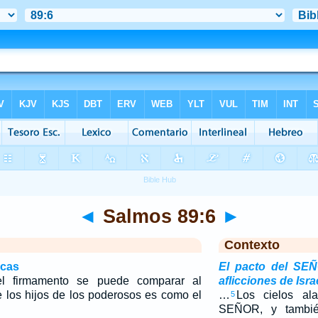
◄
Salmos 89:6
►
Contexto
icas
El pacto del SEÑ
l firmamento se puede comparar al
aflicciones de Isra
los hijos de los poderosos es como el
…
Los cielos ala
5
SEÑOR, y también