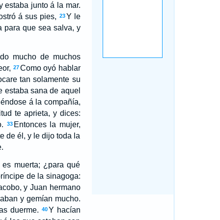
y estaba junto á la mar.
ostró á sus pies,
Y le
23
a para que sea salva, y
rido mucho de muchos
eor,
Como oyó hablar
27
ocare tan solamente su
ue estaba sana de aquel
viéndose á la compañía,
tud te aprieta, y dices:
.
Entonces la mujer,
33
de él, y le dijo toda la
.
a es muerta; ¿para qué
ríncipe de la sinagoga:
 Jacobo, y Juan hermano
loraban y gemían mucho.
mas duerme.
Y hacían
40