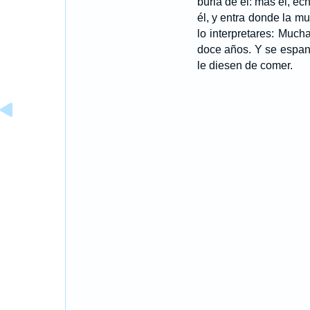
burla de él: mas él, e
él, y entra donde la m
lo interpretares: Mucha
doce años. Y se espan
le diesen de comer.