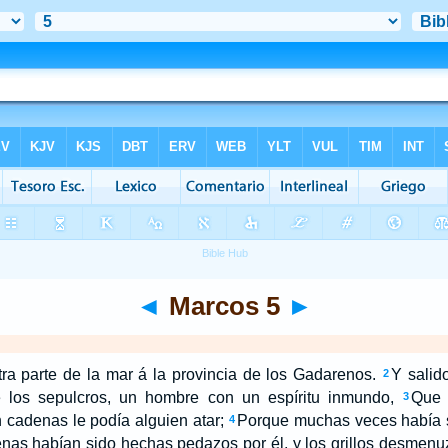
◄
Marcos 5
►
a parte de la mar á la provincia de los Gadarenos.
Y salido
2
e los sepulcros, un hombre con un espíritu inmundo,
Que 
3
n cadenas le podía alguien atar;
Porque muchas veces había si
4
nas habían sido hechas pedazos por él, y los grillos desmenuz