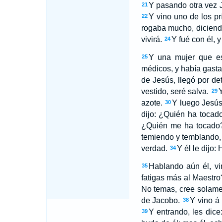
Y pasando otra vez J
21
Y vino uno de los pr
22
rogaba mucho, diciendo
vivirá.
Y fué con él, 
24
Y una mujer que es
25
médicos, y había gasta
de Jesús, llegó por de
vestido, seré salva.
Y
29
azote.
Y luego Jesús
30
dijo: ¿Quién ha tocad
¿Quién me ha tocado
temiendo y temblando, s
verdad.
Y él le dijo:
34
Hablando aún él, vi
35
fatigas más al Maestro
No temas, cree solame
de Jacobo.
Y vino á
38
Y entrando, les dic
39