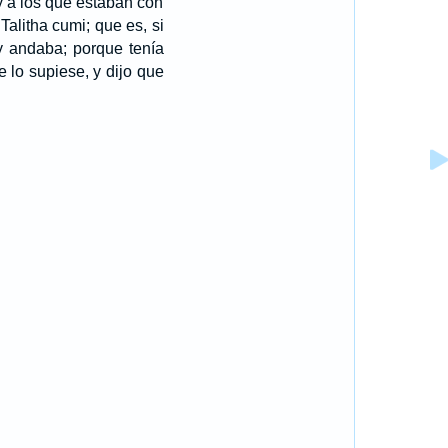
y á los que estaban con
alitha cumi; que es, si
y andaba; porque tenía
lo supiese, y dijo que