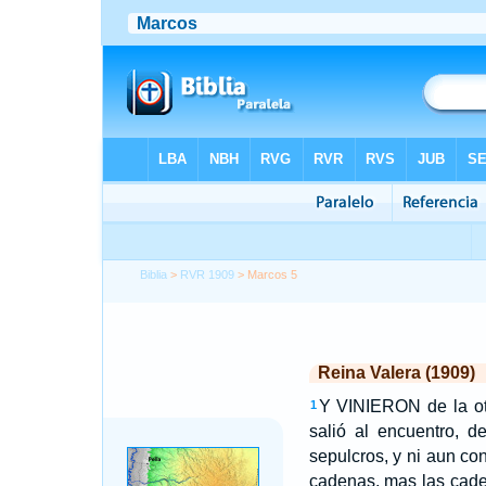
Biblia
>
RVR 1909
> Marcos 5
Reina Valera (1909)
Y VINIERON de la otr
1
salió al encuentro, d
sepulcros, y ni aun co
cadenas, mas las cade