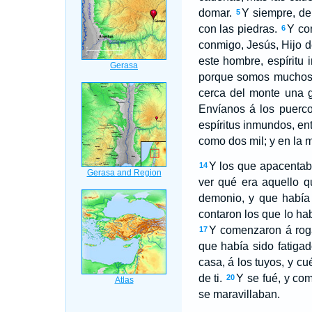
domar.
Y siempre, de
5
con las piedras.
Y com
6
conmigo, Jesús, Hijo d
este hombre, espíritu
porque somos muchos
cerca del monte una 
Envíanos á los puerco
espíritus inmundos, en
como dos mil; y en la 
Y los que apacentaba
14
ver qué era aquello q
demonio, y que había t
contaron los que lo ha
Y comenzaron á roga
17
que había sido fatigad
casa, á los tuyos, y c
de ti.
Y se fué, y co
20
se maravillaban.