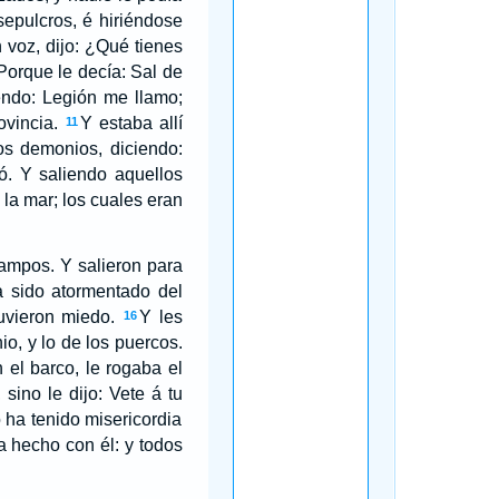
epulcros, é hiriéndose
voz, dijo: ¿Qué tienes
Porque le decía: Sal de
endo: Legión me llamo;
vincia.
Y estaba allí
11
os demonios, diciendo:
ó. Y saliendo aquellos
la mar; los cuales eran
campos. Y salieron para
a sido atormentado del
tuvieron miedo.
Y les
16
o, y lo de los puercos.
 el barco, le rogaba el
sino le dijo: Vete á tu
 ha tenido misericordia
 hecho con él: y todos