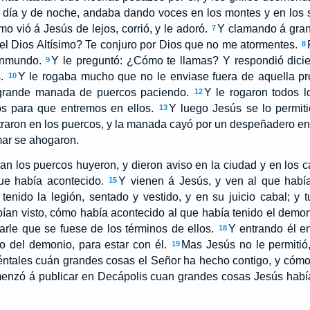
 día y de noche, andaba dando voces en los montes y en los s
o vió á Jesús de lejos, corrió, y le adoró.
Y clamando á gran 
7
el Dios Altísimo? Te conjuro por Dios que no me atormentes.
8
 inmundo.
Y le preguntó: ¿Cómo te llamas? Y respondió dici
9
.
Y le rogaba mucho que no le enviase fuera de aquella pro
10
grande manada de puercos paciendo.
Y le rogaron todos l
12
s para que entremos en ellos.
Y luego Jesús se lo permiti
13
traron en los puercos, y la manada cayó por un despeñadero en 
mar se ahogaron.
n los puercos huyeron, y dieron aviso en la ciudad y en los 
ue había acontecido.
Y vienen á Jesús, y ven al que habí
15
enido la legión, sentado y vestido, y en su juicio cabal; y 
bían visto, cómo había acontecido al que había tenido el demoni
rle que se fuese de los términos de ellos.
Y entrando él en
18
o del demonio, para estar con él.
Mas Jesús no le permitió, 
19
uéntales cuán grandes cosas el Señor ha hecho contigo, y cómo
menzó á publicar en Decápolis cuan grandes cosas Jesús había