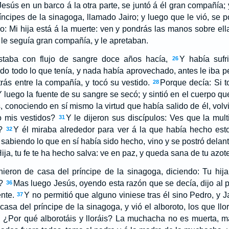
esús en un barco á la otra parte, se juntó á él gran compañía; 
íncipes de la sinagoga, llamado Jairo; y luego que le vió, se p
: Mi hija está á la muerte: ven y pondrás las manos sobre ell
y le seguía gran compañía, y le apretaban.
taba con flujo de sangre doce años hacía,
Y había suf
26
do todo lo que tenía, y nada había aprovechado, antes le iba p
trás entre la compañía, y tocó su vestido.
Porque decía: Si t
28
 luego la fuente de su sangre se secó; y sintió en el cuerpo q
, conociendo en sí mismo la virtud que había salido de él, vol
o mis vestidos?
Y le dijeron sus discípulos: Ves que la multi
31
?
Y él miraba alrededor para ver á la que había hecho esto
32
abiendo lo que en sí había sido hecho, vino y se postró delante 
 Hija, tu fe te ha hecho salva: ve en paz, y queda sana de tu azote
nieron de casa del príncipe de la sinagoga, diciendo: Tu hij
?
Mas luego Jesús, oyendo esta razón que se decía, dijo al p
36
nte.
Y no permitió que alguno viniese tras él sino Pedro, y
37
 casa del príncipe de la sinagoga, y vió el alboroto, los que l
e: ¿Por qué alborotáis y lloráis? La muchacha no es muerta, 