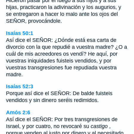
Hicieron pasar por el fuego a sus hijos y a sus
hijas, practicaron la adivinación y los augurios, y
se entregaron a hacer lo malo ante los ojos del
SEÑOR, provocándole.
Isaías 50:1
Así dice el SEÑOR: ¿Dónde está esa carta de
divorcio con la que repudié a vuestra madre? ¿O a
cuál de mis acreedores os vendí? He aquí, por
vuestras iniquidades fuisteis vendidos, y por
vuestras transgresiones fue repudiada vuestra
madre.
Isaías 52:3
Porque así dice el SEÑOR: De balde fuisteis
vendidos y sin dinero seréis redimidos.
Amós 2:6
Así dice el SEÑOR: Por tres transgresiones de
Israel, y por cuatro, no revocaré su
castigo
,
porque venden al justo por dinero y al necesitado