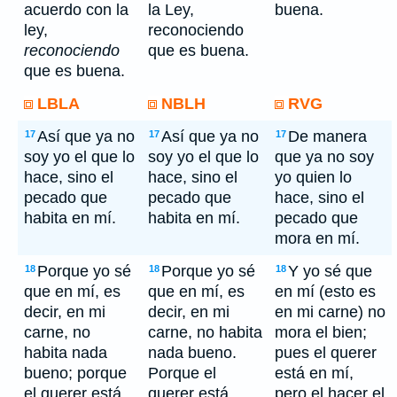
acuerdo con la
la Ley,
buena.
ley,
reconociendo
reconociendo
que es buena.
que es buena.
LBLA
NBLH
RVG
Así que ya no
Así que ya no
De manera
17
17
17
soy yo el que lo
soy yo el que lo
que ya no soy
hace, sino el
hace, sino el
yo quien lo
pecado que
pecado que
hace, sino el
habita en mí.
habita en mí.
pecado que
mora en mí.
Porque yo sé
Porque yo sé
Y yo sé que
18
18
18
que en mí, es
que en mí, es
en mí (esto es
decir, en mi
decir, en mi
en mi carne) no
carne, no
carne, no habita
mora el bien;
habita nada
nada bueno.
pues el querer
bueno; porque
Porque el
está en mí,
el querer está
querer está
pero el hacer el