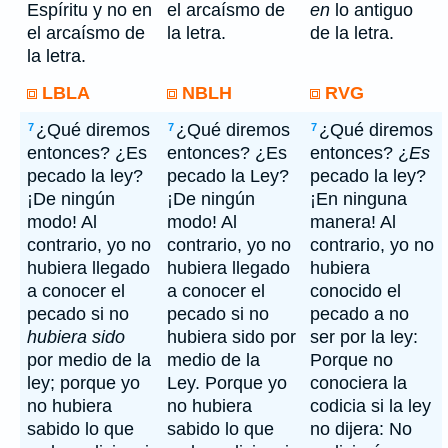
Espíritu y no en
el arcaísmo de
en
lo antiguo
el arcaísmo de
la letra.
de la letra.
la letra.
LBLA
NBLH
RVG
¿Qué diremos
¿Qué diremos
¿Qué diremos
7
7
7
entonces? ¿Es
entonces? ¿Es
entonces? ¿
Es
pecado la ley?
pecado la Ley?
pecado la ley?
¡De ningún
¡De ningún
¡En ninguna
modo! Al
modo! Al
manera! Al
contrario, yo no
contrario, yo no
contrario, yo no
hubiera llegado
hubiera llegado
hubiera
a conocer el
a conocer el
conocido el
pecado si no
pecado si no
pecado a no
hubiera sido
hubiera sido por
ser por la ley:
por medio de la
medio de la
Porque no
ley; porque yo
Ley. Porque yo
conociera la
no hubiera
no hubiera
codicia si la ley
sabido lo que
sabido lo que
no dijera: No