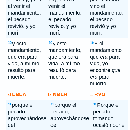
al venir el
venir el
vino el
mandamiento,
mandamiento,
mandamiento,
el pecado
el pecado
el pecado
revivió, y yo
revivió, y yo
revivió y yo
morí;
morí;
morí.
y este
y este
Y el
10
10
10
mandamiento,
mandamiento,
mandamiento
que era para
que era para
que
era
para
vida, a mí me
vida, a mí me
vida, yo
resultó para
resultó para
encontré
que
muerte;
muerte;
era
para
muerte.
LBLA
NBLH
RVG
porque el
porque el
Porque el
11
11
11
pecado,
pecado,
pecado,
aprovechándose
aprovechándose
tomando
del
del
ocasión por el