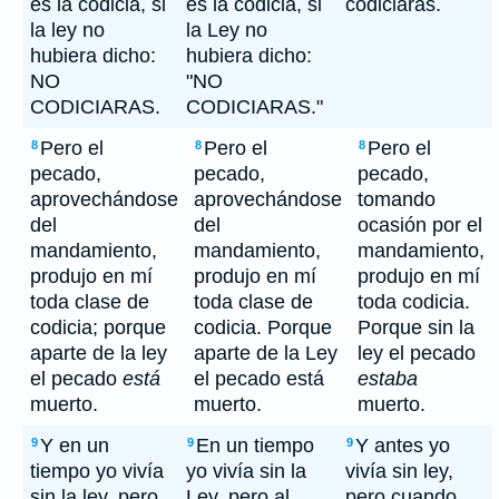
es la codicia, si
es la codicia, si
codiciarás.
la ley no
la Ley no
hubiera dicho:
hubiera dicho:
NO
"NO
CODICIARAS.
CODICIARAS."
Pero el
Pero el
Pero el
8
8
8
pecado,
pecado,
pecado,
aprovechándose
aprovechándose
tomando
del
del
ocasión por el
mandamiento,
mandamiento,
mandamiento,
produjo en mí
produjo en mí
produjo en mí
toda clase de
toda clase de
toda codicia.
codicia; porque
codicia. Porque
Porque sin la
aparte de la ley
aparte de la Ley
ley el pecado
el pecado
está
el pecado está
estaba
muerto.
muerto.
muerto.
Y en un
En un tiempo
Y antes yo
9
9
9
tiempo yo vivía
yo vivía sin la
vivía sin ley,
sin la ley, pero
Ley, pero al
pero cuando