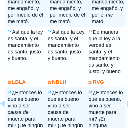
mandamiento,
mandamiento,
mandamiento,
me engañó, y
me engañó, y
me engañó, y
por medio de él
por medio de él
por él
me
me mató.
me mató.
mató.
Así que la ley
Así que la Ley
De manera
12
12
12
es santa, y el
es santa, y el
que la ley a la
mandamiento
mandamiento
verdad
es
es santo, justo
es santo, justo
santa, y el
y bueno.
y bueno.
mandamiento
es
santo, y
justo, y bueno.
LBLA
NBLH
RVG
¿Entonces lo
¿Entonces lo
¿Entonces lo
13
13
13
que es bueno
que es bueno
que es bueno,
vino a ser
vino a ser
vino a ser
causa de
causa de
muerte para
muerte para
muerte para
mí? ¡En
mí? ¡De ningún
mí? ¡De ningún
ninguna