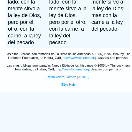
lado, con la
lado, con la
mente sirvo a
mente sirvo a
mente sirvo a la
la ley de Dios;
la ley de Dios,
ley de Dios,
mas con la
pero por el
pero por el otro,
carne a la ley
otro, con la
con la carne, a
del pecado.
carne, a la ley
la ley del
del pecado.
pecado.
Las citas Bíblicas son tomadas de La Biblia de las Américas © 1986, 1995, 1997 by The
Lockman Foundation, La Habra, Calif,
http://www.lockman.org
. Usadas con permiso.
Las citas bíblicas son tomadas Nueva Biblia de los Hispanos © 2005 by The Lockman
Foundation, La Habra, Calif,
http://www.lockman.org
. Usadas con permiso.
Reina Valera Gómez (© 2010)
Bible Hub