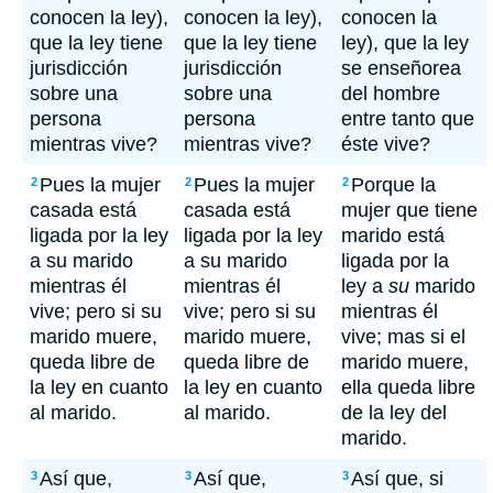
conocen la ley),
conocen la ley),
conocen la
que la ley tiene
que la ley tiene
ley), que la ley
jurisdicción
jurisdicción
se enseñorea
sobre una
sobre una
del hombre
persona
persona
entre tanto que
mientras vive?
mientras vive?
éste vive?
Pues la mujer
Pues la mujer
Porque la
2
2
2
casada está
casada está
mujer que tiene
ligada por la ley
ligada por la ley
marido está
a su marido
a su marido
ligada por la
mientras él
mientras él
ley a
su
marido
vive; pero si su
vive; pero si su
mientras él
marido muere,
marido muere,
vive; mas si el
queda libre de
queda libre de
marido muere,
la ley en cuanto
la ley en cuanto
ella queda libre
al marido.
al marido.
de la ley del
marido.
Así que,
Así que,
Así que, si
3
3
3