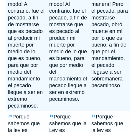
modo! Al
modo! Al
manera! Pero
contrario, fue el
contrario, fue el
el pecado, para
pecado, a fin
pecado, a fin de
mostrarse
de mostrarse
mostrarse que
pecado, obró
que es pecado
es pecado al
muerte en mí
al producir mi
producir mi
por lo que es
muerte por
muerte por
bueno, a fin de
medio de lo
medio de lo que
que por el
que es bueno,
es bueno, para
mandamiento,
para que por
que por medio
el pecado
medio del
del
llegase a ser
mandamiento
mandamiento el
sobremanera
el pecado
pecado llegue a
pecaminoso.
llegue a ser en
ser en extremo
extremo
pecaminoso.
pecaminoso.
Porque
Porque
Porque
14
14
14
sabemos que
sabemos que la
sabemos que
la ley es
Ley es
la ley es