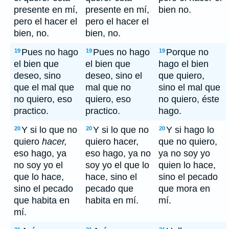
presente en mí,
presente en mí,
bien no.
pero el hacer el
pero el hacer el
bien, no.
bien, no.
Pues no hago
Pues no hago
Porque no
19
19
19
el bien que
el bien que
hago el bien
deseo, sino
deseo, sino el
que quiero,
que el mal que
mal que no
sino el mal que
no quiero, eso
quiero, eso
no quiero, éste
practico.
practico.
hago.
Y si lo que no
Y si lo que no
Y si hago lo
20
20
20
quiero
hacer,
quiero hacer,
que no quiero,
eso hago, ya
eso hago, ya no
ya no soy yo
no soy yo el
soy yo el que lo
quien lo hace,
que lo hace,
hace, sino el
sino el pecado
sino el pecado
pecado que
que mora en
que habita en
habita en mí.
mí.
mí.