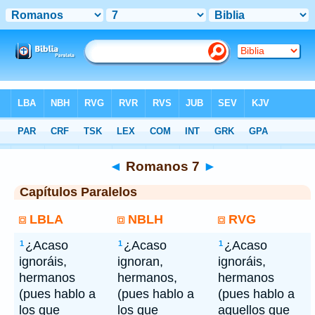
Bíblia
> Romanos 7
◄
Romanos 7
►
Capítulos Paralelos
LBLA
NBLH
RVG
¿Acaso
¿Acaso
¿Acaso
1
1
1
ignoráis,
ignoran,
ignoráis,
hermanos
hermanos,
hermanos
(pues hablo a
(pues hablo a
(pues hablo a
los que
los que
aquellos que