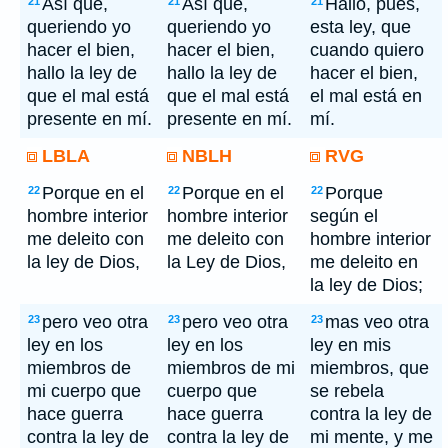
Así que,
Así que,
Hallo, pues,
21
21
21
queriendo yo
queriendo yo
esta ley, que
hacer el bien,
hacer el bien,
cuando quiero
hallo la ley de
hallo la ley de
hacer el bien,
que el mal está
que el mal está
el mal está en
presente en mí.
presente en mí.
mí.
LBLA
NBLH
RVG
Porque en el
Porque en el
Porque
22
22
22
hombre interior
hombre interior
según el
me deleito con
me deleito con
hombre interior
la ley de Dios,
la Ley de Dios,
me deleito en
la ley de Dios;
pero veo otra
pero veo otra
mas veo otra
23
23
23
ley en los
ley en los
ley en mis
miembros de
miembros de mi
miembros, que
mi cuerpo que
cuerpo que
se rebela
hace guerra
hace guerra
contra la ley de
contra la ley de
contra la ley de
mi mente, y me