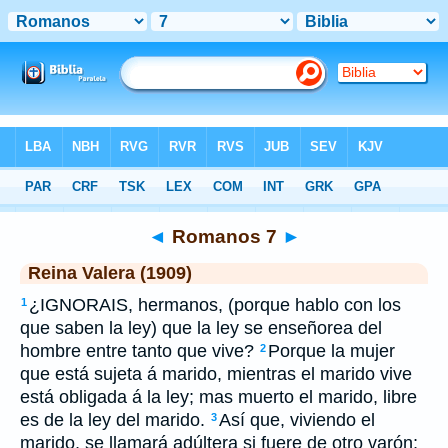
Biblia
>
RVR 1909
> Romanos 7
◄
Romanos 7
►
Reina Valera (1909)
¿IGNORAIS, hermanos, (porque hablo con los
1
que saben la ley) que la ley se enseñorea del
hombre entre tanto que vive?
Porque la mujer
2
que está sujeta á marido, mientras el marido vive
está obligada á la ley; mas muerto el marido, libre
es de la ley del marido.
Así que, viviendo el
3
marido, se llamará adúltera si fuere de otro varón;