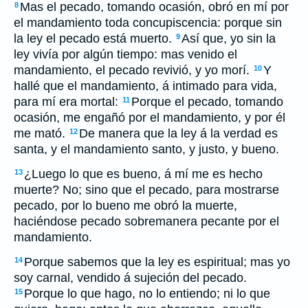
Mas el pecado, tomando ocasión, obró en mí por
8
el mandamiento toda concupiscencia: porque sin
la ley el pecado está muerto.
Así que, yo sin la
9
ley vivía por algún tiempo: mas venido el
mandamiento, el pecado revivió, y yo morí.
Y
10
hallé que el mandamiento, á intimado para vida,
para mí era mortal:
Porque el pecado, tomando
11
ocasión, me engañó por el mandamiento, y por él
me mató.
De manera que la ley á la verdad es
12
santa, y el mandamiento santo, y justo, y bueno.
¿Luego lo que es bueno, á mí me es hecho
13
muerte? No; sino que el pecado, para mostrarse
pecado, por lo bueno me obró la muerte,
haciéndose pecado sobremanera pecante por el
mandamiento.
Porque sabemos que la ley es espiritual; mas yo
14
soy carnal, vendido á sujeción del pecado.
Porque lo que hago, no lo entiendo; ni lo que
15