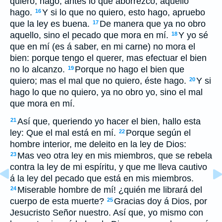
quiero, hago; antes lo que aborrezco, aquello
hago.
Y si lo que no quiero, esto hago, apruebo
16
que la ley es buena.
De manera que ya no obro
17
aquello, sino el pecado que mora en mí.
Y yo sé
18
que en mí (es á saber, en mi carne) no mora el
bien: porque tengo el querer, mas efectuar el bien
no lo alcanzo.
Porque no hago el bien que
19
quiero; mas el mal que no quiero, éste hago.
Y si
20
hago lo que no quiero, ya no obro yo, sino el mal
que mora en mí.
Así que, queriendo yo hacer el bien, hallo esta
21
ley: Que el mal está en mí.
Porque según el
22
hombre interior, me deleito en la ley de Dios:
Mas veo otra ley en mis miembros, que se rebela
23
contra la ley de mi espíritu, y que me lleva cautivo
á la ley del pecado que está en mis miembros.
Miserable hombre de mí! ¿quién me librará del
24
cuerpo de esta muerte?
Gracias doy á Dios, por
25
Jesucristo Señor nuestro. Así que, yo mismo con