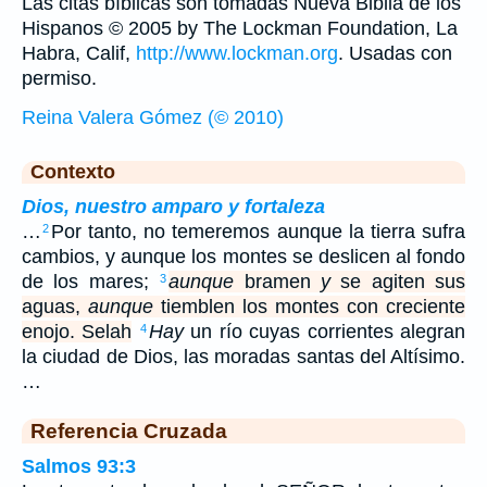
Las citas bíblicas son tomadas Nueva Biblia de los
Hispanos © 2005 by The Lockman Foundation, La
Habra, Calif,
http://www.lockman.org
. Usadas con
permiso.
Reina Valera Gómez (© 2010)
Contexto
Dios, nuestro amparo y fortaleza
…
Por tanto, no temeremos aunque la tierra sufra
2
cambios, y aunque los montes se deslicen al fondo
de los mares;
aunque
bramen
y
se agiten sus
3
aguas,
aunque
tiemblen los montes con creciente
enojo. Selah
Hay
un río cuyas corrientes alegran
4
la ciudad de Dios, las moradas santas del Altísimo.
…
Referencia Cruzada
Salmos 93:3