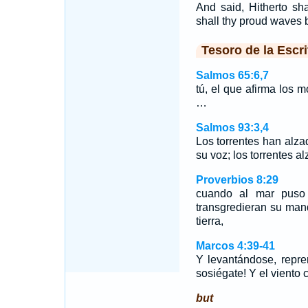
And said, Hitherto sh
shall thy proud waves 
Tesoro de la Escri
Salmos 65:6,7
tú, el que afirma los 
…
Salmos 93:3,4
Los torrentes han alz
su voz; los torrentes a
Proverbios 8:29
cuando al mar puso 
transgredieran su man
tierra,
Marcos 4:39-41
Y levantándose, repren
sosiégate! Y el viento
but