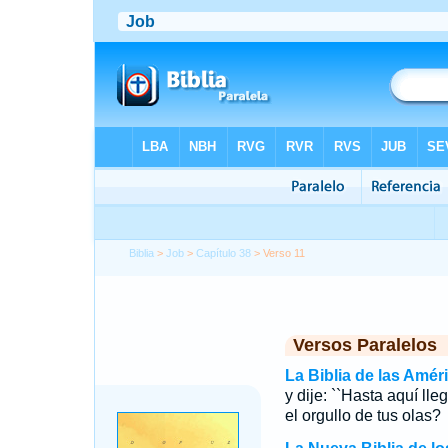
Biblia
>
Job
>
Capítulo 38
> Verso 11
Versos Paralelos
La Biblia de las Amér
y dije: ``Hasta aquí ll
el orgullo de tus olas?