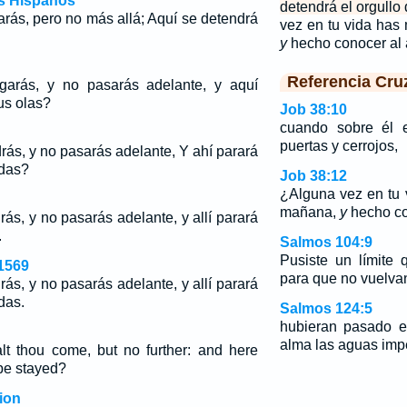
os Hispanos
detendrá el orgullo 
garás, pero no más allá; Aquí se detendrá
vez en tu vida ha
y
hecho conocer al 
Referencia Cru
egarás, y no pasarás adelante, y aquí
us olas?
Job 38:10
cuando sobre él e
puertas y cerrojos,
rás, y no pasarás adelante, Y ahí parará
ndas?
Job 38:12
¿Alguna vez en tu
mañana,
y
hecho con
rás, y no pasarás adelante, y allí parará
.
Salmos 104:9
Pusiste un límite
1569
para que no vuelvan 
rás, y no pasarás adelante, y allí parará
das.
Salmos 124:5
hubieran pasado e
alma las aguas imp
alt thou come, but no further: and here
be stayed?
ion