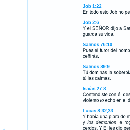
Job 1:22
En todo esto Job no pe
Job 2:6
Y el SEÑOR dijo a Sat
guarda su vida.
Salmos 76:10
Pues el furor del hombr
ceñirás.
Salmos 89:9
Tú dominas la soberbi
tú las calmas.
Isaías 27:8
Contendiste con él de
violento
lo
echó en el d
Lucas 8:32,33
Y había una piara de m
y
los demonios
le rog
cerdos. Y El les dio p