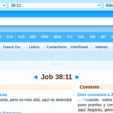
◄
Job 38:11
►
Contexto
icas
Dios convence a J
egarás, pero no más allá; aquí se detendrá
…
cuando sobre 
10
puse puertas y cer
aquí llegarás, per