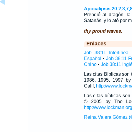
Apocalipsis 20:2,3,7,
Prendió al dragón, la
Satanás, y lo ató por 
thy proud waves.
Enlaces
Job 38:11 Interlineal
Español
•
Job 38:11 F
Chino
•
Job 38:11 Ingl
Las citas Bíblicas son
1986, 1995, 1997 by
Calif,
http://www.lockm
Las citas bíblicas so
© 2005 by The Lock
http://www.lockman.or
Reina Valera Gómez (