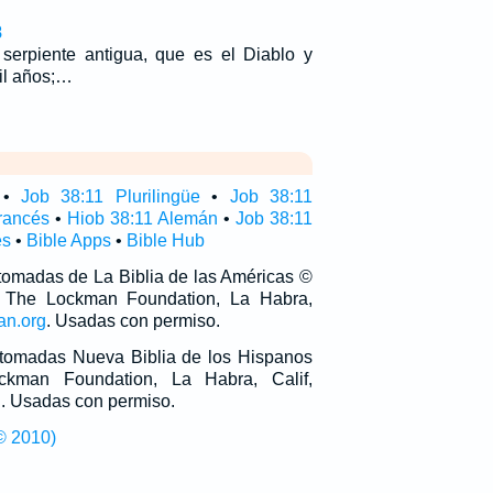
8
 serpiente antigua, que es el Diablo y
mil años;…
•
Job 38:11 Plurilingüe
•
Job 38:11
rancés
•
Hiob 38:11 Alemán
•
Job 38:11
és
•
Bible Apps
•
Bible Hub
 tomadas de La Biblia de las Américas ©
 The Lockman Foundation, La Habra,
an.org
. Usadas con permiso.
n tomadas Nueva Biblia de los Hispanos
man Foundation, La Habra, Calif,
g
. Usadas con permiso.
© 2010)