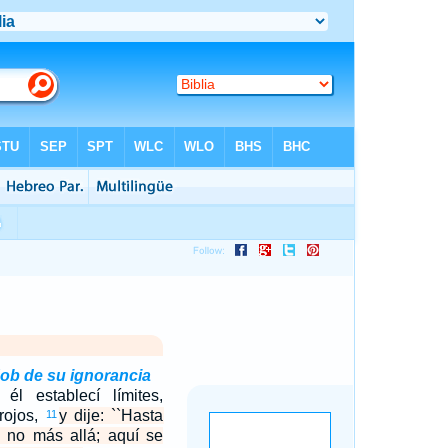
ob de su ignorancia
él establecí límites,
rojos,
y dije: ``Hasta
11
o no más allá; aquí se