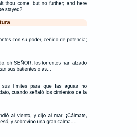
alt thou come, but no further; and here
be stayed?
tura
montes con su poder, ceñido de potencia;
ado, oh SEÑOR, los torrentes han alzado
lzan sus batientes olas.…
sus límites para que las aguas no
dato, cuando señaló los cimientos de la
dió al viento, y dijo al mar: ¡Cálmate,
 cesó, y sobrevino una gran calma.…