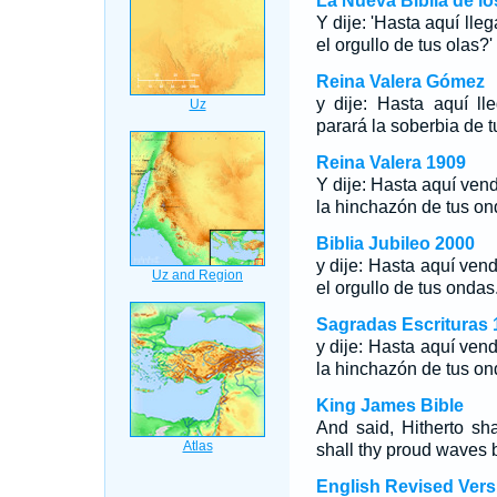
La Nueva Biblia de l
Y dije: 'Hasta aquí lle
el orgullo de tus olas?'
Reina Valera Gómez
y dije: Hasta aquí ll
parará la soberbia de t
Reina Valera 1909
Y dije: Hasta aquí vend
la hinchazón de tus o
Biblia Jubileo 2000
y dije: Hasta aquí vend
el orgullo de tus ondas
Sagradas Escrituras 
y dije: Hasta aquí vend
la hinchazón de tus on
King James Bible
And said, Hitherto sh
shall thy proud waves 
English Revised Vers