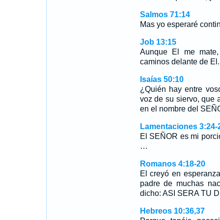
Salmos 71:14
Mas yo esperaré conti
Job 13:15
Aunque El me mate, 
caminos delante de El.
Isaías 50:10
¿Quién hay entre vos
voz de su siervo, que 
en el nombre del SEÑO
Lamentaciones 3:24-
El SEÑOR es mi porció
…
Romanos 4:18-20
El creyó en esperanza 
padre de muchas nac
dicho: ASI SERA T
Hebreos 10:36,37