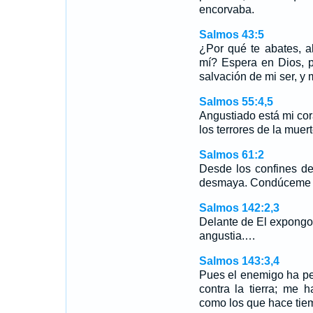
encorvaba.
Salmos 43:5
¿Por qué te abates, a
mí? Espera en Dios, p
salvación de mi ser, y 
Salmos 55:4,5
Angustiado está mi cor
los terrores de la muer
Salmos 61:2
Desde los confines de
desmaya. Condúceme a 
Salmos 142:2,3
Delante de El expongo 
angustia.…
Salmos 143:3,4
Pues el enemigo ha pe
contra la tierra; me 
como los que hace tie