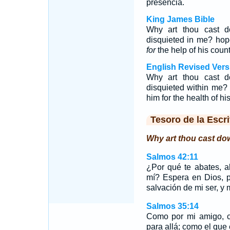
presencia.
King James Bible
Why art thou cast
disquieted in me? hope
for
the help of his coun
English Revised Vers
Why art thou cast 
disquieted within me? 
him for the health of h
Tesoro de la Escri
Why art thou cast do
Salmos 42:11
¿Por qué te abates, a
mí? Espera en Dios, p
salvación de mi ser, y 
Salmos 35:14
Como por mi amigo, 
para allá; como el que