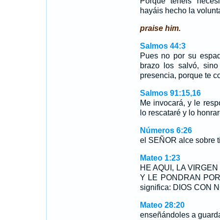
Porque tenéis neces
hayáis hecho la volun
praise him.
Salmos 44:3
Pues no por su espada
brazo los salvó, sino
presencia, porque te co
Salmos 91:15,16
Me invocará, y le resp
lo rescataré y lo honra
Números 6:26
el SEÑOR alce sobre ti 
Mateo 1:23
HE AQUI, LA VIRGEN
Y LE PONDRAN POR 
significa: DIOS CON
Mateo 28:20
enseñándoles a guarda