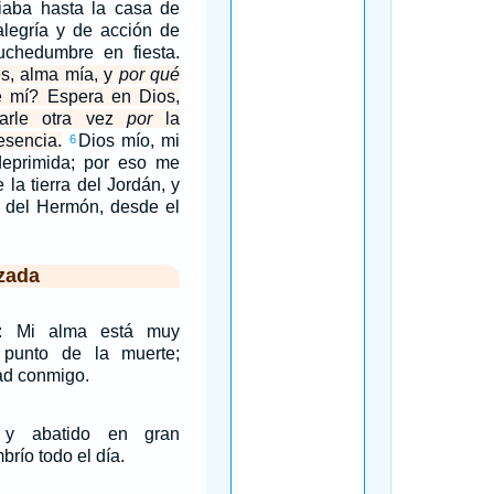
iaba hasta la casa de
alegría y de acción de
chedumbre en fiesta.
s, alma mía, y
por qué
de mí? Espera en Dios,
arle otra vez
por
la
esencia.
Dios mío, mi
6
eprimida; por eso me
 la tierra del Jordán, y
 del Hermón, desde el
zada
o: Mi alma está muy
l punto de la muerte;
ad conmigo.
 y abatido en gran
río todo el día.