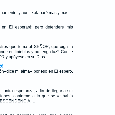
nuamente, y aún te alabaré más y más.
en El esperaré; pero defenderé mis
otros que tema al SEÑOR, que oiga la
ande en tinieblas y no tenga luz? Confíe
R y apóyese en su Dios.
26
n--dice mi alma-- por eso en El espero.
contra esperanza, a fin de llegar a ser
iones, conforme a lo que se
le
había
U DESCENDENCIA.…