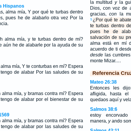
la multitud
y
la gu
os Hispanos
Dios, con voz de 
s, alma mía, Y por qué te turbas dentro
gracias,
con
la mu
, pues he de alabarlo otra vez Por la
¿Por qué te abate
5
cia.
te turbas dentro 
pues he de alab
salvación de su pr
h alma mía, y te turbas dentro de mí?
alma está en mí d
e aún he de alabarle por la ayuda de su
acuerdo de ti desde
desde
las cumbres
monte Mizar.…
 alma mía, Y te conturbas en mí? Espera
 tengo de alabar Por las saludes de su
Referencia Cru
Mateo 26:38
Entonces les dij
h alma mía, y bramas contra mí? Espera
afligida, hasta e
 tengo de alabar por el bienestar de su
quedaos aquí y vel
Salmos 38:6
1569
estoy encorvado
h alma mía, y bramas contra mí? Espera
manera,
y
ando somb
 tengo de alabar por las saludes de su
Salmos 42:11