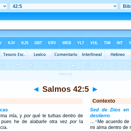
◄
Salmos 42:5
►
Contexto
icas
Sed de Dios en 
alma mía, y
por qué
te turbas dentro de
destierro
 pues he de alabarle otra vez
por
la
…
Me acuerdo de 
4
cia.
mi alma dentro de 