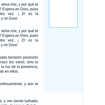
 alma mía, y por qué te
í? Espera en Dios, pues
otra vez. ¡
El es
la
 y mi Dios!
 alma mía, y por qué te
í? Espera en Dios, pues
otra vez. ¡
El es
la
 y mi Dios!
pada tomaron posesión
brazo los salvó, sino tu
y la luz de tu presencia,
te en ellos.
ontinuamente, y aún te
, y me siento turbado;