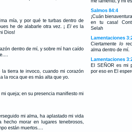
me lamento, y mi e
Salmos 84:4
¡Cuán bienaventur
lma mía, y por qué te turbas dentro de
en tu casa! Cont
ues he de alabarle otra vez. ¡
El es
la
Selah
mi Dios!
Lamentaciones 3:
Ciertamente
lo
rec
azón dentro de mí, y sobre mí han caído
alma dentro de mí.
te.…
Lamentaciones 3:
El SEÑOR es mi po
 la tierra te invoco, cuando mi corazón
por eso en El esper
la roca que es más alta que yo.
mi queja; en su presencia manifiesto mi
rseguido mi alma, ha aplastado mi vida
ha hecho morar en lugares tenebrosos,
mpo están muertos.…