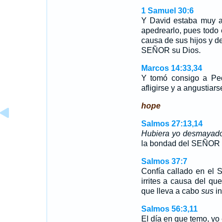
1 Samuel 30:6
Y David estaba muy a
apedrearlo, pues todo
causa de sus hijos y de
SEÑOR su Dios.
Marcos 14:33,34
Y tomó consigo a Pe
afligirse y a angustia
hope
Salmos 27:13,14
Hubiera yo desmayado
la bondad del SEÑOR en
Salmos 37:7
Confía callado en el 
irrites a causa del q
que lleva a cabo
sus
in
Salmos 56:3,11
El día en que temo, yo 