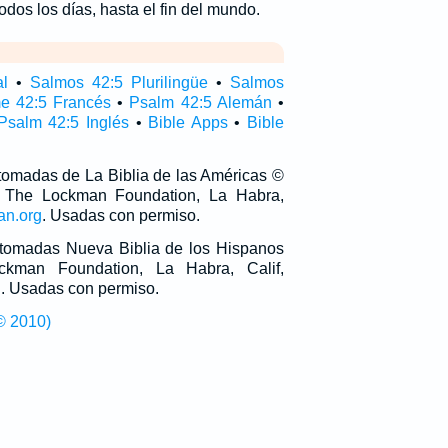
odos los días, hasta el fin del mundo.
al
•
Salmos 42:5 Plurilingüe
•
Salmos
e 42:5 Francés
•
Psalm 42:5 Alemán
•
Psalm 42:5 Inglés
•
Bible Apps
•
Bible
 tomadas de La Biblia de las Américas ©
 The Lockman Foundation, La Habra,
an.org
. Usadas con permiso.
n tomadas Nueva Biblia de los Hispanos
man Foundation, La Habra, Calif,
g
. Usadas con permiso.
© 2010)