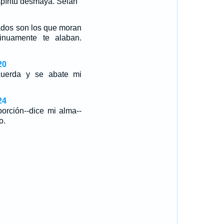
spíritu desmaya. Selah
ados son los que moran
inuamente te alaban.
20
uerda y se abate mi
24
rción--dice mi alma--
o.