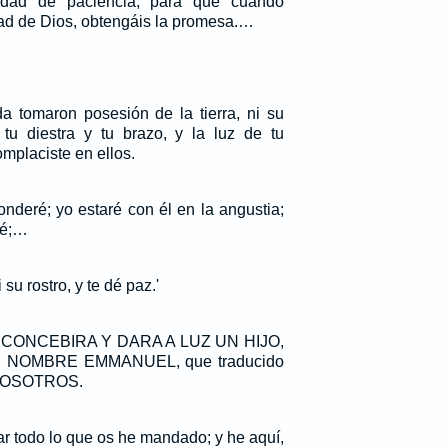
idad de paciencia, para que cuando
tad de Dios, obtengáis la promesa.…
 tomaron posesión de la tierra, ni su
 tu diestra y tu brazo, y la luz de tu
mplaciste en ellos.
onderé; yo estaré con él en la angustia;
ré;…
su rostro, y te dé paz.'
 CONCEBIRA Y DARA A LUZ UN HIJO,
NOMBRE EMMANUEL, que traducido
 NOSOTROS.
r todo lo que os he mandado; y he aquí,