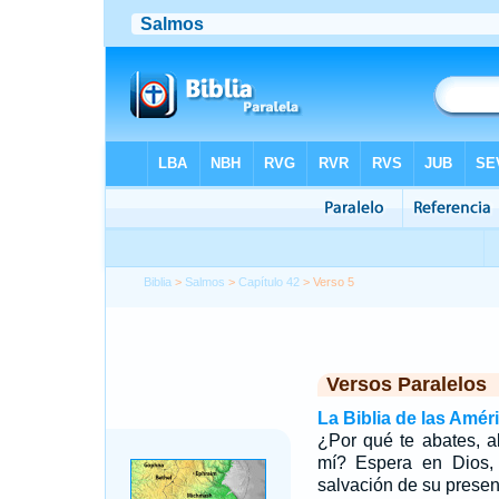
Biblia
>
Salmos
>
Capítulo 42
> Verso 5
Versos Paralelos
La Biblia de las Amér
¿Por qué te abates, 
mí? Espera en Dios,
salvación de su presen