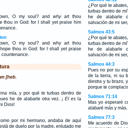
¿Por qué te abates,
turbas dentro de m
 down, O my soul? and
why
art thou
he de alabarle 
 thou in God: for I shall yet praise him
salvación de mi ser,
tenance.
Salmos 43:5
ion
¿Por qué te abates,
down, O my soul? and why art thou
turbas dentro de m
hope thou in God: for I shall yet praise
he de alabarle 
is countenance.
salvación de mi ser,
Salmos 44:3
tura
Pues no por su es
de la tierra, ni su 
wn [heb.
diestra y tu brazo, 
porque te complacis
lma mía, y por qué te turbas dentro de
Salmos 71:14
ues he de alabarle otra vez. ¡
El es
la
Mas yo esperaré c
mi Dios!
alabaré más y más.
Salmos 77:3
como por mi hermano, andaba de aquí
Me acuerdo de Dios
 está de duelo por la madre, enlutado me