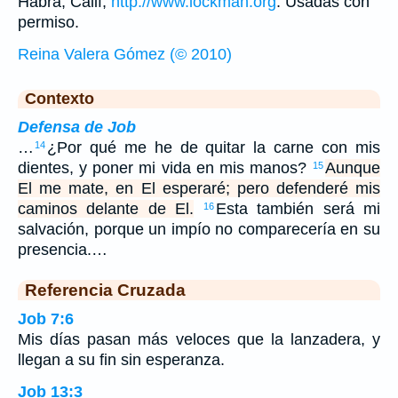
Habra, Calif,
http://www.lockman.org
. Usadas con
permiso.
Reina Valera Gómez (© 2010)
Contexto
Defensa de Job
…
¿Por qué me he de quitar la carne con mis
14
dientes, y poner mi vida en mis manos?
Aunque
15
El me mate, en El esperaré; pero defenderé mis
caminos delante de El.
Esta también será mi
16
salvación, porque un impío no comparecería en su
presencia.…
Referencia Cruzada
Job 7:6
Mis días pasan más veloces que la lanzadera, y
llegan a su fin sin esperanza.
Job 13:3