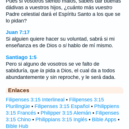
Pues si vosotros siendo malos, sabéis dar buenas
dádivas a vuestros hijos, ¿cuánto más
vuestro
Padre celestial dará el Espíritu Santo a los que se
lo pidan?
Juan 7:17
Si alguien quiere hacer su voluntad, sabrá si mi
enseñanza es de Dios o
si
hablo de mí mismo.
Santiago 1:5
Pero si alguno de vosotros se ve falto de
sabiduría, que
la
pida a Dios, el cual da a todos
abundantemente y sin reproche, y le será dada.
Enlaces
Filipenses 3:15 Interlineal
•
Filipenses 3:15
Plurilingüe
•
Filipenses 3:15 Español
•
Philippiens
3:15 Francés
•
Philipper 3:15 Alemán
•
Filipenses
3:15 Chino
•
Philippians 3:15 Inglés
•
Bible Apps
•
Bible Hub