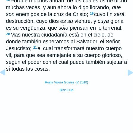
Porque muchos andan, de los cuales os he dicho
muchas veces, y aun ahora lo digo llorando,
que
son
enemigos de la cruz de Cristo;
cuyo fin
será
19
destrucción, cuyo dios
es su
vientre, y
cuya
gloria
es
su vergüenza, que
sólo
piensan en lo terrenal.
Mas nuestra ciudadanía está en el cielo, de
20
donde también esperamos al Salvador, el Señor
Jesucristo;
el cual transformará nuestro cuerpo
21
vil, para que sea semejante a su cuerpo glorioso,
según el poder con el cual puede también sujetar a
sí todas las cosas.
Reina Valera Gómez (© 2010)
Bible Hub