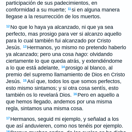
participación de sus padecimientos, en
conformidad a su muerte;
si en alguna manera
11
llegase a la resurrección de los muertos.
No que lo haya ya alcanzado, ni que ya sea
12
perfecto, mas prosigo para ver si alcanzo aquello
para lo cual también fui alcanzado por Cristo
Jesús.
Hermanos, yo mismo no pretendo haberlo
13
ya alcanzado; pero una cosa
hago
: olvidando
ciertamente lo que queda atrás, y extendiéndome
a lo que está adelante,
prosigo al blanco, al
14
premio del supremo llamamiento de Dios en Cristo
Jesús.
Así que, todos los que somos perfectos,
15
esto mismo sintamos; y si otra cosa sentís, esto
también os lo revelará Dios.
Pero en aquello a
16
que hemos llegado, andemos por una misma
regla, sintamos una misma cosa.
Hermanos, seguid mi ejemplo, y señalad a los
17
que así anduvieren, como nos tenéis por ejemplo.
18