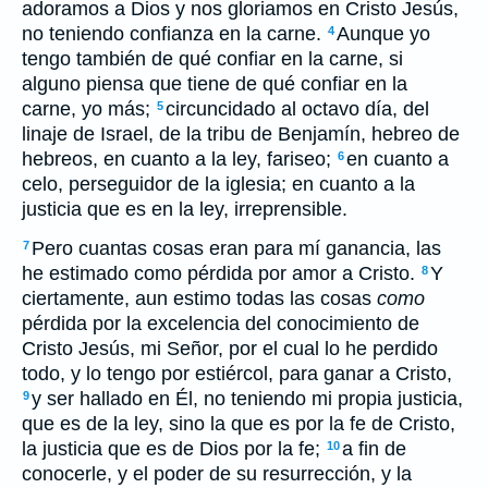
adoramos a Dios y nos gloriamos en Cristo Jesús,
no teniendo confianza en la carne.
Aunque yo
4
tengo también de qué confiar en la carne, si
alguno piensa que tiene de qué confiar en la
carne, yo más;
circuncidado al octavo día, del
5
linaje de Israel, de la tribu de Benjamín, hebreo de
hebreos, en cuanto a la ley, fariseo;
en cuanto a
6
celo, perseguidor de la iglesia; en cuanto a la
justicia que es en la ley, irreprensible.
Pero cuantas cosas eran para mí ganancia, las
7
he estimado como pérdida por amor a Cristo.
Y
8
ciertamente, aun estimo todas las cosas
como
pérdida por la excelencia del conocimiento de
Cristo Jesús, mi Señor, por el cual lo he perdido
todo, y lo tengo por estiércol, para ganar a Cristo,
y ser hallado en Él, no teniendo mi propia justicia,
9
que es de la ley, sino la que es por la fe de Cristo,
la justicia que es de Dios por la fe;
a fin de
10
conocerle, y el poder de su resurrección, y la