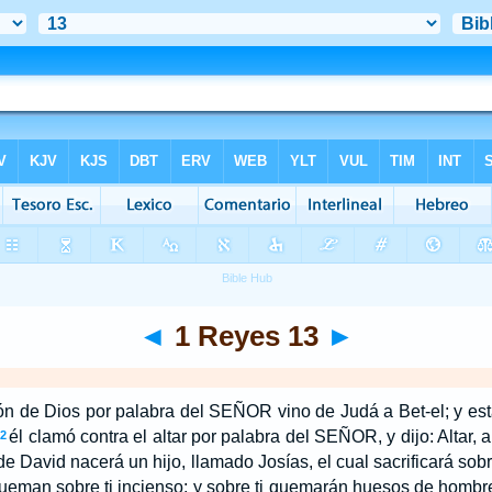
◄
1 Reyes 13
►
ón de Dios por palabra del SEÑOR vino de Judá a Bet-el; y est
él clamó contra el altar por palabra del SEÑOR, y dijo: Altar, a
2
e David nacerá un hijo, llamado Josías, el cual sacrificará sobr
queman sobre ti incienso; y sobre ti quemarán huesos de hombr