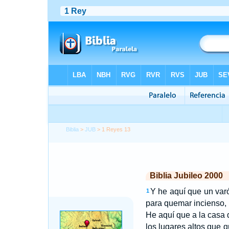
Biblia
>
JUB
> 1 Reyes 13
Biblia Jubileo 2000
Y he aquí que un var
1
para quemar incienso,
He aquí que a la casa d
los lugares altos que 