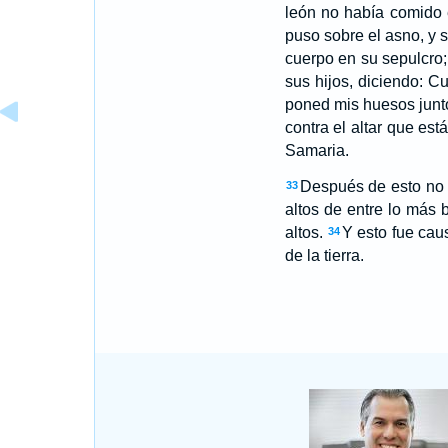
león no había comido 
puso sobre el asno, y se
cuerpo en su sepulcro;
sus hijos, diciendo: C
poned mis huesos junto
contra el altar que est
Samaria.
Después de esto no 
33
altos de entre lo más 
altos.
Y esto fue cau
34
de la tierra.