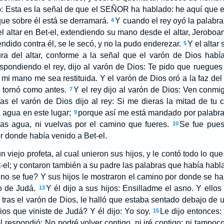
o: Esta es la señal de que el SEÑOR ha hablado: he aquí que el 
que sobre él está se derramará.
Y cuando el rey oyó la palabra
4
l altar en Bet-el, extendiendo su mano desde el altar, Jeroboa
dido contra él, se le secó, y no la pudo enderezar.
Y el altar
5
ura del altar, conforme a la señal que el varón de Dios habí
spondiendo el rey, dijo al varón de Dios: Te pido que ruegues
e mi mano me sea restituida. Y el varón de Dios oró a la faz d
e tornó como antes.
Y el rey dijo al varón de Dios: Ven conmi
7
as el varón de Dios dijo al rey: Si me dieras la mitad de tu ca
 agua en este lugar;
porque así me está mandado por palabr
9
s agua, ni vuelvas por el camino que fueres.
Se fue pues
10
or donde había venido a Bet-el.
 viejo profeta, al cual unieron sus hijos, y le contó todo lo qu
-el; y contaron también a su padre las palabras que había habla
ino se fue? Y sus hijos le mostraron el camino por donde se ha
o de Judá.
Y él dijo a sus hijos: Ensilladme el asno. Y ellos 
13
tras el varón de Dios, le halló que estaba sentado debajo de un
ios que viniste de Judá? Y él dijo: Yo soy.
Le dijo entonces:
15
l respondió: No podré volver contigo, ni iré contigo; ni tampo