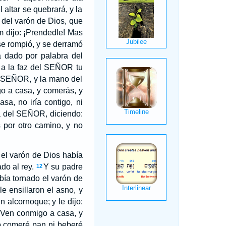
altar se quebrará, y la
 del varón de Dios, que
m dijo: ¡Prendedle! Mas
 se rompió, y se derramó
a dado por palabra del
 a la faz del SEÑOR tu
el SEÑOR, y la mano del
go a casa, y comerás, y
sa, no iría contigo, ni
a del SEÑOR, diciendo:
 por otro camino, y no
e el varón de Dios había
do al rey.
Y su padre
12
bía tornado el varón de
le ensillaron el asno, y
 alcornoque; y le dijo:
 Ven conmigo a casa, y
co comeré pan ni beberé