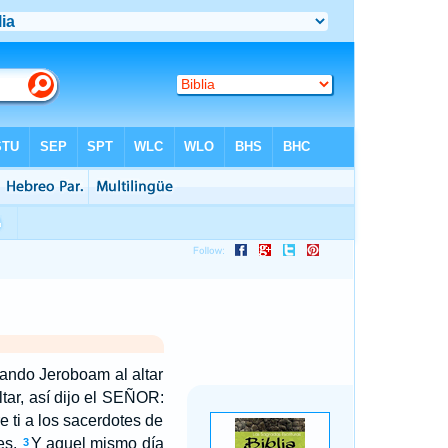
ando Jeroboam al altar
ltar, así dijo el SEÑOR:
e ti a los sacerdotes de
es.
Y aquel mismo día
3