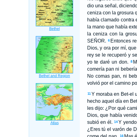
dio una señal, diciend
ceniza con la grosura 
había clamado contra e
la mano que había exten
la ceniza con la gros
SEÑOR.
Entonces re
6
Dios, y ora por mí, qu
rey se le recuperó y s
yo te daré un don.
M
8
comería pan ni bebería
No comas pan, ni beba
volvió por el camino p
Y moraba en Bet-el un
11
hecho aquel día en Bet
les dijo: ¿Por qué cam
Dios, que había venid
subió en él.
Y yendo 
14
¿Eres tú el varón de D
come del pan.
Mas é
16