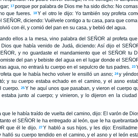
ugar;
porque por palabra de Dios me ha sido dicho: No comas 
17
no que fueres.
Y el otro le dijo: Yo también soy profeta co
18
el SEÑOR, diciendo: Vuélvele contigo a tu casa, para que coma
lvió con él, y comió del pan en su casa, y bebió del agua.
tando ellos a la mesa, vino palabra del SEÑOR al profeta que 
 Dios que había venido de Judá, diciendo: Así dijo el SEÑO
 SEÑOR, y no guardaste el mandamiento que el SEÑOR tu D
 comiste del pan y bebiste del agua en el lugar donde el SEÑOR
ras agua, no entrará tu cuerpo en el sepulcro de tus padres.
23
rofeta que le había hecho volver le ensilló un asno;
y yéndos
24
tó; y su cuerpo estaba echado en el camino, y el asno estaba
l cuerpo.
Y he aquí unos que pasaban, y vieron el cuerpo q
25
estaba junto al cuerpo; y vinieron, y lo dijeron en la ciudad
 que le había traído de vuelta del camino, dijo: El varón de Dio
tanto el SEÑOR le ha entregado al león, que le ha quebrantad
R que él le dijo.
Y habló a sus hijos, y les dijo: Ensilladme
27
 y halló su cuerpo tendido en el camino, y el asno y el león est