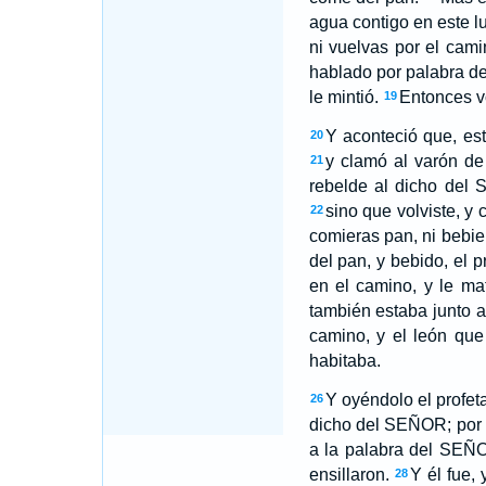
agua contigo en este l
ni vuelvas por el cami
hablado por palabra d
le mintió.
Entonces vo
19
Y aconteció que, es
20
y clamó al varón de
21
rebelde al dicho del
sino que volviste, y
22
comieras pan, ni bebie
del pan, y bebido, el p
en el camino, y le ma
también estaba junto a
camino, y el león que 
habitaba.
Y oyéndolo el profeta
26
dicho del SEÑOR; por 
a la palabra del SEÑO
ensillaron.
Y él fue,
28