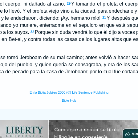
el cuerpo, ni dañado al asno.
Y tomando el profeta el cuerp
29
 lo llevó. Y el profeta viejo vino a la ciudad, para endecharle y 
 y le endecharon, diciendo: ¡Ay, hermano mío!
Y después que
31
uando yo muriere, enterradme en el sepulcro en que está sepu
 a los suyos.
Porque sin duda vendrá lo que él dijo a voces
32
á en Bet-el, y contra todas las casas de los lugares altos que 
se tornó Jeroboam de su mal camino; antes volvió a hacer sac
bajo del pueblo, y quien quería se consagraba, y era de los sa
sa de pecado para la casa de Jeroboam; por lo cual fue cortada 
En la Biblia Jubileo 2000 (©) Life Sentence Publishing
Bible Hub