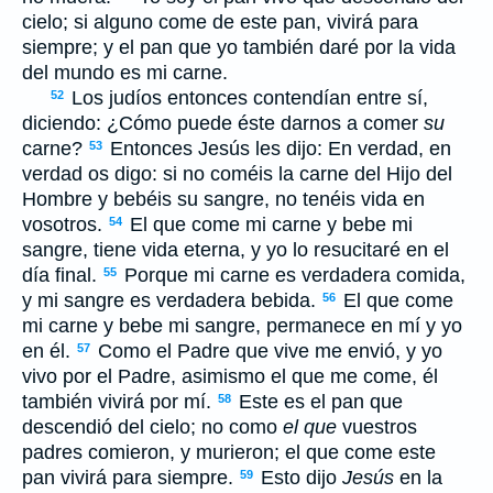
cielo; si alguno come de este pan, vivirá para
siempre; y el pan que yo también daré por la vida
del mundo es mi carne.
Los judíos entonces contendían entre sí,
52
diciendo: ¿Cómo puede éste darnos a comer
su
carne?
Entonces Jesús les dijo: En verdad, en
53
verdad os digo: si no coméis la carne del Hijo del
Hombre y bebéis su sangre, no tenéis vida en
vosotros.
El que come mi carne y bebe mi
54
sangre, tiene vida eterna, y yo lo resucitaré en el
día final.
Porque mi carne es verdadera comida,
55
y mi sangre es verdadera bebida.
El que come
56
mi carne y bebe mi sangre, permanece en mí y yo
en él.
Como el Padre que vive me envió, y yo
57
vivo por el Padre, asimismo el que me come, él
también vivirá por mí.
Este es el pan que
58
descendió del cielo; no como
el que
vuestros
padres comieron, y murieron; el que come este
pan vivirá para siempre.
Esto dijo
Jesús
en la
59