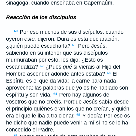
sinagoga, cuando enseñaba en Capernaúm.
Reacción de los discípulos
Por eso muchos de sus discípulos, cuando
60
oyeron
esto,
dijeron: Dura es esta declaración;
¿quién puede escucharla?
Pero Jesús,
61
sabiendo en su interior que sus discípulos
murmuraban por esto, les dijo: ¿Esto os
escandaliza?
¿Pues
qué
si vierais al Hijo del
62
Hombre ascender adonde antes estaba?
El
63
Espíritu es el que da vida; la carne para nada
aprovecha; las palabras que yo os he hablado son
espíritu y son vida.
Pero hay algunos de
64
vosotros que no creéis. Porque Jesús sabía desde
el principio quiénes eran los que no creían, y quién
era el que le iba a traicionar.
Y decía: Por eso os
65
he dicho que nadie puede venir a mí si no se lo ha
concedido el Padre.
66