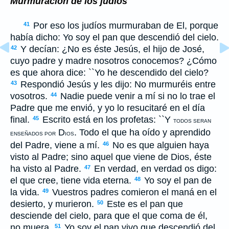
Murmuración de los judíos
Por eso los judíos murmuraban de El, porque
41
había dicho: Yo soy el pan que descendió del cielo.
Y decían: ¿No es éste Jesús, el hijo de José,
42
cuyo padre y madre nosotros conocemos? ¿Cómo
es que ahora dice: ``Yo he descendido del cielo?
Respondió Jesús y les dijo: No murmuréis entre
43
vosotros.
Nadie puede venir a mí si no lo trae el
44
Padre que me envió, y yo lo resucitaré en el día
final.
Escrito está en los profetas: ``Y
45
TODOS SERAN
D
. Todo el que ha oído y aprendido
ENSEÑADOS POR
IOS
del Padre, viene a mí.
No es que alguien haya
46
visto al Padre; sino aquel que viene de Dios, éste
ha visto al Padre.
En verdad, en verdad os digo:
47
el que cree, tiene vida eterna.
Yo soy el pan de
48
la vida.
Vuestros padres comieron el maná en el
49
desierto, y murieron.
Este es el pan que
50
desciende del cielo, para que el que coma de él,
no muera.
Yo soy el pan vivo que descendió del
51