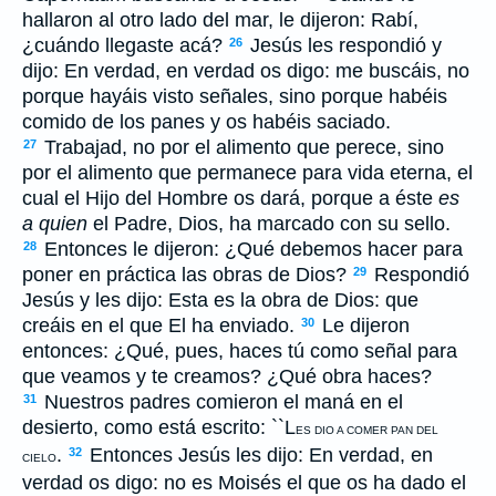
hallaron al otro lado del mar, le dijeron: Rabí,
¿cuándo llegaste acá?
Jesús les respondió y
26
dijo: En verdad, en verdad os digo: me buscáis, no
porque hayáis visto señales, sino porque habéis
comido de los panes y os habéis saciado.
Trabajad, no por el alimento que perece, sino
27
por el alimento que permanece para vida eterna, el
cual el Hijo del Hombre os dará, porque a éste
es
a quien
el Padre, Dios, ha marcado con su sello.
Entonces le dijeron: ¿Qué debemos hacer para
28
poner en práctica las obras de Dios?
Respondió
29
Jesús y les dijo: Esta es la obra de Dios: que
creáis en el que El ha enviado.
Le dijeron
30
entonces: ¿Qué, pues, haces tú como señal para
que veamos y te creamos? ¿Qué obra haces?
Nuestros padres comieron el maná en el
31
desierto, como está escrito: ``L
ES DIO A COMER PAN DEL
.
Entonces Jesús les dijo: En verdad, en
32
CIELO
verdad os digo: no es Moisés el que os ha dado el