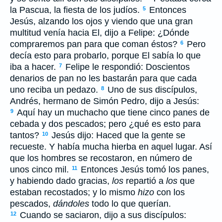
la Pascua, la fiesta de los judíos.
Entonces
5
Jesús, alzando los ojos y viendo que una gran
multitud venía hacia El, dijo a Felipe: ¿Dónde
compraremos pan para que coman éstos?
Pero
6
decía esto para probarlo, porque El sabía lo que
iba a hacer.
Felipe le respondió: Doscientos
7
denarios de pan no les bastarán para que cada
uno reciba un pedazo.
Uno de sus discípulos,
8
Andrés, hermano de Simón Pedro, dijo a Jesús:
Aquí hay un muchacho que tiene cinco panes de
9
cebada y dos pescados; pero ¿qué es esto para
tantos?
Jesús dijo: Haced que la gente se
10
recueste. Y había mucha hierba en aquel lugar. Así
que los hombres se recostaron, en número de
unos cinco mil.
Entonces Jesús tomó los panes,
11
y habiendo dado gracias,
los
repartió a
los
que
estaban recostados; y lo mismo
hizo
con los
pescados,
dándoles
todo lo que querían.
Cuando se saciaron, dijo a sus discípulos:
12