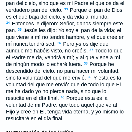
pan del cielo, sino que es mi Padre el que os da el
verdadero pan del cielo.
Porque el pan de Dios
33
es el que baja del cielo, y da vida al mundo.
Entonces le dijeron: Señor, danos siempre este
34
pan.
Jesús les dijo: Yo soy el pan de la vida; el
35
que viene a mí no tendrá hambre, y el que cree en
mí nunca tendrá sed.
Pero
ya
os dije que
36
aunque me habéis visto, no creéis.
Todo lo que
37
el Padre me da, vendrá a mí; y al que viene a mí,
de ningún modo lo echaré fuera.
Porque he
38
descendido del cielo, no para hacer mi voluntad,
sino la voluntad del que me envió.
Y esta es la
39
voluntad del que me envió: que de todo lo que El
me ha dado yo no pierda nada, sino que lo
resucite en el día final.
Porque esta es la
40
voluntad de mi Padre: que todo aquel que ve al
Hijo y cree en El, tenga vida eterna, y yo mismo lo
resucitaré en el día final.