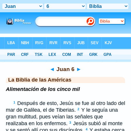
Biblia
>
LBLA
> Juan 6
◄
Juan 6
►
La Biblia de las Américas
Alimentación de los cinco mil
Después de esto, Jesús se fue al otro lado del
1
mar de Galilea, el de Tiberias.
Y le seguía una
2
gran multitud, pues veían las señales que
realizaba en los enfermos.
Jesús subió al monte
3
y se sentó allí con sus discípulos.
Y estaba cerca
4