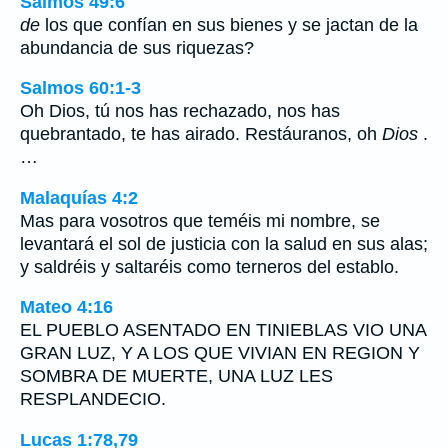
Salmos 49:6
de
los que confían en sus bienes y se jactan de la
abundancia de sus riquezas?
Salmos 60:1-3
Oh Dios, tú nos has rechazado, nos has
quebrantado, te has airado. Restáuranos, oh
Dios
.
…
Malaquías 4:2
Mas para vosotros que teméis mi nombre, se
levantará el sol de justicia con la salud en sus alas;
y saldréis y saltaréis como terneros del establo.
Mateo 4:16
EL PUEBLO ASENTADO EN TINIEBLAS VIO UNA
GRAN LUZ, Y A LOS QUE VIVIAN EN REGION Y
SOMBRA DE MUERTE, UNA LUZ LES
RESPLANDECIO.
Lucas 1:78,79