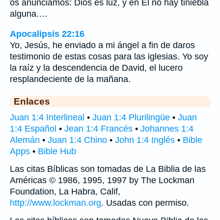
os anunciamos: Dios es luz, y en El no hay tiniebla
alguna.…
Apocalipsis 22:16
Yo, Jesús, he enviado a mi ángel a fin de daros
testimonio de estas cosas para las iglesias. Yo soy
la raíz y la descendencia de David, el lucero
resplandeciente de la mañana.
Enlaces
Juan 1:4 Interlineal
•
Juan 1:4 Plurilingüe
•
Juan
1:4 Español
•
Jean 1:4 Francés
•
Johannes 1:4
Alemán
•
Juan 1:4 Chino
•
John 1:4 Inglés
•
Bible
Apps
•
Bible Hub
Las citas Bíblicas son tomadas de La Biblia de las
Américas © 1986, 1995, 1997 by The Lockman
Foundation, La Habra, Calif,
http://www.lockman.org
. Usadas con permiso.