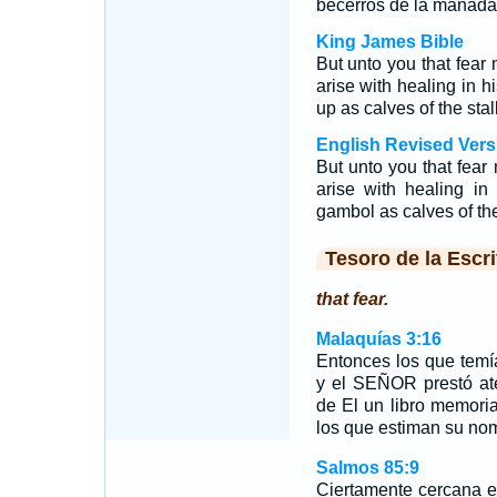
becerros de la manada
King James Bible
But unto you that fear
arise with healing in h
up as calves of the stall
English Revised Vers
But unto you that fear
arise with healing in
gambol as calves of the 
Tesoro de la Escri
that fear.
Malaquías 3:16
Entonces los que temí
y el SEÑOR prestó ate
de El un libro memori
los que estiman su no
Salmos 85:9
Ciertamente cercana e