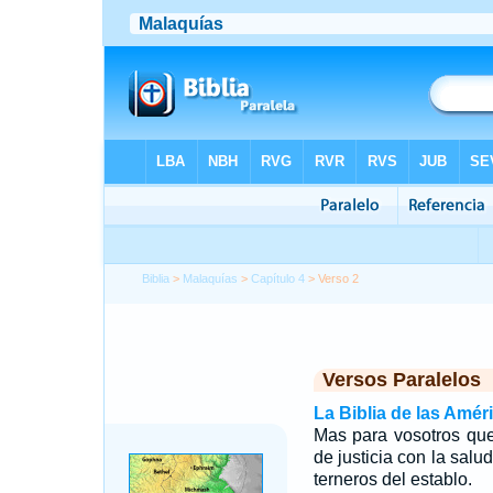
Biblia
>
Malaquías
>
Capítulo 4
> Verso 2
Versos Paralelos
La Biblia de las Amér
Mas para vosotros que
de justicia con la salu
terneros del establo.