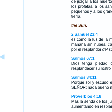
de juzgar a los muert
los profetas, a los sa
pequeños y a los grand
tierra.
the Sun.
2 Samuel 23:4
es como la luz de la
mañana sin nubes,
cu
por el resplandor
del s
Salmos 67:1
Dios tenga piedad 
resplandecer su rostro
Salmos 84:11
Porque sol y escudo e
SEÑOR; nada bueno nie
Proverbios 4:18
Mas la senda de los ju
aumentando en resplan