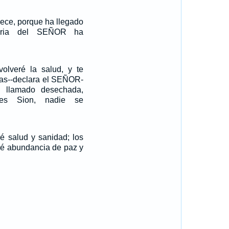
dece, porque ha llegado
oria del SEÑOR ha
volveré la salud, y te
das--declara el SEÑOR-
n llamado desechada,
 es Sion, nadie se
ré salud y sanidad; los
aré abundancia de paz y