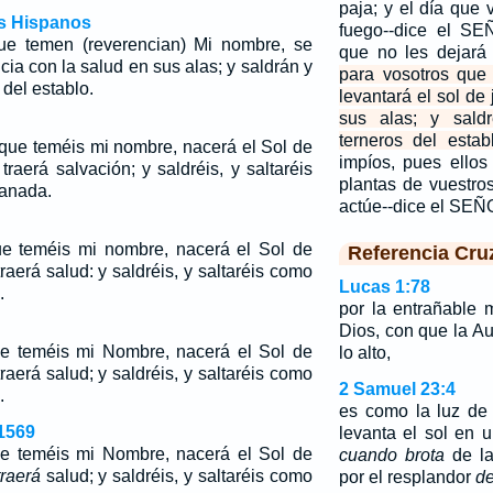
paja; y el día que 
os Hispanos
fuego--dice el SE
ue temen (reverencian) Mi nombre, se
que no les dejará 
icia con la salud en sus alas; y saldrán y
para vosotros que
del establo.
levantará el sol de 
sus alas; y saldr
terneros del estab
 que teméis mi nombre, nacerá el Sol de
impíos, pues ellos
 traerá salvación; y saldréis, y saltaréis
plantas de vuestro
anada.
actúe--dice el SEÑ
ue teméis mi nombre, nacerá el Sol de
Referencia Cru
traerá salud: y saldréis, y saltaréis como
Lucas 1:78
.
por la entrañable 
Dios, con que la Au
ue teméis mi Nombre, nacerá el Sol de
lo alto,
traerá
salud; y saldréis, y saltaréis como
2 Samuel 23:4
.
es como la luz d
1569
levanta el sol en
ue teméis mi Nombre, nacerá el Sol de
cuando brota
de la 
traerá
salud; y saldréis, y saltaréis como
por el resplandor
de