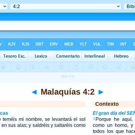
◄
Malaquías 4:2
►
Contexto
icas
El gran día del S
 teméis mi nombre, se levantará el sol
Porque he aquí, 
1
d en sus alas; y saldréis y saltaréis como
como un horno, y 
todos los que hac