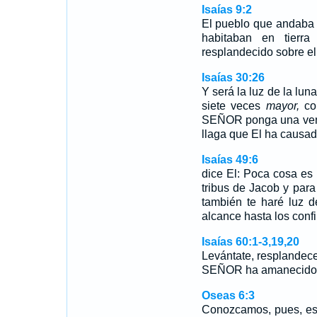
Isaías 9:2
El pueblo que andaba e
habitaban en tierr
resplandecido sobre el
Isaías 30:26
Y será la luz de la luna
siete veces
mayor,
com
SEÑOR ponga una venda
llaga que El ha causad
Isaías 49:6
dice El: Poca cosa es 
tribus de Jacob y para
también te haré luz d
alcance hasta los confin
Isaías 60:1-3,19,20
Levántate, resplandece,
SEÑOR ha amanecido 
Oseas 6:3
Conozcamos, pues, es