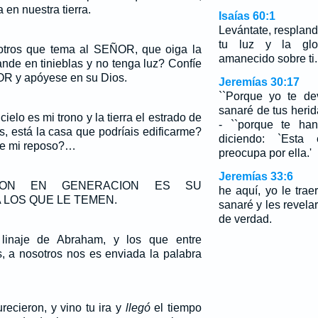
a en nuestra tierra.
Isaías 60:1
Levántate, resplan
tu luz y la gl
otros que tema al SEÑOR, que oiga la
amanecido sobre ti.
ande en tinieblas y no tenga luz? Confíe
R y apóyese en su Dios.
Jeremías 30:17
``Porque yo te de
sanaré de tus heri
ielo es mi trono y la tierra el estrado de
- ``porque te ha
, está la casa que podríais edificarme?
diciendo: `Esta
de mi reposo?…
preocupa por ella.'
Jeremías 33:6
ION EN GENERACION ES SU
he aquí, yo le trae
 LOS QUE LE TEMEN.
sanaré y les revel
de verdad.
 linaje de Abraham, y los que entre
s, a nosotros nos es enviada la palabra
recieron, y vino tu ira y
llegó
el tiempo