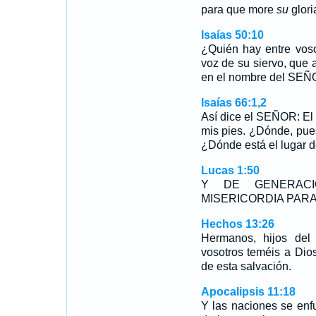
para que more
su
glori
Isaías 50:10
¿Quién hay entre vos
voz de su siervo, que 
en el nombre del SEÑO
Isaías 66:1,2
Así dice el SEÑOR: El c
mis pies. ¿Dónde, pues
¿Dónde está el lugar 
Lucas 1:50
Y DE GENERAC
MISERICORDIA PARA
Hechos 13:26
Hermanos, hijos del
vosotros teméis a Dio
de esta salvación.
Apocalipsis 11:18
Y las naciones se enfu