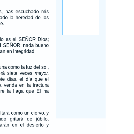
s, has escuchado mis
do la heredad de los
e.
do es el SEÑOR Dios;
a el SEÑOR; nada bueno
an en integridad.
luna como la luz del sol,
erá siete veces
mayor,
te días, el día que el
venda en la fractura
re la llaga que El ha
ltará como un ciervo, y
o gritará de júbilo,
arán en el desierto y
.