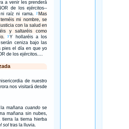
va a venir les prenderá
ÑOR de los ejércitos--
ni raíz ni rama.
Mas
2
 teméis mi nombre, se
justicia con la salud en
éis y saltaréis como
lo.
Y hollaréis a los
3
 serán ceniza bajo las
s pies el día en que yo
OR de los ejércitos.…
zada
misericordia de nuestro
rora nos visitará desde
e la mañana
cuando
se
 una mañana sin nubes,
tierra la tierna hierba
l sol
tras la lluvia.