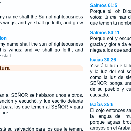
.
Salmos 61:5
Porque tú, oh Dio
 my name shall the Sun of righteousness
votos; tú
me
has da
is wings; and ye shall go forth, and grow
que temen tu nombr
.
Salmos 84:11
ion
Porque sol y escu
 my name shall the sun of righteousness
gracia y gloria d
 his wings; and ye shall go forth, and
niega a los que and
stall.
Isaías 30:26
Y será la luz de la 
tura
y la luz del sol s
como la luz de sie
SEÑOR ponga una 
de su pueblo y cu
causado.
an al SEÑOR se hablaron unos a otros,
nción y escuchó, y fue escrito delante
Isaías 35:6
al para los que temen al SEÑOR y para
El cojo entonces sa
mbre.
la lengua del mud
porque aguas brot
arroyos en el Arabá
stá su salvación para los que le temen,