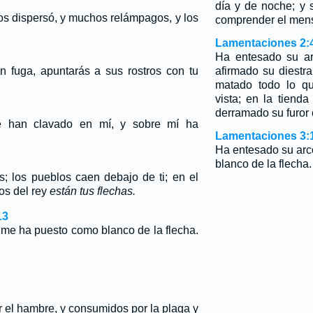
día y de noche; y s
los dispersó, y muchos relámpagos, y los
comprender el mens
Lamentaciones 2:
Ha entesado su a
n fuga, apuntarás a sus rostros con tu
afirmado su diestr
matado todo lo qu
vista; en la tiend
derramado su furor
e han clavado en mí, y sobre mí ha
Lamentaciones 3:
Ha entesado su ar
blanco de la flecha.
; los pueblos caen debajo de ti; en el
os del rey
están tus flechas.
13
 me ha puesto como blanco de la flecha.
r el hambre, y consumidos por la plaga y