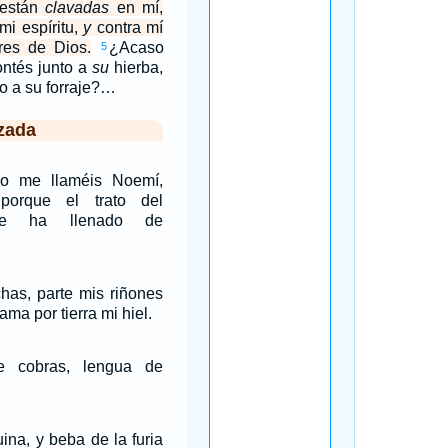
 están
clavadas
en mí,
i espíritu,
y
contra mí
ores de Dios.
¿Acaso
5
ntés junto a
su
hierba,
o a su forraje?…
zada
No me llaméis Noemí,
porque el trato del
me ha llenado de
has, parte mis riñones
ma por tierra mi hiel.
 cobras, lengua de
ina, y beba de la furia