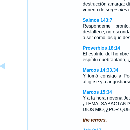
destrucción amarga; di
veneno de
serpientes
q
Salmos 143:7
Respóndeme pron
desfallece; no esconda
a ser como los que des
Proverbios 18:14
El espíritu del hombr
espíritu quebrantado, 
Marcos 14:33,34
Y tomó consigo a Pe
afligirse y a angustia
Marcos 15:34
Y a la hora novena Je
¿LEMA SABACTANI?, q
DIOS MIO, ¿POR Q
the terrors.