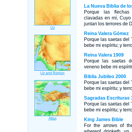
La Nueva Biblia de l
Porque las flechas
clavadas en mí, Cuyo 
juntan los terrores de D
Reina Valera Gómez
Porque las saetas de
bebe mi espíritu; y te
Reina Valera 1909
Porque las saetas d
veneno bebe mi espírit
Biblia Jubileo 2000
Porque las saetas del
bebe mi espíritu; y te
Sagradas Escrituras 
Porque las saetas de
bebe mi espíritu; y te
King James Bible
For the arrows of t
whereof drinketh up 