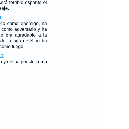
erá terrible espanto el
aje.
4
rco como enemigo, ha
a como adversario y ha
e era agradable a la
a de la hija de Sion ha
 como fuego.
12
co y me ha puesto como