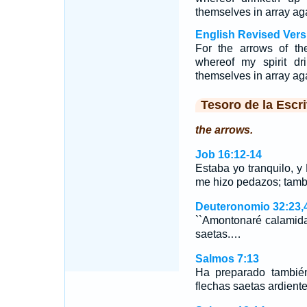
themselves in array ag
English Revised Vers
For the arrows of th
whereof my spirit dr
themselves in array ag
Tesoro de la Escri
the arrows.
Job 16:12-14
Estaba yo tranquilo, y
me hizo pedazos; tamb
Deuteronomio 32:23,
``Amontonaré calamida
saetas.…
Salmos 7:13
Ha preparado tambié
flechas saetas ardiente