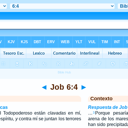
◄
Job 6:4
►
Contexto
icas
Respuesta de Job 
el Todopoderoso están
clavadas
en mí,
…
Porque pesarí
3
spíritu,
y
contra mí se juntan los terrores
arena de los mares
han sido precipitad