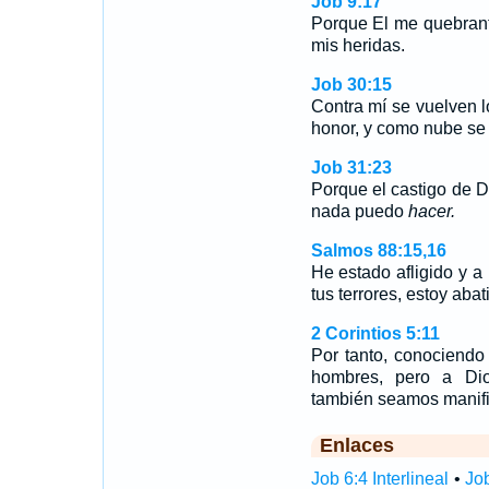
Job 9:17
Porque El me quebrant
mis heridas.
Job 30:15
Contra mí se vuelven l
honor, y como nube se 
Job 31:23
Porque el castigo de Di
nada puedo
hacer.
Salmos 88:15,16
He estado afligido y a
tus terrores, estoy aba
2 Corintios 5:11
Por tanto, conociendo
hombres, pero a Dio
también seamos manifi
Enlaces
Job 6:4 Interlineal
•
Job