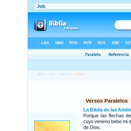
Biblia
>
Job
>
Capítulo 6
> Verso 4
Versos Paralelos
La Biblia de las Amér
Porque las flechas d
cuyo veneno bebe mi e
de Dios.