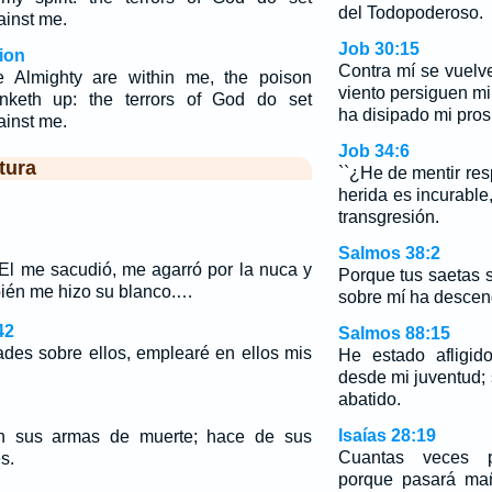
del Todopoderoso.
ainst me.
Job 30:15
ion
Contra mí se vuelve
e Almighty are within me, the poison
viento persiguen m
inketh up: the terrors of God do set
ha disipado mi pros
ainst me.
Job 34:6
tura
``¿He de mentir re
herida es incurable
transgresión.
Salmos 38:2
 El me sacudió, me agarró por la nuca y
Porque tus saetas 
ién me hizo su blanco.…
sobre mí ha descen
42
Salmos 88:15
des sobre ellos, emplearé en ellos mis
He estado afligid
desde mi juventud; s
abatido.
Isaías 28:19
n sus armas de muerte; hace de sus
Cuantas veces p
s.
porque pasará ma