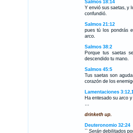
Salmos 18:14
Y envió sus saetas, y 
confundió.
Salmos 21:12
pues tú los pondrás e
arco.
Salmos 38:2
Porque tus saetas s
descendido tu mano.
Salmos 45:5
Tus saetas son agudas
corazón de los enemig
Lamentaciones 3:12,
Ha entesado su arco y
…
drinketh up.
Deuteronomio 32:24
``
Serán
debilitados po