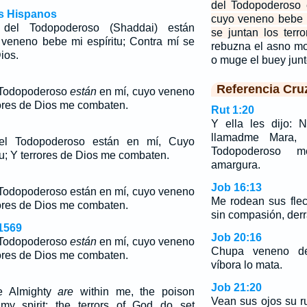
del Todopoderoso
os Hispanos
cuyo veneno bebe m
 del Todopoderoso (Shaddai) están
se juntan los terr
veneno bebe mi espíritu; Contra mí se
rebuzna el asno mo
ios.
o muge el buey junt
Referencia Cru
l Todopoderoso
están
en mí, cuyo veneno
rrores de Dios me combaten.
Rut 1:20
Y ella les dijo: 
llamadme Mara, 
el Todopoderoso están en mí, Cuyo
Todopoderoso 
u; Y terrores de Dios me combaten.
amargura.
Job 16:13
 Todopoderoso están en mí, cuyo veneno
Me rodean sus flec
rrores de Dios me combaten.
sin compasión, derra
1569
Job 20:16
l Todopoderoso
están
en mí, cuyo veneno
Chupa veneno de
rrores de Dios me combaten.
víbora lo mata.
Job 21:20
he Almighty
are
within me, the poison
Vean sus ojos su ru
my spirit: the terrors of God do set