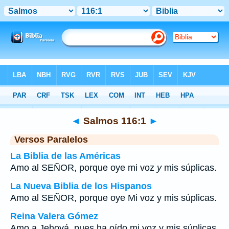
Biblia
>
Salmos
>
Capítulo 116
> Verso 1
◄
Salmos 116:1
►
Versos Paralelos
La Biblia de las Américas
Amo al SEÑOR, porque oye mi voz
y
mis súplicas.
La Nueva Biblia de los Hispanos
Amo al SEÑOR, porque oye Mi voz y mis súplicas.
Reina Valera Gómez
Amo a Jehová, pues ha oído mi voz y mis súplicas.