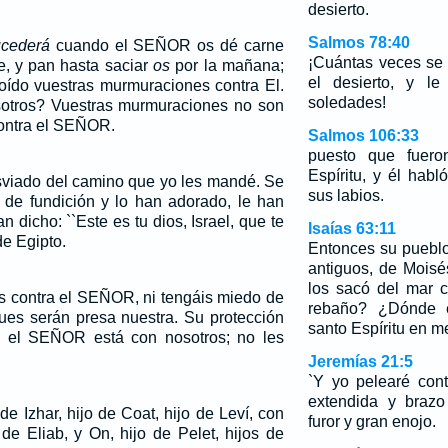
desierto.
Salmos 78:40
ucederá
cuando el SEÑOR os dé carne
¡Cuántas veces se 
e, y pan hasta saciar
os
por la mañana;
el desierto, y le
ído vuestras murmuraciones contra El.
soledades!
tros? Vuestras murmuraciones no son
contra el SEÑOR.
Salmos 106:33
puesto que fuero
Espíritu, y él hab
sviado del camino que yo les mandé. Se
sus labios.
de fundición y lo han adorado, le han
an dicho: ``Este es tu dios, Israel, que te
Isaías 63:11
de Egipto.
Entonces su pueblo
antiguos, de Mois
los sacó del mar 
is contra el SEÑOR, ni tengáis miedo de
rebaño? ¿Dónde 
 pues serán presa nuestra. Su protección
santo Espíritu en me
 y el SEÑOR está con nosotros; no les
Jeremías 21:5
`Y yo pelearé con
extendida y brazo
de Izhar, hijo de Coat, hijo de Leví, con
furor y gran enojo.
de Eliab, y On, hijo de Pelet, hijos de