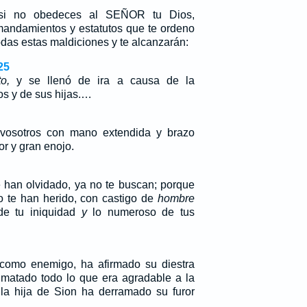
si no obedeces al SEÑOR tu Dios,
andamientos y estatutos que te ordeno
odas estas maldiciones y te alcanzarán:
25
to,
y se llenó de ira a causa de la
os y de sus hijas.…
 vosotros con mano extendida y brazo
or y gran enojo.
e han olvidado, ya no te buscan; porque
 te han herido, con castigo de
hombre
 de tu iniquidad
y
lo numeroso de tus
como enemigo, ha afirmado su diestra
matado todo lo que era agradable a la
e la hija de Sion ha derramado su furor