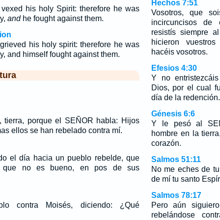
Hechos 7:51
 vexed his holy Spirit: therefore he was
Vosotros, que so
my,
and
he fought against them.
incircuncisos de
resistís siempre a
ion
hicieron vuestros
grieved his holy spirit: therefore he was
hacéis vosotros.
y, and himself fought against them.
Efesios 4:30
tura
Y no entristezcái
Dios, por el cual f
día de la redención.
Génesis 6:6
a, tierra, porque el SEÑOR habla: Hijos
Y le pesó al SE
 mas ellos se han rebelado contra mí.
hombre en la tierra,
corazón.
o el día hacia un pueblo rebelde, que
Salmos 51:11
o que no es bueno, en pos de sus
No me eches de tu 
de mí tu santo Espír
Salmos 78:17
lo contra Moisés, diciendo: ¿Qué
Pero aún siguiero
rebelándose cont