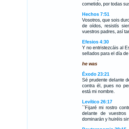
cometido, por todas s
Hechos 7:51
Vosotros, que sois duro
de oídos, resistís si
vuestros padres, así t
Efesios 4:30
Y no entristezcáis al Es
sellados para el día de
he was
Éxodo 23:21
Sé prudente delante d
contra él, pues no pe
está mi nombre.
Levítico 26:17
``Fijaré mi rostro con
delante de vuestros
dominarán y huiréis si