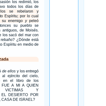
asión los redimió, los
tuvo todos los días de
los se rebelaron y
to Espíritu; por lo cual
en su enemigo
y
peleó
tonces su pueblo se
s antiguos, de Moisés.
e los sacó del mar con
u rebaño? ¿Dónde está
to Espíritu en medio de
zada
tó
de ellos
y los entregó
 al ejército del cielo,
o en el libro de los
O FUE A MI A QUIEN
S VICTIMAS Y
N EL DESIERTO POR
 CASA DE ISRAEL?