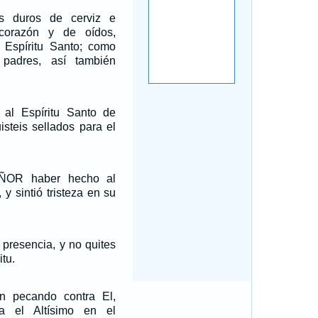
is duros de cerviz e
 corazón y de oídos,
l Espíritu Santo; como
 padres, así también
s al Espíritu Santo de
uisteis sellados para el
ÑOR haber hecho al
 y sintió tristeza en su
presencia, y no quites
itu.
n pecando contra El,
ra el Altísimo en el