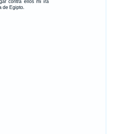
gar contra ellos mi ira
a de Egipto.