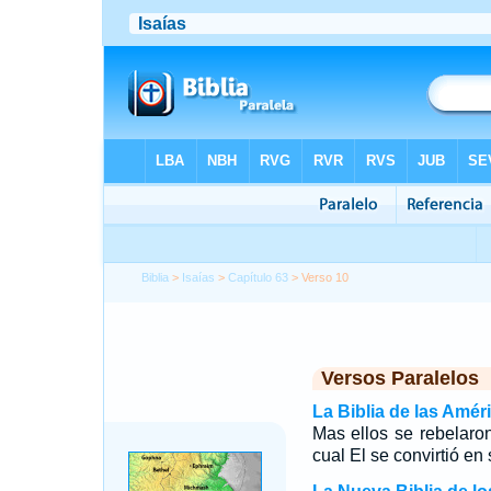
Biblia
>
Isaías
>
Capítulo 63
> Verso 10
Versos Paralelos
La Biblia de las Amér
Mas ellos se rebelaron 
cual El se convirtió e