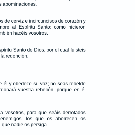
us abominaciones.
s de cerviz e incircuncisos de corazón y
empre al Espíritu Santo; como hicieron
ambién hacéis vosotros.
píritu Santo de Dios, por el cual fuisteis
 la redención.
e él y obedece su voz; no seas rebelde
rdonará vuestra rebelión, porque en él
tra vosotros, para que seáis derrotados
 enemigos; los que os aborrecen os
n que nadie os persiga.