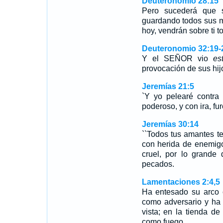
Deuteronomio 28:15
Pero sucederá que 
guardando todos sus m
hoy, vendrán sobre ti t
Deuteronomio 32:19-
Y el SEÑOR vio
es
provocación de sus hij
Jeremías 21:5
`Y yo pelearé contra
poderoso, y con ira, fur
Jeremías 30:14
``Todos tus amantes t
con herida de enemigo
cruel, por lo grande
pecados.
Lamentaciones 2:4,5
Ha entesado su arco 
como adversario y ha 
vista; en la tienda d
como fuego.…