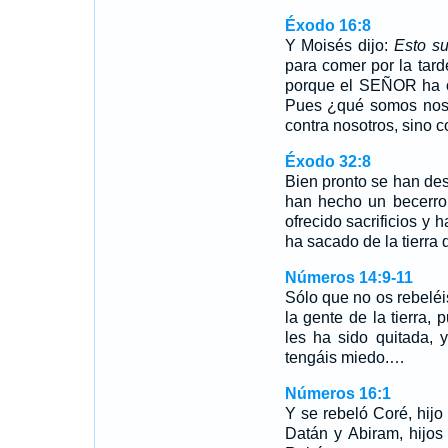
Éxodo 16:8
Y Moisés dijo:
Esto s
para comer por la tard
porque el SEÑOR ha o
Pues ¿qué somos noso
contra nosotros, sino 
Éxodo 32:8
Bien pronto se han de
han hecho un becerro 
ofrecido sacrificios y h
ha sacado de la tierra 
Números 14:9-11
Sólo que no os rebelé
la gente de la tierra,
les ha sido quitada,
tengáis miedo.…
Números 16:1
Y se rebeló Coré, hijo 
Datán y Abiram, hijos 