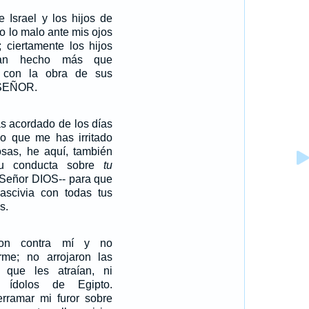
e Israel y los hijos de
o lo malo ante mis ojos
 ciertamente los hijos
han hecho más que
 con la obra de sus
 SEÑOR.
as acordado de los días
no que me has irritado
osas, he aquí, también
tu conducta sobre
tu
 Señor DIOS-- para que
ascivia con todas tus
s.
ron contra mí y no
rme; no arrojaron las
 que les atraían, ni
 ídolos de Egipto.
erramar mi furor sobre