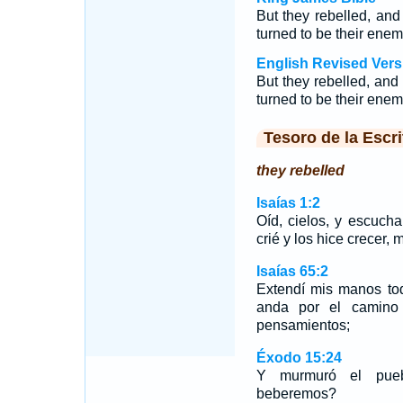
But they rebelled, and
turned to be their ene
English Revised Vers
But they rebelled, and 
turned to be their enem
Tesoro de la Escri
they rebelled
Isaías 1:2
Oíd, cielos, y escuch
crié y los hice crecer,
Isaías 65:2
Extendí mis manos tod
anda por el camin
pensamientos;
Éxodo 15:24
Y murmuró el pueb
beberemos?