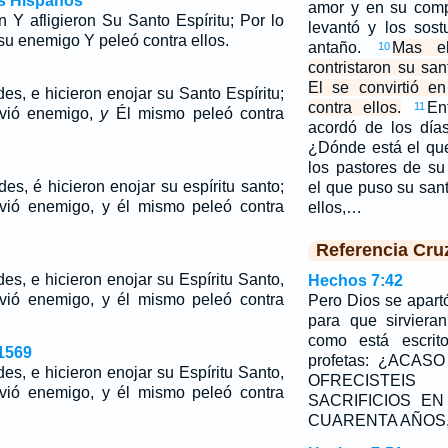
os Hispanos
amor y en su comp
n Y afligieron Su Santo Espíritu; Por lo
levantó y los sos
 su enemigo Y peleó contra ellos.
antaño.
Mas el
10
contristaron su san
El se convirtió 
es, e hicieron enojar su Santo Espíritu;
contra ellos.
En
11
lvió enemigo,
y
Él mismo peleó contra
acordó de los día
¿Dónde está el qu
los pastores de s
es, é hicieron enojar su espíritu santo;
el que puso su san
lvió enemigo, y él mismo peleó contra
ellos,…
Referencia Cru
es, e hicieron enojar su Espíritu Santo,
Hechos 7:42
lvió enemigo, y él mismo peleó contra
Pero Dios se apar
para que sirvieran
como está escrit
1569
profetas: ¿ACAS
es, e hicieron enojar su Espíritu Santo,
OFRECISTEI
lvió enemigo, y él mismo peleó contra
SACRIFICIOS E
CUARENTA AÑOS,