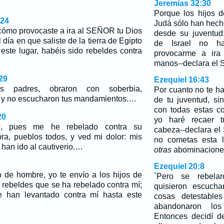
Jeremías 32:30
Porque los hijos d
-24
Judá sólo han hech
 cómo provocaste a ira al SEÑOR tu Dios
desde su juventud;
 día en que saliste de la tierra de Egipto
de Israel no 
 este lugar, habéis sido rebeldes contra
provocarme a ira
manos--declara el
29
Ezequiel 16:43
os padres, obraron con soberbia,
Por cuanto no te h
z y no escucharon tus mandamientos.…
de tu juventud, si
con todas estas c
20
yo haré recaer 
, pues me he rebelado contra su
cabeza--declara el
a, pueblos todos, y ved mi dolor: mis
no cometas esta l
 han ido al cautiverio.…
otras
abominacione
Ezequiel 20:8
o de hombre, yo te envío a los hijos de
`Pero se rebela
e rebeldes que se ha rebelado contra mí;
quisieron escucha
e han levantado contra mí hasta este
cosas detestables
abandonaron los
Entonces decidí d