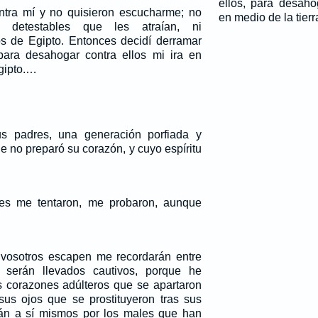
ellos, para desaho
ntra mí y no quisieron escucharme; no
en medio de la tierr
s detestables que les atraían, ni
s de Egipto. Entonces decidí derramar
 para desahogar contra ellos mi ira en
Egipto.…
s padres, una generación porfiada y
e no preparó su corazón, y cuyo espíritu
es me tentaron, me probaron, aunque
 vosotros escapen me recordarán entre
 serán llevados cautivos, porque he
s corazones adúlteros que se apartaron
us ojos que se prostituyeron tras sus
rán a sí mismos por los males que han