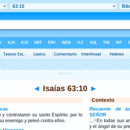
◄
Isaías 63:10
►
Contexto
icas
Recuento de las
y contristaron su santo Espíritu; por lo
SEÑOR
n su enemigo
y
peleó contra ellos.
…
En todas sus ang
9
y el ángel de su pr