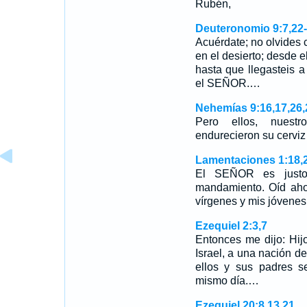
Rubén,
Deuteronomio 9:7,22
Acuérdate; no olvides
en el desierto; desde el
hasta que llegasteis a
el SEÑOR.…
Nehemías 9:16,17,26,
Pero ellos, nuestr
endurecieron su cervi
Lamentaciones 1:18,
El SEÑOR es justo
mandamiento. Oíd ahor
vírgenes y mis jóvenes
Ezequiel 2:3,7
Entonces me dijo: Hij
Israel, a una nación d
ellos y sus padres s
mismo día.…
Ezequiel 20:8,13,21