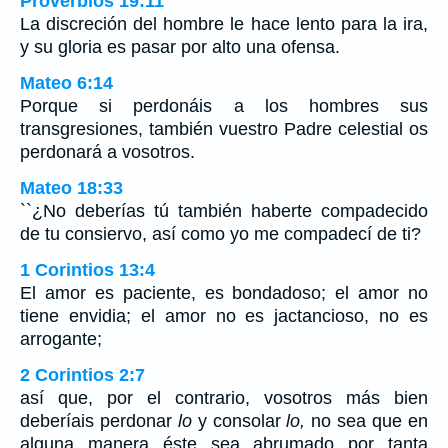
Proverbios 19:11
La discreción del hombre le hace lento para la ira,
y su gloria es pasar por alto una ofensa.
Mateo 6:14
Porque si perdonáis a los hombres sus
transgresiones, también vuestro Padre celestial os
perdonará a vosotros.
Mateo 18:33
``¿No deberías tú también haberte compadecido
de tu consiervo, así como yo me compadecí de ti?
1 Corintios 13:4
El amor es paciente, es bondadoso; el amor no
tiene envidia; el amor no es jactancioso, no es
arrogante;
2 Corintios 2:7
así que, por el contrario, vosotros más bien
deberíais perdonar
lo
y consolar
lo,
no sea que en
alguna manera éste sea abrumado por tanta