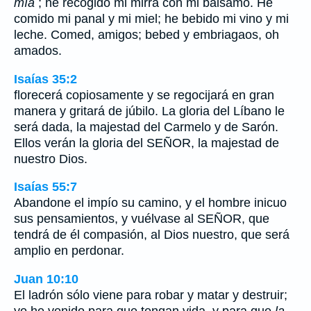
mía
; he recogido mi mirra con mi bálsamo. He
comido mi panal y mi miel; he bebido mi vino y mi
leche. Comed, amigos; bebed y embriagaos, oh
amados.
Isaías 35:2
florecerá copiosamente y se regocijará en gran
manera y gritará de júbilo. La gloria del Líbano le
será dada, la majestad del Carmelo y de Sarón.
Ellos verán la gloria del SEÑOR, la majestad de
nuestro Dios.
Isaías 55:7
Abandone el impío su camino, y el hombre inicuo
sus pensamientos, y vuélvase al SEÑOR, que
tendrá de él compasión, al Dios nuestro, que será
amplio en perdonar.
Juan 10:10
El ladrón sólo viene para robar y matar y destruir;
yo he venido para que tengan vida, y para que
la