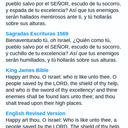
pueblo salvo por el SEÑOR, escudo de tu socorro,
y espada de tu excelencia?
Así que
tus enemigos
serán hallados mentirosos ante ti, y tú hollarás
sobre sus alturas.
Sagradas Escrituras 1569
Bienaventurado tú,
oh
Israel, ¿Quién como tú,
pueblo salvo por el SEÑOR, escudo de tu socorro,
y cuchillo de tu excelencia?
Así que
tus enemigos
serán humillados, y tú hollarás sobre sus alturas.
King James Bible
Happy
art
thou, O Israel: who
is
like unto thee, O
people saved by the LORD, the shield of thy help,
and who
is
the sword of thy excellency! and thine
enemies shall be found liars unto thee; and thou
shalt tread upon their high places.
English Revised Version
Happy art thou, O Israel: Who is like unto thee, a
people saved by the LORD, The shield of thy help,