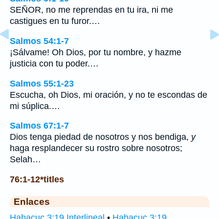
SEÑOR, no me reprendas en tu ira, ni me
castigues en tu furor.…
Salmos 54:1-7
¡Sálvame! Oh Dios, por tu nombre, y hazme
justicia con tu poder.…
Salmos 55:1-23
Escucha, oh Dios, mi oración, y no te escondas de
mi súplica.…
Salmos 67:1-7
Dios tenga piedad de nosotros y nos bendiga,
y
haga resplandecer su rostro sobre nosotros;
Selah…
76:1-12*titles
Enlaces
Habacuc 3:19 Interlineal
•
Habacuc 3:19