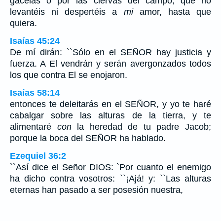
gacelas o por las ciervas del campo, que no
levantéis ni despertéis a
mi
amor, hasta que
quiera.
Isaías 45:24
De mí dirán: ``Sólo en el SEÑOR hay justicia y
fuerza. A El vendrán y serán avergonzados todos
los que contra El se enojaron.
Isaías 58:14
entonces te deleitarás en el SEÑOR, y yo te haré
cabalgar sobre las alturas de la tierra, y te
alimentaré
con
la heredad de tu padre Jacob;
porque la boca del SEÑOR ha hablado.
Ezequiel 36:2
``Así dice el Señor DIOS: `Por cuanto el enemigo
ha dicho contra vosotros: ``¡Ajá! y: ``Las alturas
eternas han pasado a ser posesión nuestra,