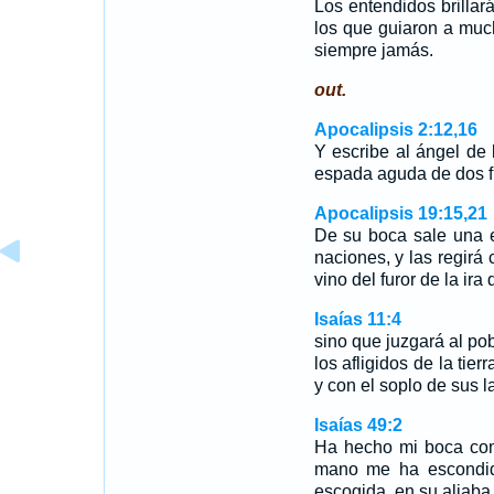
Los entendidos brillar
los que guiaron a mucho
siempre jamás.
out.
Apocalipsis 2:12,16
Y escribe al ángel de 
espada aguda de dos fi
Apocalipsis 19:15,21
De su boca sale una e
naciones, y las regirá 
vino del furor de la i
Isaías 11:4
sino que juzgará al pob
los afligidos de la tier
y con el soplo de sus l
Isaías 49:2
Ha hecho mi boca com
mano me ha escondid
escogida, en su aljab