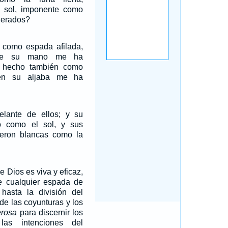
l sol, imponente como
erados?
como espada afilada,
de su mano me ha
 hecho también como
 en su aljaba me ha
delante de ellos; y su
ió como el sol, y sus
vieron blancas como la
e Dios es viva y eficaz,
e cualquier espada de
 hasta la división del
 de las coyunturas y los
erosa
para discernir los
las intenciones del