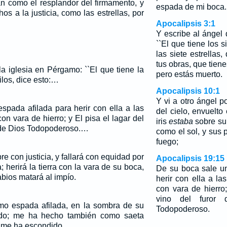
án como el resplandor del firmamento, y
espada de mi boca.
s a la justicia, como las estrellas, por
Apocalipsis 3:1
Y escribe al ángel 
``El que tiene los s
las siete estrellas
tus obras, que tien
la iglesia en Pérgamo: ``El que tiene la
pero estás muerto.
los, dice esto:…
Apocalipsis 10:1
Y vi a otro ángel 
spada afilada para herir con ella a las
del cielo, envuelto
con vara de hierro; y El pisa el lagar del
iris
estaba
sobre su 
ra de Dios Todopoderoso.…
como el sol, y sus
fuego;
re con justicia, y fallará con equidad por
Apocalipsis 19:15
ra; herirá la tierra con la vara de su boca,
De su boca sale u
abios matará al impío.
herir con ella a la
con vara de hierro;
vino del furor
o espada afilada, en la sombra de su
Todopoderoso.
o; me ha hecho también como saeta
a me ha escondido.