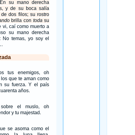
En su mano derecha
las, y de su boca salía
e dos filos; su rostro
ando
brilla con
toda
su
 vi, caí como muerto a
uso su mano derecha
o: No temas, yo soy el
,…
zada
os tus enemigos, oh
los que te aman como
en su fuerza. Y el país
cuarenta años.
sobre el muslo, oh
ndor y tu majestad.
que se asoma como el
omo la luna llena,