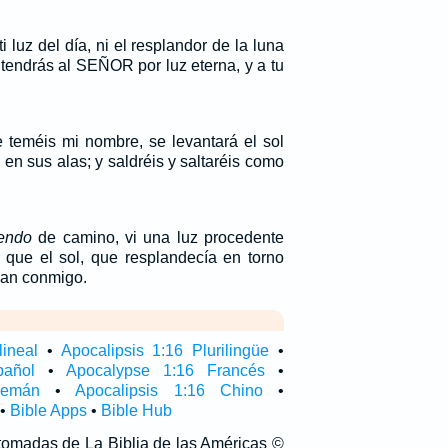
i luz del día, ni el resplandor de la luna
 tendrás al SEÑOR por luz eterna, y a tu
 teméis mi nombre, se levantará el sol
d en sus alas; y saldréis y saltaréis como
endo
de camino, vi una luz procedente
e que el sol, que resplandecía en torno
ban conmigo.
lineal
•
Apocalipsis 1:16 Plurilingüe
•
pañol
•
Apocalypse 1:16 Francés
•
lemán
•
Apocalipsis 1:16 Chino
•
•
Bible Apps
•
Bible Hub
 tomadas de La Biblia de las Américas ©