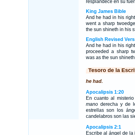
resplandece en su fuer
King James Bible
And he had in his righ
went a sharp twoedg
the sun shineth in his s
English Revised Vers
And he had in his righ
proceeded a sharp t
was as the sun shineth 
Tesoro de la Escri
he had.
Apocalipsis 1:20
En cuanto al misterio
mano
derecha y de lo
estrellas son los áng
candelabros son las sie
Apocalipsis 2:1
Escribe al ángel de la 