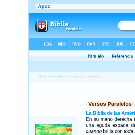
Biblia
>
Apocalipsis
>
Capítulo 1
> Verso 16
Versos Paralelos
La Biblia de las Amér
En su mano derecha te
una aguda espada de 
cuando
brilla con
toda