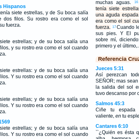
muchas aguas.
16
os Hispanos
tenía siete estrel
nía siete estrellas, y de Su boca salía
una aguda espada d
dos filos. Su rostro era como el sol
era como el sol
cu
su fuerza.
fuerza.
Cuando le
17
sus pies. Y El p
sobre mí, diciend
siete estrellas; y de su boca salía una
primero y el último
los, y su rostro
era
como el sol cuando
za.
Referencia Cru
Jueces 5:31
siete estrellas: y de su boca salía una
Así perezcan tod
los. Y su rostro era como el sol cuando
SEÑOR; mas sean 
za.
la salida del sol 
tuvo descanso por 
siete estrellas; y de su boca salía una
Salmos 45:3
los. Y su rostro era como el sol cuando
Ciñe tu espada 
za.
valiente,
en
tu esple
1569
Cantares 6:10
siete estrellas; y de su boca salía una
``¿Quién es ésta 
los. Y su rostro era como el sol cuando
alba, hermosa c