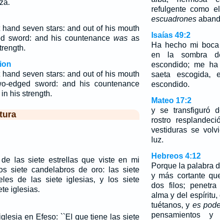
za.
refulgente como e
escuadrones
aband
t hand seven stars: and out of his mouth
Isaías 49:2
ed sword: and his countenance
was
as
Ha hecho mi boca 
trength.
en la sombra 
ion
escondido; me ha
t hand seven stars: and out of his mouth
saeta escogida,
wo-edged sword: and his countenance
escondido.
in his strength.
Mateo 17:2
y se transfiguró 
tura
rostro resplandec
vestiduras se vol
luz.
Hebreos 4:12
 de las siete estrellas que viste en mi
Porque la palabra d
s siete candelabros de oro: las siete
y más cortante qu
eles de las siete iglesias, y los siete
dos filos; penetra
te iglesias.
alma y del espíritu,
tuétanos, y
es pod
pensamientos y 
iglesia en Efeso: ``El que tiene las siete