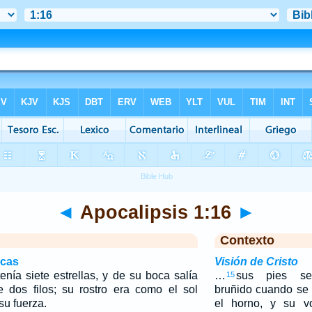
◄
Apocalipsis 1:16
►
Contexto
icas
Visión de Cristo
nía siete estrellas, y de su boca salía
…
sus pies se
15
dos filos; su rostro era como el sol
bruñido cuando se 
su fuerza.
el horno, y su v