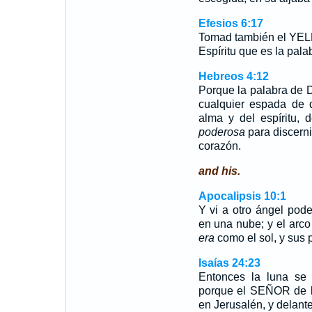
Efesios 6:17
Tomad también el YEL
Espíritu que es la pala
Hebreos 4:12
Porque la palabra de D
cualquier espada de d
alma y del espíritu, 
poderosa
para discerni
corazón.
and his.
Apocalipsis 10:1
Y vi a otro ángel pod
en una nube; y el arco
era
como el sol, y sus
Isaías 24:23
Entonces la luna se 
porque el SEÑOR de lo
en Jerusalén, y delant