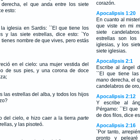
corazón.
derecha, el que anda entre los siete
e esto:
Apocalipsis 1:20
En cuanto al misteri
que viste en mi
m
la iglesia en Sardis: ``El que tiene los
siete candelabro
s y las siete estrellas, dice esto: `Yo
estrellas son los
 tienes nombre de que vives, pero estás
iglesias, y los si
siete iglesias.
Apocalipsis 2:1
eció en el cielo: una mujer vestida del
Escribe al ángel d
ajo de sus pies, y una corona de doce
``El que tiene las
eza;
mano
derecha, el q
candelabros de oro,
las estrellas del alba, y todos los hijos
Apocalipsis 2:12
ozo?
Y escribe al áng
Pérgamo: ``El que
de dos filos, dice es
o del cielo, e hizo caer a la tierra
parte
rellas, y las pisoteó.
Apocalipsis 2:16
`Por tanto, arrepién
pronto y pelearé