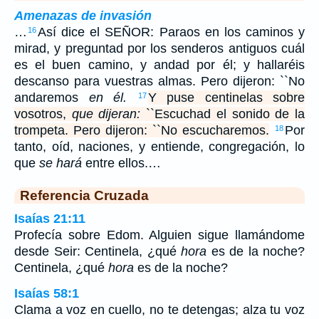
Amenazas de invasión
…
Así dice el SEÑOR: Paraos en los caminos y
16
mirad, y preguntad por los senderos antiguos cuál
es el buen camino, y andad por él; y hallaréis
descanso para vuestras almas. Pero dijeron: ``No
andaremos
en él.
Y puse centinelas sobre
17
vosotros,
que dijeran:
``Escuchad el sonido de la
trompeta. Pero dijeron: ``No escucharemos.
Por
18
tanto, oíd, naciones, y entiende, congregación, lo
que
se hará
entre ellos.…
Referencia Cruzada
Isaías 21:11
Profecía sobre Edom. Alguien sigue llamándome
desde Seir: Centinela, ¿qué
hora
es de la noche?
Centinela, ¿qué
hora
es de la noche?
Isaías 58:1
Clama a voz en cuello, no te detengas; alza tu voz