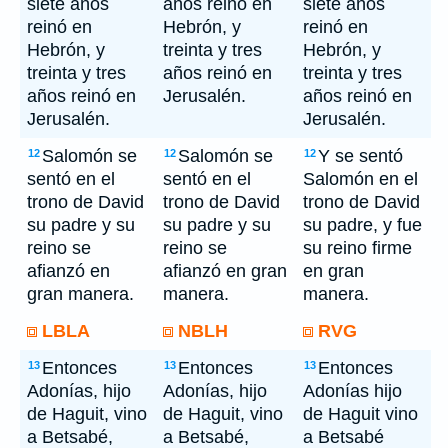
siete años
años reinó en
siete años
reinó en
Hebrón, y
reinó en
Hebrón, y
treinta y tres
Hebrón, y
treinta y tres
años reinó en
treinta y tres
años reinó en
Jerusalén.
años reinó en
Jerusalén.
Jerusalén.
Salomón se
Salomón se
Y se sentó
12
12
12
sentó en el
sentó en el
Salomón en el
trono de David
trono de David
trono de David
su padre y su
su padre y su
su padre, y fue
reino se
reino se
su reino firme
afianzó en
afianzó en gran
en gran
gran manera.
manera.
manera.
LBLA
NBLH
RVG
Entonces
Entonces
Entonces
13
13
13
Adonías, hijo
Adonías, hijo
Adonías hijo
de Haguit, vino
de Haguit, vino
de Haguit vino
a Betsabé,
a Betsabé,
a Betsabé