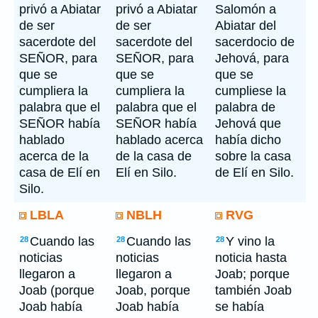
privó a Abiatar
privó a Abiatar
Salomón a
de ser
de ser
Abiatar del
sacerdote del
sacerdote del
sacerdocio de
SEÑOR, para
SEÑOR, para
Jehová, para
que se
que se
que se
cumpliera la
cumpliera la
cumpliese la
palabra que el
palabra que el
palabra de
SEÑOR había
SEÑOR había
Jehová que
hablado
hablado acerca
había dicho
acerca de la
de la casa de
sobre la casa
casa de Elí en
Elí en Silo.
de Elí en Silo.
Silo.
LBLA
NBLH
RVG
Cuando las
Cuando las
Y vino la
28
28
28
noticias
noticias
noticia hasta
llegaron a
llegaron a
Joab; porque
Joab (porque
Joab, porque
también Joab
Joab había
Joab había
se había