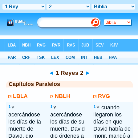
Bíblia
> 1 Reyes 2
◄
1 Reyes 2
►
Capítulos Paralelos
LBLA
NBLH
RVG
Y
Y
Y cuando
1
1
1
acercándose
acercándose
llegaron los
los días de la
los días de su
días en que
muerte de
muerte, David
David había de
David, dio
dio órdenes a
morir, mandó a