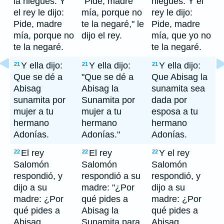
la niegues. Y
"Pide, madre
niegues. Y el
el rey le dijo:
mía, porque no
rey le dijo:
Pide, madre
te la negaré," le
Pide, madre
mía, porque no
dijo el rey.
mía, que yo no
te la negaré.
te la negaré.
Y ella dijo:
Y ella dijo:
Y ella dijo:
21
21
21
Que se dé a
"Que se dé a
Que Abisag la
Abisag
Abisag la
sunamita sea
sunamita por
Sunamita por
dada por
mujer a tu
mujer a tu
esposa a tu
hermano
hermano
hermano
Adonías.
Adonías."
Adonías.
El rey
El rey
Y el rey
22
22
22
Salomón
Salomón
Salomón
respondió, y
respondió a su
respondió, y
dijo a su
madre: "¿Por
dijo a su
madre: ¿Por
qué pides a
madre: ¿Por
qué pides a
Abisag la
qué pides a
Abisag
Sunamita para
Abisag