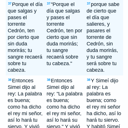
Porque el día
"Porque el
porque sabe
37
37
37
que salgas y
día que salgas
de cierto que
pases el
y pases el
el día que
torrente
torrente
salieres, y
Cedrón, ten
Cedrón, ten por
pasares el
por cierto que
cierto que sin
torrente de
sin duda
duda morirás;
Cedrón, sin
morirás; tu
tu sangre
duda morirás,
sangre recaerá
recaerá sobre
y tu sangre
sobre tu
tu cabeza."
será sobre tu
cabeza.
cabeza.
Entonces
Entonces
Y Simeí dijo
38
38
38
Simei dijo al
Simei dijo al
al rey: La
rey: La palabra
rey: "La palabra
palabra es
es buena;
es buena;
buena; como
como ha dicho
como ha dicho
el rey mi señor
el rey mi señor,
el rey mi señor,
ha dicho, así lo
así lo hará tu
así lo hará su
hará tu siervo.
siervo. Y vivió
siervo." Y vivió
Y habitó Simeí