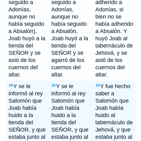
seguido a
seguido a
adherido a
Adonías,
Adonías,
Adonías, si
aunque no
aunque no
bien no se
había seguido
había seguido
había adherido
a Absalón),
a Absalón,
a Absalón. Y
Joab huyó a la
Joab huyó a la
huyó Joab al
tienda del
tienda del
tabernáculo de
SEÑOR y se
SEÑOR y se
Jehová, y se
asió de los
agarró de los
asió de los
cuernos del
cuernos del
cuernos del
altar.
altar.
altar.
Y se le
Y se le
Y fue hecho
29
29
29
informó al rey
informó al rey
saber a
Salomón que
Salomón que
Salomón que
Joab había
Joab había
Joab había
huido a la
huido a la
huido al
tienda del
tienda del
tabernáculo de
SEÑOR, y que
SEÑOR, y que
Jehová, y que
estaba junto al
estaba junto al
estaba
junto al