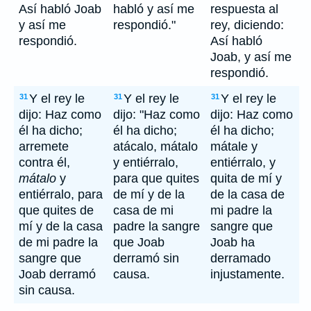
Así habló Joab
habló y así me
respuesta al
y así me
respondió."
rey, diciendo:
respondió.
Así habló
Joab, y así me
respondió.
Y el rey le
Y el rey le
Y el rey le
31
31
31
dijo: Haz como
dijo: "Haz como
dijo: Haz como
él ha dicho;
él ha dicho;
él ha dicho;
arremete
atácalo, mátalo
mátale y
contra él,
y entiérralo,
entiérralo, y
mátalo
y
para que quites
quita de mí y
entiérralo, para
de mí y de la
de la casa de
que quites de
casa de mi
mi padre la
mí y de la casa
padre la sangre
sangre que
de mi padre la
que Joab
Joab ha
sangre que
derramó sin
derramado
Joab derramó
causa.
injustamente.
sin causa.