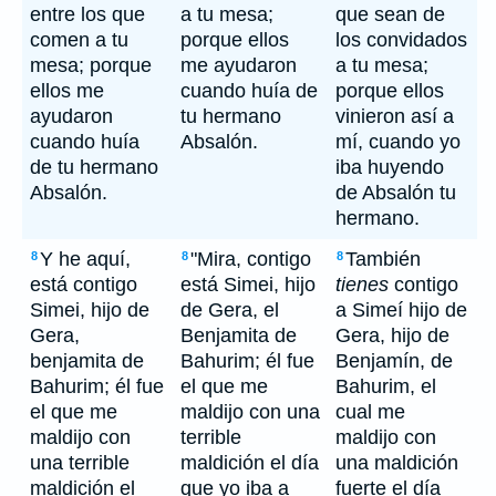
entre los que
a tu mesa;
que sean de
comen a tu
porque ellos
los convidados
mesa; porque
me ayudaron
a tu mesa;
ellos me
cuando huía de
porque ellos
ayudaron
tu hermano
vinieron así a
cuando huía
Absalón.
mí, cuando yo
de tu hermano
iba huyendo
Absalón.
de Absalón tu
hermano.
Y he aquí,
"Mira, contigo
También
8
8
8
está contigo
está Simei, hijo
tienes
contigo
Simei, hijo de
de Gera, el
a Simeí hijo de
Gera,
Benjamita de
Gera, hijo de
benjamita de
Bahurim; él fue
Benjamín, de
Bahurim; él fue
el que me
Bahurim, el
el que me
maldijo con una
cual me
maldijo con
terrible
maldijo con
una terrible
maldición el día
una maldición
maldición el
que yo iba a
fuerte el día