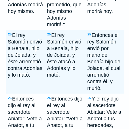
Adonías morirá
prometido, que
Adonías
hoy mismo.
hoy mismo
morirá hoy.
Adonías
morirá."
El rey
El rey
Entonces el
25
25
25
Salomón envió
Salomón envió
rey Salomón
a Benaía, hijo
a Benaía, hijo
envió por
de Joiada, y
de Joiada, y
mano de
éste
arremetió
éste atacó a
Benaía hijo de
contra Adonías
Adonías y lo
Joiada, el cual
y lo mató.
mató.
arremetió
contra él, y
murió.
Entonces
Entonces dijo
Y el rey dijo
26
26
26
dijo el rey al
el rey al
al sacerdote
sacerdote
sacerdote
Abiatar: Vete a
Abiatar: Vete a
Abiatar: "Vete a
Anatot a tus
Anatot, a tu
Anatot, a tu
heredades,