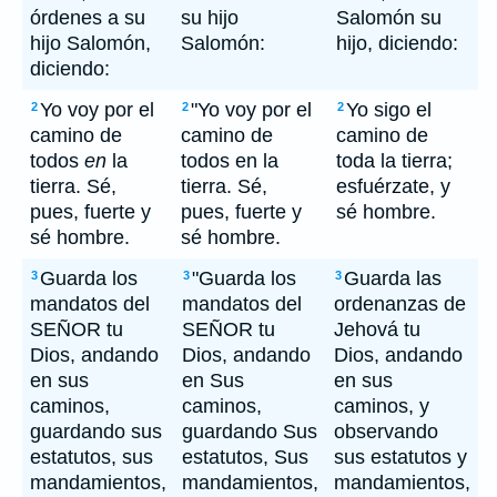
órdenes a su
su hijo
Salomón su
hijo Salomón,
Salomón:
hijo, diciendo:
diciendo:
Yo voy por el
"Yo voy por el
Yo sigo el
2
2
2
camino de
camino de
camino de
todos
en
la
todos en la
toda la tierra;
tierra. Sé,
tierra. Sé,
esfuérzate, y
pues, fuerte y
pues, fuerte y
sé hombre.
sé hombre.
sé hombre.
Guarda los
"Guarda los
Guarda las
3
3
3
mandatos del
mandatos del
ordenanzas de
SEÑOR tu
SEÑOR tu
Jehová tu
Dios, andando
Dios, andando
Dios, andando
en sus
en Sus
en sus
caminos,
caminos,
caminos, y
guardando sus
guardando Sus
observando
estatutos, sus
estatutos, Sus
sus estatutos y
mandamientos,
mandamientos,
mandamientos,