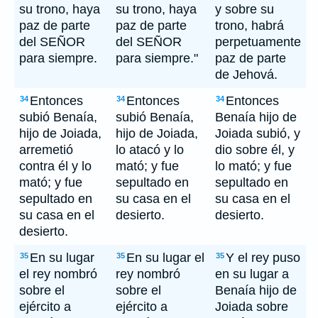
su trono, haya
su trono, haya
y sobre su
paz de parte
paz de parte
trono, habrá
del SEÑOR
del SEÑOR
perpetuamente
para siempre.
para siempre."
paz de parte
de Jehová.
Entonces
Entonces
Entonces
34
34
34
subió Benaía,
subió Benaía,
Benaía hijo de
hijo de Joiada,
hijo de Joiada,
Joiada subió, y
arremetió
lo atacó y lo
dio sobre él, y
contra él y lo
mató; y fue
lo mató; y fue
mató; y fue
sepultado en
sepultado en
sepultado en
su casa en el
su casa en el
su casa en el
desierto.
desierto.
desierto.
En su lugar
En su lugar el
Y el rey puso
35
35
35
el rey nombró
rey nombró
en su lugar a
sobre el
sobre el
Benaía hijo de
ejército a
ejército a
Joiada sobre