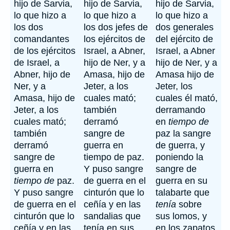
hijo de Sarvia,
hijo de Sarvia,
hijo de Sarvia,
lo que hizo a
lo que hizo a
lo que hizo a
los dos
los dos jefes de
dos generales
comandantes
los ejércitos de
del ejército de
de los ejércitos
Israel, a Abner,
Israel, a Abner
de Israel, a
hijo de Ner, y a
hijo de Ner, y a
Abner, hijo de
Amasa, hijo de
Amasa hijo de
Ner, y a
Jeter, a los
Jeter, los
Amasa, hijo de
cuales mató;
cuales él mató,
Jeter, a los
también
derramando
cuales mató;
derramó
en
tiempo de
también
sangre de
paz la sangre
derramó
guerra en
de guerra, y
sangre de
tiempo de paz.
poniendo la
guerra en
Y puso sangre
sangre de
tiempo de
paz.
de guerra en el
guerra en su
Y puso sangre
cinturón que lo
talabarte que
de guerra en el
ceñía y en las
tenía
sobre
cinturón que lo
sandalias que
sus lomos, y
ceñía y en las
tenía en sus
en los zapatos