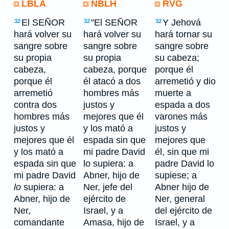
LBLA
NBLH
RVG
El SEÑOR
"El SEÑOR
Y Jehová
32
32
32
hará volver su
hará volver su
hará tornar su
sangre sobre
sangre sobre
sangre sobre
su propia
su propia
su cabeza;
cabeza,
cabeza, porque
porque él
porque él
él atacó a dos
arremetió y dio
arremetió
hombres más
muerte a
contra dos
justos y
espada a dos
hombres más
mejores que él
varones más
justos y
y los mató a
justos y
mejores que él
espada sin que
mejores que
y los mató a
mi padre David
él, sin que mi
espada sin que
lo supiera: a
padre David lo
mi padre David
Abner, hijo de
supiese; a
lo
supiera: a
Ner, jefe del
Abner hijo de
Abner, hijo de
ejército de
Ner, general
Ner,
Israel, y a
del ejército de
comandante
Amasa, hijo de
Israel, y a