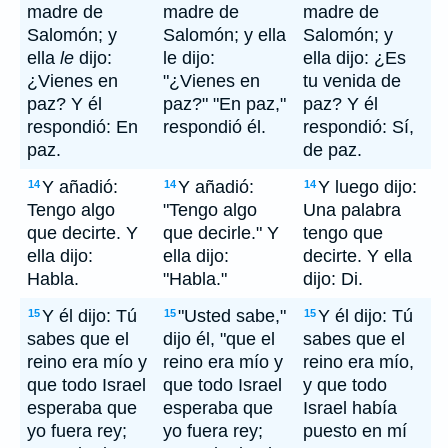
madre de
madre de
madre de
Salomón; y
Salomón; y ella
Salomón; y
ella
le
dijo:
le dijo:
ella dijo: ¿Es
¿Vienes en
"¿Vienes en
tu venida de
paz? Y él
paz?" "En paz,"
paz? Y él
respondió: En
respondió él.
respondió: Sí,
paz.
de paz.
Y añadió:
Y añadió:
Y luego dijo:
14
14
14
Tengo algo
"Tengo algo
Una palabra
que decirte. Y
que decirle." Y
tengo que
ella dijo:
ella dijo:
decirte. Y ella
Habla.
"Habla."
dijo: Di.
Y él dijo: Tú
"Usted sabe,"
Y él dijo: Tú
15
15
15
sabes que el
dijo él, "que el
sabes que el
reino era mío y
reino era mío y
reino era mío,
que todo Israel
que todo Israel
y que todo
esperaba que
esperaba que
Israel había
yo fuera rey;
yo fuera rey;
puesto en mí