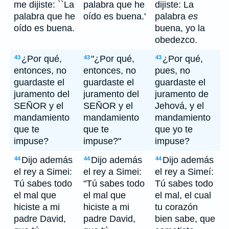
me dijiste: ``La
palabra que he
dijiste: La
palabra que he
oído es buena.'
palabra
es
oído es buena.
buena, yo la
obedezco.
¿Por qué,
"¿Por qué,
¿Por qué,
43
43
43
entonces, no
entonces, no
pues, no
guardaste el
guardaste el
guardaste el
juramento del
juramento del
juramento de
SEÑOR y el
SEÑOR y el
Jehová, y el
mandamiento
mandamiento
mandamiento
que te
que te
que yo te
impuse?
impuse?"
impuse?
Dijo además
Dijo además
Dijo además
44
44
44
el rey a Simei:
el rey a Simei:
el rey a Simeí:
Tú sabes todo
"Tú sabes todo
Tú sabes todo
el mal que
el mal que
el mal, el cual
hiciste a mi
hiciste a mi
tu corazón
padre David,
padre David,
bien sabe, que