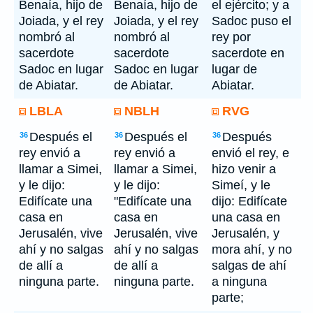
Benaía, hijo de
Benaía, hijo de
el ejército; y a
Joiada, y el rey
Joiada, y el rey
Sadoc puso el
nombró al
nombró al
rey por
sacerdote
sacerdote
sacerdote en
Sadoc en lugar
Sadoc en lugar
lugar de
de Abiatar.
de Abiatar.
Abiatar.
LBLA
NBLH
RVG
Después el
Después el
Después
36
36
36
rey envió a
rey envió a
envió el rey, e
llamar a Simei,
llamar a Simei,
hizo venir a
y le dijo:
y le dijo:
Simeí, y le
Edifícate una
"Edifícate una
dijo: Edifícate
casa en
casa en
una casa en
Jerusalén, vive
Jerusalén, vive
Jerusalén, y
ahí y no salgas
ahí y no salgas
mora ahí, y no
de allí a
de allí a
salgas de ahí
ninguna parte.
ninguna parte.
a ninguna
parte;