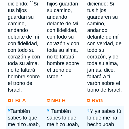
diciendo: ``Si
hijos guardan
diciendo: Si
tus hijos
su camino,
tus hijos
guardan su
andando
guardaren su
camino,
delante de Mí
camino,
andando
con fidelidad,
andando
delante de mí
con todo su
delante de mí
con fidelidad,
corazón y con
con verdad, de
con todo su
toda su alma,
todo su
corazón y con
no te faltará
corazón, y de
toda su alma,
hombre sobre
toda su alma,
no te faltará
el trono de
jamás, dice,
hombre sobre
Israel.'
faltará a ti
el trono de
varón sobre el
Israel.
trono de Israel.
LBLA
NBLH
RVG
También
"También
Y ya sabes tú
5
5
5
sabes lo que
sabes lo que
lo que me ha
me hizo Joab,
me hizo Joab,
hecho Joab