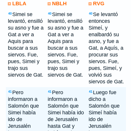
LBLA
NBLH
RVG
Simei se
Simei se
Se levantó
40
40
40
levantó, ensilló
levantó, ensilló
entonces
su asno y fue a
su asno y fue a
Simeí, y
Gat
a ver
a
Gat a ver a
enalbardó su
Aquis para
Aquis para
asno, y fue a
buscar a sus
buscar a sus
Gat, a Aquís, a
siervos. Fue,
siervos. Fue,
procurar sus
pues, Simei y
pues, Simei y
siervos. Fue,
trajo sus
trajo sus
pues, Simeí, y
siervos de Gat.
siervos de Gat.
volvió sus
siervos de Gat.
Pero
Pero
Luego fue
41
41
41
informaron a
informaron a
dicho a
Salomón que
Salomón que
Salomón que
Simei había
Simei había ido
Simeí había
ido de
de Jerusalén
ido de
Jerusalén
hasta Gat y
Jerusalén