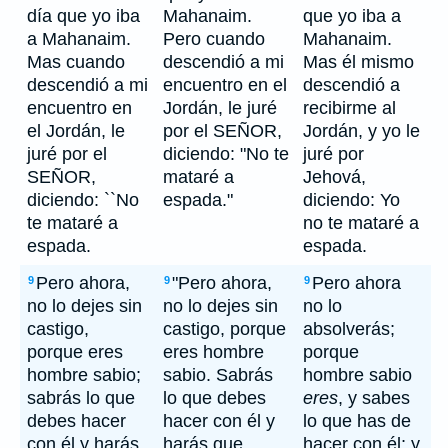
día que yo iba
Mahanaim.
que yo iba a
a Mahanaim.
Pero cuando
Mahanaim.
Mas cuando
descendió a mi
Mas él mismo
descendió a mi
encuentro en el
descendió a
encuentro en
Jordán, le juré
recibirme al
el Jordán, le
por el SEÑOR,
Jordán, y yo le
juré por el
diciendo: "No te
juré por
SEÑOR,
mataré a
Jehová,
diciendo: ``No
espada."
diciendo: Yo
te mataré a
no te mataré a
espada.
espada.
Pero ahora,
"Pero ahora,
Pero ahora
9
9
9
no lo dejes sin
no lo dejes sin
no lo
castigo,
castigo, porque
absolverás;
porque eres
eres hombre
porque
hombre sabio;
sabio. Sabrás
hombre sabio
sabrás lo que
lo que debes
eres
, y sabes
debes hacer
hacer con él y
lo que has de
con él y harás
harás que
hacer con él; y