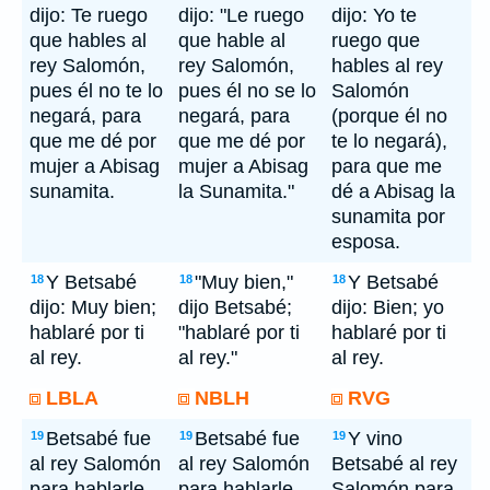
dijo: Te ruego
dijo: "Le ruego
dijo: Yo te
que hables al
que hable al
ruego que
rey Salomón,
rey Salomón,
hables al rey
pues él no te lo
pues él no se lo
Salomón
negará, para
negará, para
(porque él no
que me dé por
que me dé por
te lo negará),
mujer a Abisag
mujer a Abisag
para que me
sunamita.
la Sunamita."
dé a Abisag la
sunamita por
esposa.
Y Betsabé
"Muy bien,"
Y Betsabé
18
18
18
dijo: Muy bien;
dijo Betsabé;
dijo: Bien; yo
hablaré por ti
"hablaré por ti
hablaré por ti
al rey.
al rey."
al rey.
LBLA
NBLH
RVG
Betsabé fue
Betsabé fue
Y vino
19
19
19
al rey Salomón
al rey Salomón
Betsabé al rey
para hablarle
para hablarle
Salomón para