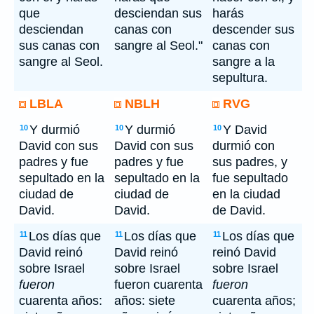
que
desciendan sus
harás
desciendan
canas con
descender sus
sus canas con
sangre al Seol."
canas con
sangre al Seol.
sangre a la
sepultura.
LBLA
NBLH
RVG
Y durmió
Y durmió
Y David
10
10
10
David con sus
David con sus
durmió con
padres y fue
padres y fue
sus padres, y
sepultado en la
sepultado en la
fue sepultado
ciudad de
ciudad de
en la ciudad
David.
David.
de David.
Los días que
Los días que
Los días que
11
11
11
David reinó
David reinó
reinó David
sobre Israel
sobre Israel
sobre Israel
fueron
fueron cuarenta
fueron
cuarenta años:
años: siete
cuarenta años;