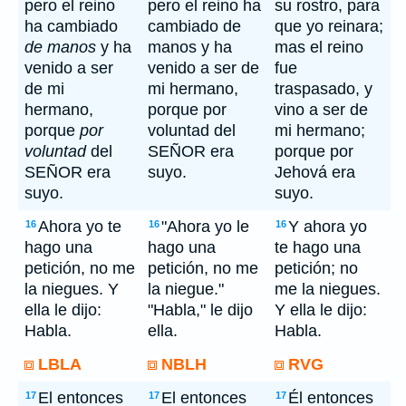
pero el reino
pero el reino ha
su rostro, para
ha cambiado
cambiado de
que yo reinara;
de manos
y ha
manos y ha
mas el reino
venido a ser
venido a ser de
fue
de mi
mi hermano,
traspasado, y
hermano,
porque por
vino a ser de
porque
por
voluntad del
mi hermano;
voluntad
del
SEÑOR era
porque por
SEÑOR era
suyo.
Jehová era
suyo.
suyo.
Ahora yo te
"Ahora yo le
Y ahora yo
16
16
16
hago una
hago una
te hago una
petición, no me
petición, no me
petición; no
la niegues. Y
la niegue."
me la niegues.
ella le dijo:
"Habla," le dijo
Y ella le dijo:
Habla.
ella.
Habla.
LBLA
NBLH
RVG
El entonces
El entonces
Él entonces
17
17
17