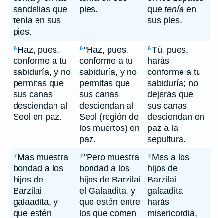
sandalias que
pies.
que
tenía
en
tenía en sus
sus pies.
pies.
Haz, pues,
"Haz, pues,
Tú, pues,
6
6
6
conforme a tu
conforme a tu
harás
sabiduría, y no
sabiduría, y no
conforme a tu
permitas que
permitas que
sabiduría; no
sus canas
sus canas
dejarás que
desciendan al
desciendan al
sus canas
Seol en paz.
Seol (región de
desciendan en
los muertos) en
paz a la
paz.
sepultura.
Mas muestra
"Pero muestra
Mas a los
7
7
7
bondad a los
bondad a los
hijos de
hijos de
hijos de Barzilai
Barzilai
Barzilai
el Galaadita, y
galaadita
galaadita, y
que estén entre
harás
que estén
los que comen
misericordia,