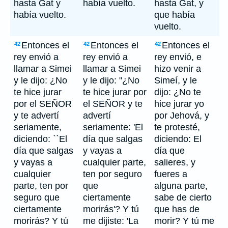
hasta Gat y
había vuelto.
hasta Gat, y
había vuelto.
que había
vuelto.
Entonces el
Entonces el
Entonces el
42
42
42
rey envió a
rey envió a
rey envió, e
llamar a Simei
llamar a Simei
hizo venir a
y le dijo: ¿No
y le dijo: "¿No
Simeí, y le
te hice jurar
te hice jurar por
dijo: ¿No te
por el SEÑOR
el SEÑOR y te
hice jurar yo
y te advertí
advertí
por Jehová, y
seriamente,
seriamente: 'El
te protesté,
diciendo: ``El
día que salgas
diciendo: El
día que salgas
y vayas a
día que
y vayas a
cualquier parte,
salieres, y
cualquier
ten por seguro
fueres a
parte, ten por
que
alguna parte,
seguro que
ciertamente
sabe de cierto
ciertamente
morirás'? Y tú
que has de
morirás? Y tú
me dijiste: 'La
morir? Y tú me