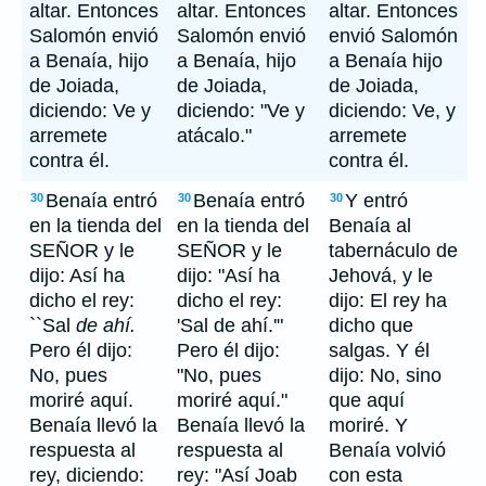
altar. Entonces
altar. Entonces
altar. Entonces
Salomón envió
Salomón envió
envió Salomón
a Benaía, hijo
a Benaía, hijo
a Benaía hijo
de Joiada,
de Joiada,
de Joiada,
diciendo: Ve y
diciendo: "Ve y
diciendo: Ve, y
arremete
atácalo."
arremete
contra él.
contra él.
Benaía entró
Benaía entró
Y entró
30
30
30
en la tienda del
en la tienda del
Benaía al
SEÑOR y le
SEÑOR y le
tabernáculo de
dijo: Así ha
dijo: "Así ha
Jehová, y le
dicho el rey:
dicho el rey:
dijo: El rey ha
``Sal
de ahí.
'Sal de ahí.'"
dicho que
Pero él dijo:
Pero él dijo:
salgas. Y él
No, pues
"No, pues
dijo: No, sino
moriré aquí.
moriré aquí."
que aquí
Benaía llevó la
Benaía llevó la
moriré. Y
respuesta al
respuesta al
Benaía volvió
rey, diciendo:
rey: "Así Joab
con esta