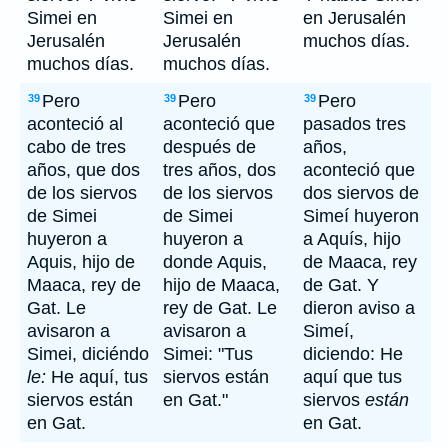
Simei en
Simei en
en Jerusalén
Jerusalén
Jerusalén
muchos días.
muchos días.
muchos días.
Pero
Pero
Pero
39
39
39
aconteció al
aconteció que
pasados tres
cabo de tres
después de
años,
años, que dos
tres años, dos
aconteció que
de los siervos
de los siervos
dos siervos de
de Simei
de Simei
Simeí huyeron
huyeron a
huyeron a
a Aquís, hijo
Aquis, hijo de
donde Aquis,
de Maaca, rey
Maaca, rey de
hijo de Maaca,
de Gat. Y
Gat. Le
rey de Gat. Le
dieron aviso a
avisaron a
avisaron a
Simeí,
Simei, diciéndo
Simei: "Tus
diciendo: He
le:
He aquí, tus
siervos están
aquí que tus
siervos están
en Gat."
siervos
están
en Gat.
en Gat.