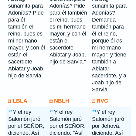
sunamita para
Adonías? Pide
sunamita para
Adonías? Pide
para él también
Adonías?
para él
el reino, pues
Demanda
también el
es mi hermano
también para
reino, pues es
mayor, y con él
él el reino,
mi hermano
están el
porque él
es
mayor, y con él
sacerdote
mi hermano
están el
Abiatar y Joab,
mayor; y tiene
sacerdote
hijo de Sarvia."
también a
Abiatar y Joab,
Abiatar
hijo de Sarvia.
sacerdote, y a
Joab hijo de
Sarvia.
LBLA
NBLH
RVG
Y el rey
Y el rey
Y el rey
23
23
23
Salomón juró
Salomón juró
Salomón juró
por el SEÑOR,
por el SEÑOR,
por Jehová,
diciendo: Así
diciendo: "Así
diciendo: Así