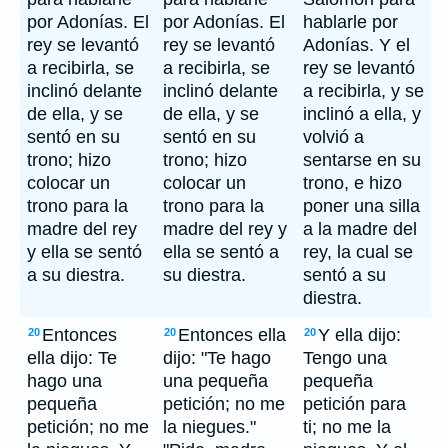
por Adonías. El
por Adonías. El
hablarle por
rey se levantó
rey se levantó
Adonías. Y el
a recibirla, se
a recibirla, se
rey se levantó
inclinó delante
inclinó delante
a recibirla, y se
de ella, y se
de ella, y se
inclinó a ella, y
sentó en su
sentó en su
volvió a
trono; hizo
trono; hizo
sentarse en su
colocar un
colocar un
trono, e hizo
trono para la
trono para la
poner una silla
madre del rey
madre del rey y
a la madre del
y ella se sentó
ella se sentó a
rey, la cual se
a su diestra.
su diestra.
sentó a su
diestra.
Entonces
Entonces ella
Y ella dijo:
20
20
20
ella dijo: Te
dijo: "Te hago
Tengo una
hago una
una pequeña
pequeña
pequeña
petición; no me
petición para
petición; no me
la niegues."
ti; no me la