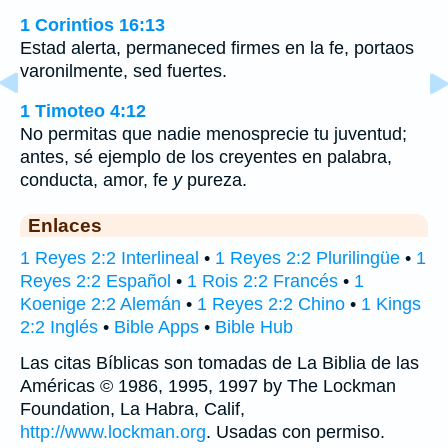
1 Corintios 16:13
Estad alerta, permaneced firmes en la fe, portaos
varonilmente, sed fuertes.
1 Timoteo 4:12
No permitas que nadie menosprecie tu juventud;
antes, sé ejemplo de los creyentes en palabra,
conducta, amor, fe
y
pureza.
Enlaces
1 Reyes 2:2 Interlineal
•
1 Reyes 2:2 Plurilingüe
•
1
Reyes 2:2 Español
•
1 Rois 2:2 Francés
•
1
Koenige 2:2 Alemán
•
1 Reyes 2:2 Chino
•
1 Kings
2:2 Inglés
•
Bible Apps
•
Bible Hub
Las citas Bíblicas son tomadas de La Biblia de las
Américas © 1986, 1995, 1997 by The Lockman
Foundation, La Habra, Calif,
http://www.lockman.org
. Usadas con permiso.