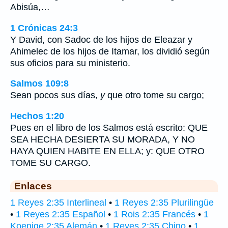
Abisúa,…
1 Crónicas 24:3
Y David, con Sadoc de los hijos de Eleazar y
Ahimelec de los hijos de Itamar, los dividió según
sus oficios para su ministerio.
Salmos 109:8
Sean pocos sus días,
y
que otro tome su cargo;
Hechos 1:20
Pues en el libro de los Salmos está escrito: QUE
SEA HECHA DESIERTA SU MORADA, Y NO
HAYA QUIEN HABITE EN ELLA; y: QUE OTRO
TOME SU CARGO.
Enlaces
1 Reyes 2:35 Interlineal
•
1 Reyes 2:35 Plurilingüe
•
1 Reyes 2:35 Español
•
1 Rois 2:35 Francés
•
1
Koenige 2:35 Alemán
•
1 Reyes 2:35 Chino
•
1