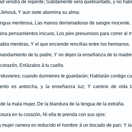
ad vendrá de repente; Súbitamente será quebrantado, y no hab
 Jehová, Y aun siete abomina su alma:
 lengua mentirosa, Las manos derramadoras de sangre inocente,
na pensamientos inicuos, Los pies presurosos para correr al m
habla mentiras, Y el que enciende rencillas entre los hermanos.
 mandamiento de tu padre, Y no dejes la enseñanza de tu madre
corazón, Enlázalos á tu cuello.
nduvieres; cuando durmieres te guardarán; Hablarán contigo c
nto es antorcha, y la enseñanza luz; Y camino de vida l
de la mala mujer, De la blandura de la lengua de la extraña.
sura en tu corazón, Ni ella te prenda con sus ojos:
 mujer ramera es reducido el hombre á un bocado de pan; Y la