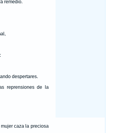
rá remedio.
al,
:
uando despertares.
as reprensiones de la
 mujer caza la preciosa