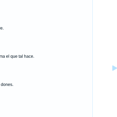
e.
ma el que tal hace.
 dones.