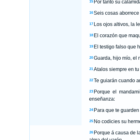
Por tanto su calamid
15
Seis cosas aborrece
16
Los ojos altivos, la
17
El corazón que maqui
18
El testigo falso que 
19
Guarda, hijo mío, el
20
Atalos siempre en tu 
21
Te guiarán cuando a
22
Porque el mandamie
23
enseñanza:
Para que te guarden 
24
No codicies su hermo
25
Porque á causa de la
26
alma del varón.