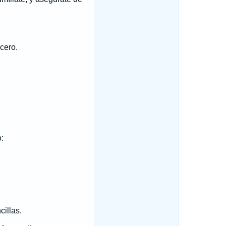
cero.
:
illas.