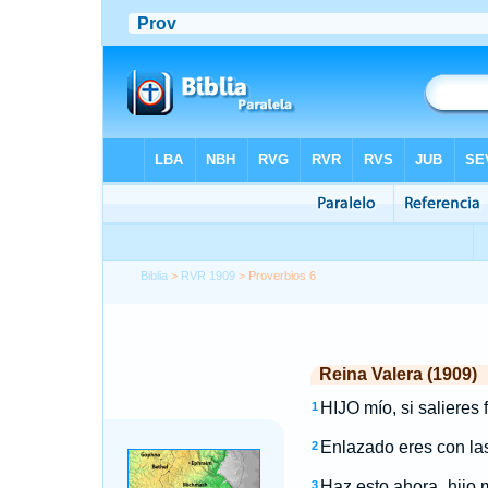
Biblia
>
RVR 1909
> Proverbios 6
Reina Valera (1909)
HIJO mío, si salieres 
1
Enlazado eres con las
2
Haz esto ahora, hijo 
3