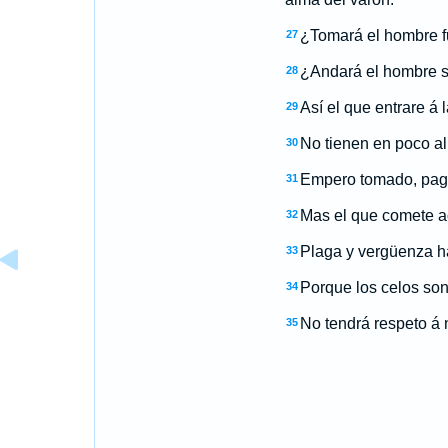
¿Tomará el hombre f
27
¿Andará el hombre s
28
Así el que entrare á 
29
No tienen en poco al
30
Empero tomado, paga 
31
Mas el que comete ad
32
Plaga y vergüenza ha
33
Porque los celos son
34
No tendrá respeto á 
35