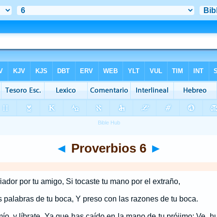
◄
Proverbios 6
►
fiador por tu amigo, Si tocaste tu mano por el extraño,
 palabras de tu boca, Y preso con las razones de tu boca.
mío, y líbrate, Ya que has caído en la mano de tu prójimo: Ve, h