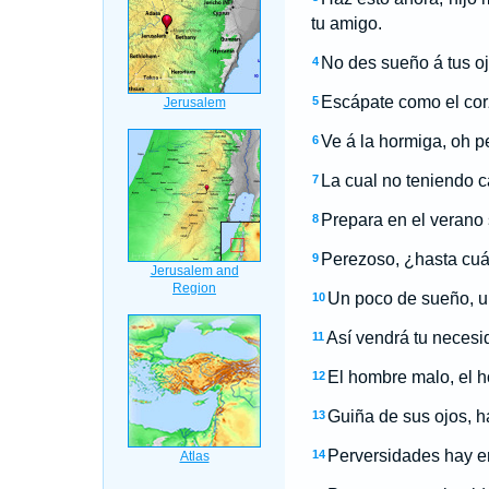
tu amigo.
No des sueño á tus oj
4
Escápate como el cor
5
Ve á la hormiga, oh p
6
La cual no teniendo c
7
Prepara en el verano 
8
Perezoso, ¿hasta cuá
9
Un poco de sueño, un
10
Así vendrá tu neces
11
El hombre malo, el 
12
Guiña de sus ojos, h
13
Perversidades hay e
14