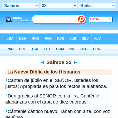
Biblia
>
NBLH
> Salmos 33
◄
Salmos 33
►
La Nueva Biblia de los Hispanos
Canten de júbilo en el SEÑOR, ustedes los
1
justos; Apropiada es para los rectos la alabanza.
Den gracias al SEÑOR con la lira; Canténle
2
alabanzas con el arpa de diez cuerdas.
Cántenle cántico nuevo; Tañan con arte, con voz
3
de júbilo.