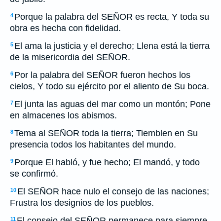
Porque la palabra del SEÑOR es recta, Y toda su
4
obra es hecha con fidelidad.
El ama la justicia y el derecho; Llena está la tierra
5
de la misericordia del SEÑOR.
Por la palabra del SEÑOR fueron hechos los
6
cielos, Y todo su ejército por el aliento de Su boca.
El junta las aguas del mar como un montón; Pone
7
en almacenes los abismos.
Tema al SEÑOR toda la tierra; Tiemblen en Su
8
presencia todos los habitantes del mundo.
Porque El habló, y fue hecho; El mandó, y todo
9
se confirmó.
El SEÑOR hace nulo el consejo de las naciones;
10
Frustra los designios de los pueblos.
El consejo del SEÑOR permanece para siempre,
11