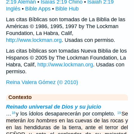
2:19 Alemán
•
Isaías 2:19 Chino
•
Isaiah 2:19
Inglés
•
Bible Apps
•
Bible Hub
Las citas Bíblicas son tomadas de La Biblia de las
Américas © 1986, 1995, 1997 by The Lockman
Foundation, La Habra, Calif,
http://www.lockman.org
. Usadas con permiso.
Las citas bíblicas son tomadas Nueva Biblia de los
Hispanos © 2005 by The Lockman Foundation, La
Habra, Calif,
http://www.lockman.org
. Usadas con
permiso.
Reina Valera Gómez (© 2010)
Contexto
Reinado universal de Dios y su juicio
…
y los ídolos desaparecerán por completo.
Se
18
19
meterán
los hombres
en las cuevas de las rocas y
en las hendiduras de la tierra, ante el terror del