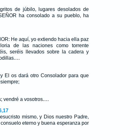
ritos de júbilo, lugares desolados de
 SEÑOR ha consolado a su pueblo, ha
OR: He aquí, yo extiendo hacia ella paz
loria de las naciones como torrente
is, seréis llevados sobre la cadera y
odillas.…
 y El os dará otro Consolador para que
 siempre;
s; vendré a vosotros.…
6,17
esucristo mismo, y Dios nuestro Padre,
 consuelo eterno y buena esperanza por