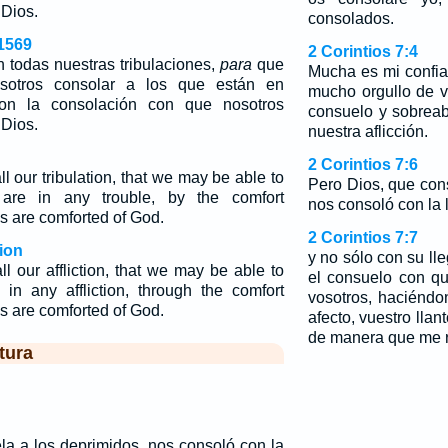
Dios.
consolados.
1569
2 Corintios 7:4
 todas nuestras tribulaciones,
para
que
Mucha es mi confia
otros consolar a los que están en
mucho orgullo de v
con la consolación con que nosotros
consuelo y sobrea
Dios.
nuestra aflicción.
2 Corintios 7:6
l our tribulation, that we may be able to
Pero Dios, que con
are in any trouble, by the comfort
nos consoló con la 
 are comforted of God.
2 Corintios 7:7
ion
y no sólo con su ll
l our affliction, that we may be able to
el consuelo con q
 in any affliction, through the comfort
vosotros, haciéndo
 are comforted of God.
afecto, vuestro llan
de manera que me r
tura
la a los deprimidos, nos consoló con la