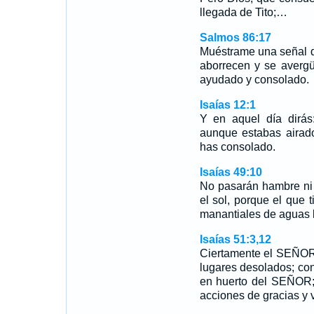
llegada de Tito;…
Salmos 86:17
Muéstrame una señal 
aborrecen y se averg
ayudado y consolado.
Isaías 12:1
Y en aquel día dirá
aunque estabas airad
has consolado.
Isaías 49:10
No pasarán hambre ni s
el sol, porque el que 
manantiales de aguas l
Isaías 51:3,12
Ciertamente el SEÑOR 
lugares desolados; con
en huerto del SEÑOR; 
acciones de gracias y