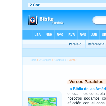
Biblia
>
2 Corintios
>
Capítulo 1
> Verso 4
Versos Paralelos
La Biblia de las Amér
el cual nos consuela 
nosotros podamos co
aflicción con el con