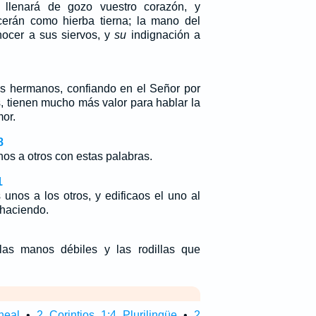
 llenará de gozo vuestro corazón, y
cerán como hierba tierna; la mano del
cer a sus siervos, y
su
indignación a
os hermanos, confiando en el Señor por
, tienen mucho más valor para hablar la
mor.
8
nos a otros con estas palabras.
1
 unos a los otros, y edificaos el uno al
s haciendo.
 las manos débiles y las rodillas que
neal
•
2 Corintios 1:4 Plurilingüe
•
2