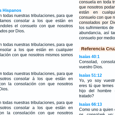
consuela en toda tr
que nosotros poda
os Hispanos
están en cualqui
n todas nuestras tribulaciones, para que
consuelo con que 
damos consolar a los que están en
consolados por Di
dándoles el consuelo con que nosotros
los sufrimientos de
dos por Dios.
abundancia, así t
consuelo por medio
n todas nuestras tribulaciones, para que
Referencia Cru
nsolar a los que están en cualquier
olación con que nosotros mismos somos
Isaías 40:1
Consolad, consol
vuestro Dios.
n todas nuestras tribulaciones, para que
Isaías 51:12
otros consolar á los que están en
Yo, yo soy vuestr
 con la consolación con que nosotros
eres tú que temes 
Dios.
hijo del hombre
tratado?
 todas nuestras tribulaciones,
para
que
Isaías 66:13
otros consolar a los que están en
Como uno a quien 
con la consolación con que nosotros
os consolaré yo;