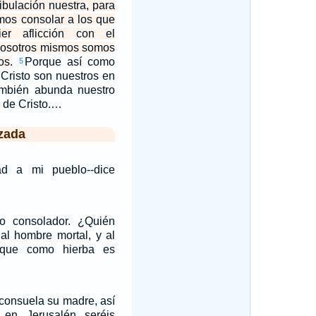
ibulación nuestra, para
mos consolar a los que
er aflicción con el
nosotros mismos somos
os.
Porque así como
5
 Cristo son nuestros en
ambién abunda nuestro
 de Cristo.…
zada
ad a mi pueblo--dice
o consolador. ¿Quién
al hombre mortal, y al
 que como hierba es
consuela su madre, así
 en Jerusalén seréis