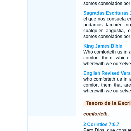
somos consolados por 
Sagradas Escrituras 
el que nos consuela en
podamos también nos
cualquier angustia, 
somos consolados por 
King James Bible
Who comforteth us in al
comfort them which 
wherewith we ourselves
English Revised Vers
who comforteth us in al
comfort them that are
wherewith we ourselves
Tesoro de la Escri
comforteth.
2 Corintios 7:6,7
Pero Dios, que consue