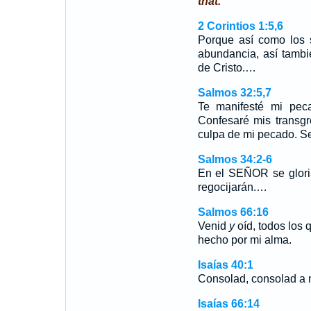
that.
2 Corintios 1:5,6
Porque así como los s
abundancia, así tamb
de Cristo.…
Salmos 32:5,7
Te manifesté mi peca
Confesaré mis transg
culpa de mi pecado. 
Salmos 34:2-6
En el SEÑOR se gloria
regocijarán.…
Salmos 66:16
Venid
y
oíd, todos los 
hecho por mi alma.
Isaías 40:1
Consolad, consolad a m
Isaías 66:14