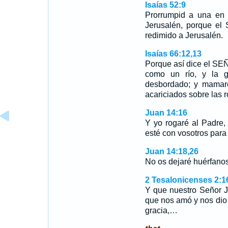
Isaías 52:9
Prorrumpid a una en g
Jerusalén, porque el
redimido a Jerusalén.
Isaías 66:12,13
Porque así dice el SEÑ
como un río, y la g
desbordado; y mamaré
acariciados sobre las r
Juan 14:16
Y yo rogaré al Padre,
esté con vosotros para
Juan 14:18,26
No os dejaré huérfano
2 Tesalonicenses 2:1
Y que nuestro Señor J
que nos amó y nos dio
gracia,…