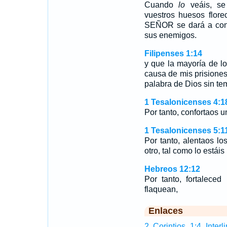
Cuando
lo
veáis, se
vuestros huesos flore
SEÑOR se dará a cono
sus enemigos.
Filipenses 1:14
y que la mayoría de l
causa de mis prisiones
palabra de Dios sin te
1 Tesalonicenses 4:1
Por tanto, confortaos u
1 Tesalonicenses 5:1
Por tanto, alentaos los
otro, tal como lo estái
Hebreos 12:12
Por tanto, fortaleced
flaquean,
Enlaces
2 Corintios 1:4 Interli