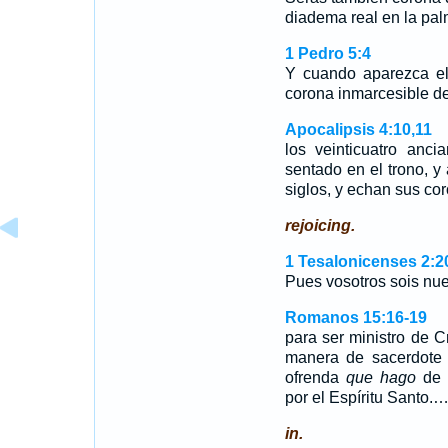
diadema real en la pal
1 Pedro 5:4
Y cuando aparezca el 
corona inmarcesible de
Apocalipsis 4:10,11
los veinticuatro anc
sentado en el trono, y 
siglos, y echan sus co
rejoicing.
1 Tesalonicenses 2:2
Pues vosotros sois nues
Romanos 15:16-19
para ser ministro de Cr
manera de sacerdote 
ofrenda
que hago
de l
por el Espíritu Santo.
in.