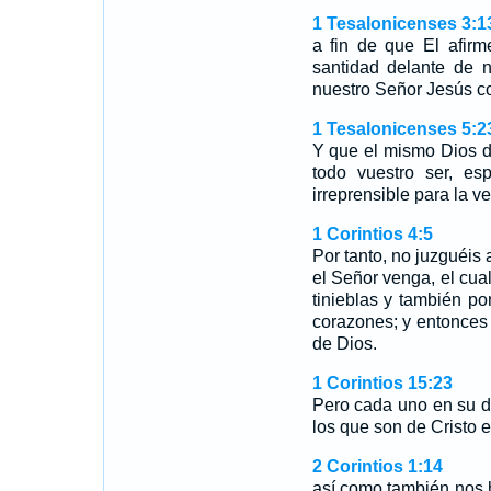
1 Tesalonicenses 3:1
a fin de que El afirm
santidad delante de 
nuestro Señor Jesús co
1 Tesalonicenses 5:2
Y que el mismo Dios d
todo vuestro ser, es
irreprensible para la v
1 Corintios 4:5
Por tanto, no juzguéis
el Señor venga, el cual
tinieblas y también po
corazones; y entonces
de Dios.
1 Corintios 15:23
Pero cada uno en su de
los que son de Cristo 
2 Corintios 1:14
así como también nos 