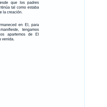
esde que los padres
ntinúa tal como estaba
e la creación.
ermaneced en El, para
anifieste, tengamos
nos apartemos de El
 venida.