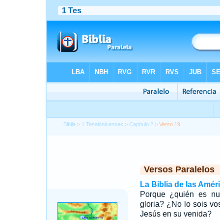
Biblia
>
1 Tesalonicenses
>
Capítulo 2
> Verso 19
Versos Paralelos
La Biblia de las Amér
Porque ¿quién es nu
gloria? ¿No lo sois vo
Jesús en su venida?