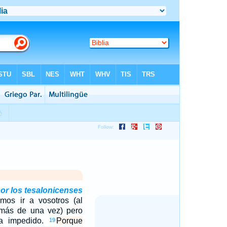
or los tesalonicenses
mos ir a vosotros (al
más de una vez) pero
ha impedido.
Porque
19