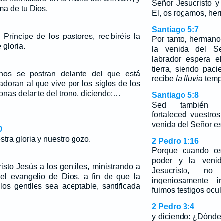
Señor Jesucristo y
ma de tu Dios.
El, os rogamos, he
Santiago 5:7
Príncipe de los pastores, recibiréis la
Por tanto, hermano
 gloria.
la venida del S
labrador espera e
tierra, siendo pac
ianos se postran delante del que está
recibe
la lluvia
temp
adoran al que vive por los siglos de los
ronas delante del trono, diciendo:…
Santiago 5:8
Sed también vo
fortaleced vuestro
venida del Señor es
0
tra gloria y nuestro gozo.
2 Pedro 1:16
Porque cuando os
poder y la veni
isto Jesús a los gentiles, ministrando a
Jesucristo, no
el evangelio de Dios, a fin de que la
ingeniosamente i
os gentiles sea aceptable, santificada
fuimos testigos ocu
…
2 Pedro 3:4
y diciendo: ¿Dónde