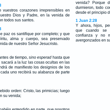
venida? Porque d
3
durmieron, todo co
e vuestros corazones irreprensibles en
desde el principio d
nuestro Dios y Padre, en la venida de
n todos sus santos.
1 Juan 2:28
Y ahora, hijos, p
3
que cuando se m
e paz os santifique por completo; y que
confianza y no 
píritu, alma y cuerpo, sea preservado
avergonzados en su
enida de nuestro Señor Jesucristo.
 antes de tiempo,
sino esperad
hasta que
 sacará a la luz las cosas ocultas en las
ndrá de manifiesto los designios de los
 cada uno recibirá su alabanza de parte
bido orden: Cristo, las primicias; luego
en su venida;
habéis entendido en parte, que nosotros