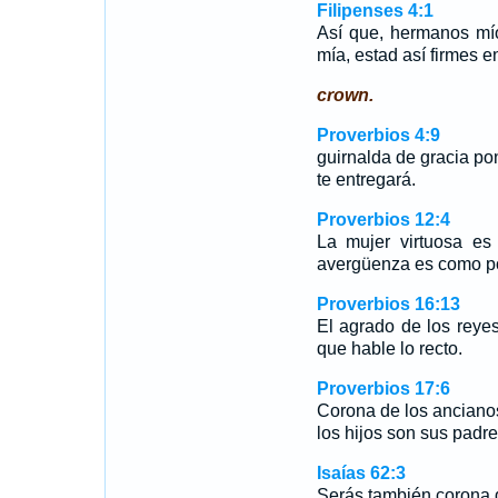
Filipenses 4:1
Así que, hermanos mí
mía, estad así firmes 
crown.
Proverbios 4:9
guirnalda de gracia p
te entregará.
Proverbios 12:4
La mujer virtuosa e
avergüenza es como p
Proverbios 16:13
El agrado de los reyes
que hable lo recto.
Proverbios 17:6
Corona de los ancianos 
los hijos son sus padre
Isaías 62:3
Serás también corona