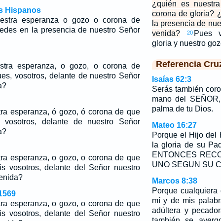
¿quién es nuestr
os Hispanos
corona de gloria? 
estra esperanza o gozo o corona de
la presencia de nu
tedes en la presencia de nuestro Señor
venida?
Pues v
20
gloria y nuestro goz
Referencia Cru
stra esperanza, o gozo, o corona de
ues, vosotros, delante de nuestro Señor
Isaías 62:3
a?
Serás también cor
mano del SEÑOR, 
palma de tu Dios.
ra esperanza, ó gozo, ó corona de que
 vosotros, delante de nuestro Señor
Mateo 16:27
a?
Porque el Hijo del
la gloria de su Pa
ENTONCES REC
ra esperanza, o gozo, o corona de que
UNO SEGUN SU 
s vosotros, delante del Señor nuestro
venida?
Marcos 8:38
Porque cualquiera
1569
mí y de mis palab
ra esperanza, o gozo, o corona de que
adúltera y pecado
s vosotros, delante del Señor nuestro
también se averg