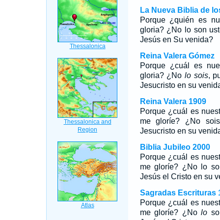
La Nueva Biblia de l
Porque ¿quién es nu
gloria? ¿No lo son us
Jesús en Su venida?
Reina Valera Gómez
Porque ¿cuál es nue
gloria? ¿No
lo sois
, p
Jesucristo en su venid
Reina Valera 1909
Porque ¿cuál es nuest
me gloríe? ¿No sois
Jesucristo en su venid
Biblia Jubileo 2000
Porque ¿cuál es nuest
me gloríe? ¿No
lo
soi
Jesús
el
Cristo en su 
Sagradas Escrituras 
Porque ¿cuál es nuest
me gloríe? ¿No
lo
soi