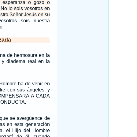
a esperanza o gozo o
¿No lo sois vosotros en
estro Señor Jesús en su
osotros sois nuestra
o.
zada
ona de hermosura en la
y diadema real en la
 Hombre ha de venir en
dre con sus ángeles, y
OMPENSARA A CADA
CONDUCTA.
 que se avergüence de
ras en esta generación
ra, el Hijo del Hombre
onzará de él, cuando