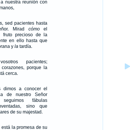
 a nuestra reunión con
rmanos,
s, sed pacientes hasta
eñor. Mirad
cómo
el
l fruto precioso de la
iente en ello hasta que
rana y
la
tardía.
sotros pacientes;
s corazones, porque la
tá cerca.
 dimos a conocer el
da de nuestro Señor
 seguimos fábulas
nventadas, sino que
lares de su majestad.
 está la promesa de su