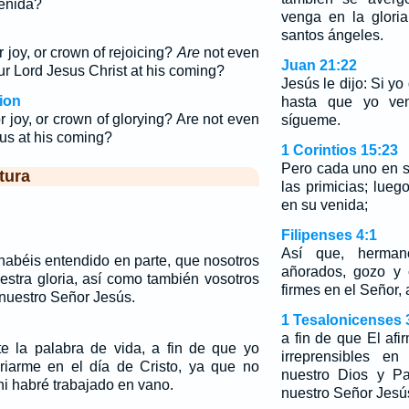
venida?
venga en la glori
santos ángeles.
 joy, or crown of rejoicing?
Are
not even
Juan 21:22
ur Lord Jesus Christ at his coming?
Jesús le dijo: Si y
ion
hasta que yo ven
r joy, or crown of glorying? Are not even
sígueme.
sus at his coming?
1 Corintios 15:23
Pero cada uno en s
tura
las primicias; lueg
en su venida;
Filipenses 4:1
Así que, herma
habéis entendido en parte, que nosotros
añorados, gozo y 
estra gloria, así como también vosotros
firmes en el Señor,
 nuestro Señor Jesús.
1 Tesalonicenses 
a fin de que El af
e la palabra de vida, a fin de que yo
irreprensibles en
riarme en el día de Cristo, ya que no
nuestro Dios y Pa
ni habré trabajado en vano.
nuestro Señor Jesú