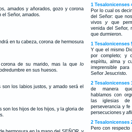
1 Tesalonicenses 
os, amados y añorados, gozo y corona
Por lo cual os deci
en el Señor, amados.
del Señor: que no
vivos
y
que perm
venida del Señor,
que durmieron.
ondrá en tu cabeza, corona de hermosura
1 Tesalonicenses 
Y que el mismo Dio
por completo; y q
espíritu, alma y 
s corona de su marido, mas la que
lo
irreprensible par
odredumbre en sus huesos.
Señor Jesucristo.
2 Tesalonicenses 
 son los labios justos, y amado será el
de manera que
hablamos con orgu
las iglesias de
perseverancia y fe
son los hijos de los hijos, y la gloria de
persecuciones y afl
s.
2 Tesalonicenses 
Pero con respecto 
 de hermosura en la mano del SEÑOR, y