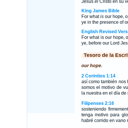
Jesús
el
Cristo en su 
King James Bible
For what
is
our hope, or
ye in the presence of o
English Revised Vers
For what is our hope, o
ye, before our Lord Je
Tesoro de la Escri
our hope.
2 Corintios 1:14
así como también nos 
somos el motivo de vu
la nuestra en el día de
Filipenses 2:16
sosteniendo firmement
tenga motivo para glo
habré corrido en vano 