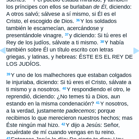
los príncipes con ellos se burlaban
de Él
, diciendo:
A otros salvó; sálvese a sí mismo, si Él es el
Cristo, el escogido de Dios.
Y los soldados
36
también le escarnecían, acercándose y
presentándole vinagre,
y diciendo: Si tú eres el
37
Rey de los judíos, sálvate a ti mismo.
Y había
38
también sobre Él un título escrito con letras
griegas, y latinas, y hebreas: ÉSTE ES EL REY DE
LOS JUDÍOS.
Y uno de los malhechores que estaban colgados
39
le injuriaba, diciendo: Si tú eres el Cristo, sálvate a
ti mismo y a nosotros.
Y respondiendo el otro, le
40
reprendió, diciendo: ¿No temes tú a Dios, aun
estando en la misma condenación?
Y nosotros,
41
a la verdad, justamente
padecemos
; porque
recibimos lo que merecieron nuestros hechos; mas
Éste ningún mal hizo.
Y dijo a Jesús: Señor,
42
acuérdate de mí cuando vengas en tu reino.
43