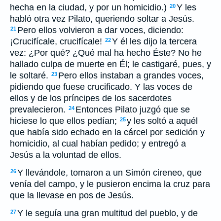
hecha en la ciudad, y por un homicidio.)
Y les
20
habló otra vez Pilato, queriendo soltar a Jesús.
Pero ellos volvieron a dar voces, diciendo:
21
¡Crucifícale, crucifícale!
Y él les dijo la tercera
22
vez: ¿Por qué? ¿Qué mal ha hecho Éste? No he
hallado culpa de muerte en Él; le castigaré, pues, y
le soltaré.
Pero ellos instaban a grandes voces,
23
pidiendo que fuese crucificado. Y las voces de
ellos y de los príncipes de los sacerdotes
prevalecieron.
Entonces Pilato juzgó que se
24
hiciese lo que ellos pedían;
y les soltó a aquél
25
que había sido echado en la cárcel por sedición y
homicidio, al cual habían pedido; y entregó a
Jesús a la voluntad de ellos.
Y llevándole, tomaron a un Simón cireneo, que
26
venía del campo, y le pusieron encima la cruz para
que la llevase en pos de Jesús.
Y le seguía una gran multitud del pueblo, y de
27