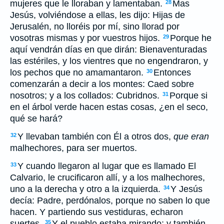
mujeres que le lloraban y lamentaban.
Mas
28
Jesús, volviéndose a ellas, les dijo: Hijas de
Jerusalén, no lloréis por mí, sino llorad por
vosotras mismas y por vuestros hijos.
Porque he
29
aquí vendrán días en que dirán: Bienaventuradas
las estériles, y los vientres que no engendraron, y
los pechos que no amamantaron.
Entonces
30
comenzarán a decir a los montes: Caed sobre
nosotros; y a los collados: Cubridnos.
Porque si
31
en el árbol verde hacen estas cosas, ¿en el seco,
qué se hará?
Y llevaban también con Él a otros dos,
que eran
32
malhechores, para ser muertos.
Y cuando llegaron al lugar que es llamado El
33
Calvario, le crucificaron allí, y a los malhechores,
uno a la derecha y otro a la izquierda.
Y Jesús
34
decía: Padre, perdónalos, porque no saben lo que
hacen. Y partiendo sus vestiduras, echaron
suertes.
Y el pueblo estaba mirando; y también
35