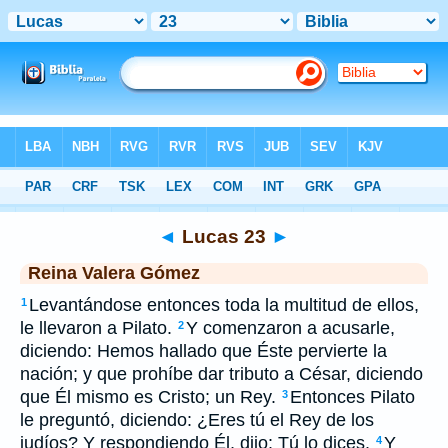
Biblia
>
RVG
> Lucas 23
◄
Lucas 23
►
Reina Valera Gómez
Levantándose entonces toda la multitud de ellos,
1
le llevaron a Pilato.
Y comenzaron a acusarle,
2
diciendo: Hemos hallado que Éste pervierte la
nación; y que prohíbe dar tributo a César, diciendo
que Él mismo es Cristo; un Rey.
Entonces Pilato
3
le preguntó, diciendo: ¿Eres tú el Rey de los
judíos? Y respondiendo Él, dijo: Tú lo dices.
Y
4