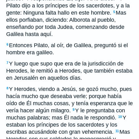
Pilato dijo a los príncipes de los sacerdotes, y a la
gente: Ninguna falta hallo en este hombre.
Mas
5
ellos porfiaban, diciendo: Alborota al pueblo,
enseñando por toda Judea, comenzando desde
Galilea hasta aquí.
Entonces Pilato, al oír, de Galilea, preguntó si el
6
hombre era galileo.
Y luego que supo que era de la jurisdicción de
7
Herodes, le remitió a Herodes, que también estaba
en Jerusalén en aquellos días.
Y Herodes, viendo a Jesús, se gozó mucho, pues
8
hacía mucho que deseaba verle; porque había
oído de Él muchas cosas, y tenía esperanza que le
vería hacer algún milagro.
Y le preguntaba con
9
muchas palabras; mas Él nada le respondió.
Y
10
estaban los príncipes de los sacerdotes y los
escribas acusándole con gran vehemencia.
Mas
11