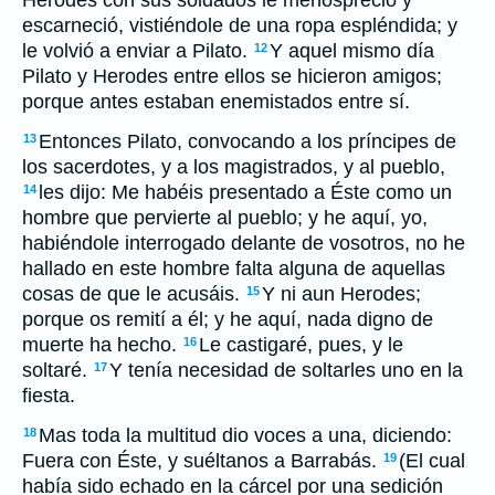
Herodes con sus soldados le menospreció y
escarneció, vistiéndole de una ropa espléndida; y
le volvió a enviar a Pilato.
Y aquel mismo día
12
Pilato y Herodes entre ellos se hicieron amigos;
porque antes estaban enemistados entre sí.
Entonces Pilato, convocando a los príncipes de
13
los sacerdotes, y a los magistrados, y al pueblo,
les dijo: Me habéis presentado a Éste como un
14
hombre que pervierte al pueblo; y he aquí, yo,
habiéndole interrogado delante de vosotros, no he
hallado en este hombre falta alguna de aquellas
cosas de que le acusáis.
Y ni aun Herodes;
15
porque os remití a él; y he aquí, nada digno de
muerte ha hecho.
Le castigaré, pues, y le
16
soltaré.
Y tenía necesidad de soltarles uno en la
17
fiesta.
Mas toda la multitud dio voces a una, diciendo:
18
Fuera con Éste, y suéltanos a Barrabás.
(El cual
19
había sido echado en la cárcel por una sedición