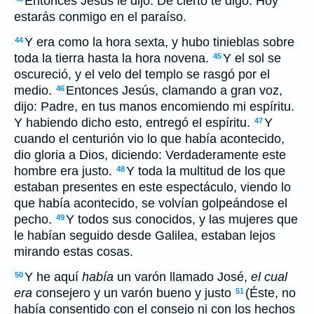
Entonces Jesús le dijo: De cierto te digo: Hoy
estarás conmigo en el paraíso.
Y era como la hora sexta, y hubo tinieblas sobre
44
toda la tierra hasta la hora novena.
Y el sol se
45
oscureció, y el velo del templo se rasgó por el
medio.
Entonces Jesús, clamando a gran voz,
46
dijo: Padre, en tus manos encomiendo mi espíritu.
Y habiendo dicho esto, entregó el espíritu.
Y
47
cuando el centurión vio lo que había acontecido,
dio gloria a Dios, diciendo: Verdaderamente este
hombre era justo.
Y toda la multitud de los que
48
estaban presentes en este espectáculo, viendo lo
que había acontecido, se volvían golpeándose el
pecho.
Y todos sus conocidos, y las mujeres que
49
le habían seguido desde Galilea, estaban lejos
mirando estas cosas.
Y he aquí
había
un varón llamado José,
el cual
50
era
consejero y un varón bueno y justo
(Éste, no
51
había consentido con el consejo ni con los hechos