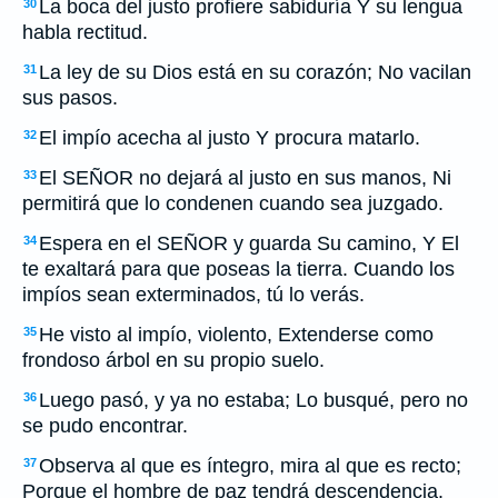
La boca del justo profiere sabiduría Y su lengua
30
habla rectitud.
La ley de su Dios está en su corazón; No vacilan
31
sus pasos.
El impío acecha al justo Y procura matarlo.
32
El SEÑOR no dejará al justo en sus manos, Ni
33
permitirá que lo condenen cuando sea juzgado.
Espera en el SEÑOR y guarda Su camino, Y El
34
te exaltará para que poseas la tierra. Cuando los
impíos sean exterminados, tú lo verás.
He visto al impío, violento, Extenderse como
35
frondoso árbol en su propio suelo.
Luego pasó, y ya no estaba; Lo busqué, pero no
36
se pudo encontrar.
Observa al que es íntegro, mira al que es recto;
37
Porque el hombre de paz tendrá descendencia.