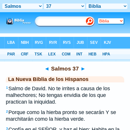
Biblia
>
NBLH
> Salmos 37
◄
Salmos 37
►
La Nueva Biblia de los Hispanos
Salmo de David. No te irrites a causa de los
1
malhechores; No tengas envidia de los que
practican la iniquidad.
Porque como la hierba pronto se secarán Y se
2
marchitarán como la hierba verde.
Confía en el SEÑOR, y haz el bien; Habita en la
3