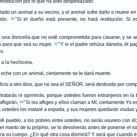
estitución por lo que ha sido despedazado.
stado un animal a su vecino, y el animal sufre daño o muere e
ión.
"Si el dueño está presente, no hará restitución. Si e
15
a una doncella que no esté comprometida para casarse, y se ac
a para que sea su mujer.
"Y si el padre rehúsa dársela, él pa
17
s.
 a la hechicera.
 eche con un animal, ciertamente se le dará muerte.
ficio a otro dios, que no sea el SEÑOR, será destruido por comp
tratarás ni oprimirás, porque ustedes fueron extranjeros en la t
fligirán.
"Si los afliges y ellos claman a Mí, ciertamente Yo 
23
a ustedes los mataré a espada, y sus mujeres quedarán viudas y
Mi pueblo, a los pobres entre ustedes, no serás usurero con él;
el manto de tu prójimo, se lo devolverás antes de ponerse el so
para su cuerpo. ¿En qué otra cosa dormirá? Y será que cuando él 