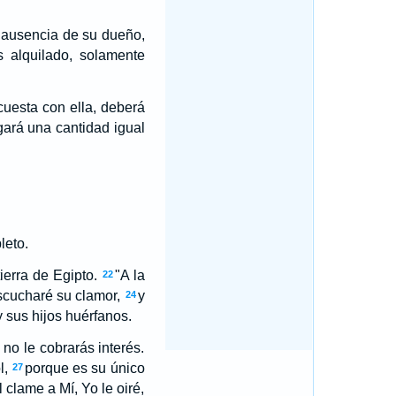
n ausencia de su dueño,
s alquilado, solamente
uesta con ella, deberá
gará una cantidad igual
leto.
ierra de Egipto.
"A la
22
escucharé su clamor,
y
24
 sus hijos huérfanos.
 no le cobrarás interés.
l,
porque es su único
27
clame a Mí, Yo le oiré,