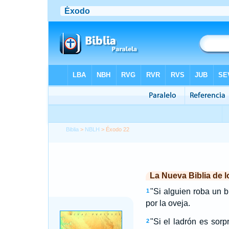
Biblia
>
NBLH
> Éxodo 22
La Nueva Biblia de 
"Si alguien roba un 
1
por la oveja.
"Si el ladrón es sor
2