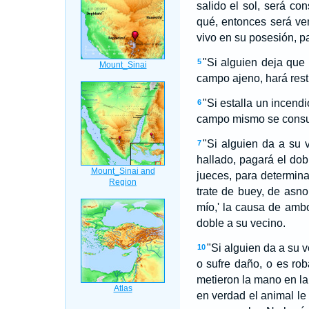
salido el sol, será co
qué, entonces será ven
vivo en su posesión, p
"Si alguien deja que
5
campo ajeno, hará rest
"Si estalla un incend
6
campo mismo se consuma
"Si alguien da a su 
7
hallado, pagará el dob
jueces, para determina
trate de buey, de asno
mío,' la causa de ambo
doble a su vecino.
"Si alguien da a su 
10
o sufre daño, o es rob
metieron la mano en la 
en verdad el animal le