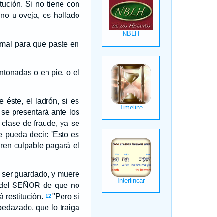
tución. Si no tiene con
sno u oveja, es hallado
imal para que paste en
ntonadas o en pie, o el
 éste, el ladrón, si es
 se presentará ante los
 clase de fraude, ya se
e pueda decir: 'Esto es
aren culpable pagará el
a ser guardado, y muere
e del SEÑOR de que no
 restitución.
"Pero si
12
pedazado, que lo traiga