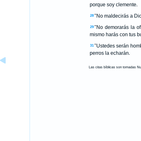
porque soy clemente.
"No maldecirás a Dios
28
"No demorarás la of
29
mismo harás con tus bu
"Ustedes serán homb
31
perros la echarán.
Las citas bíblicas son tomadas N