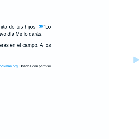
to de tus hijos.
"Lo
30
avo día Me lo darás.
ras en el campo. A los
lockman.org
. Usadas con permiso.