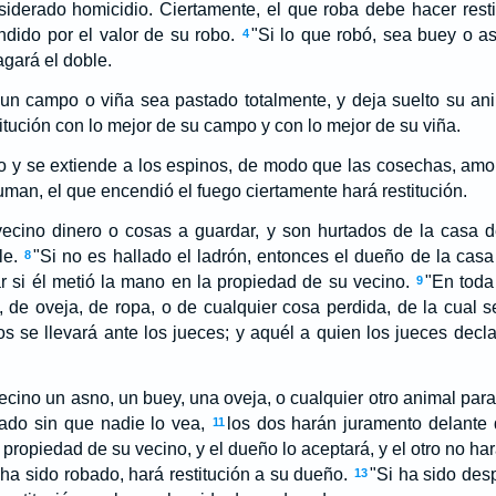
nsiderado homicidio. Ciertamente, el que roba debe hacer resti
dido por el valor de su robo.
"Si lo que robó, sea buey o a
4
agará el doble.
 un campo o viña sea pastado totalmente, y deja suelto su an
itución con lo mejor de su campo y con lo mejor de su viña.
io y se extiende a los espinos, de modo que las cosechas, amo
n, el que encendió el fuego ciertamente hará restitución.
vecino dinero o cosas a guardar, y son hurtados de la casa de
le.
"Si no es hallado el ladrón, entonces el dueño de la casa
8
r si él metió la mano en la propiedad de su vecino.
"En toda
9
, de oveja, de ropa, o de cualquier cosa perdida, de la cual s
s se llevará ante los jueces; y aquél a quien los jueces decl
vecino un asno, un buey, una oveja, o cualquier otro animal par
ado sin que nadie lo vea,
los dos harán juramento delant
11
propiedad de su vecino, y el dueño lo aceptará, y el otro no hará
 ha sido robado, hará restitución a su dueño.
"Si ha sido des
13