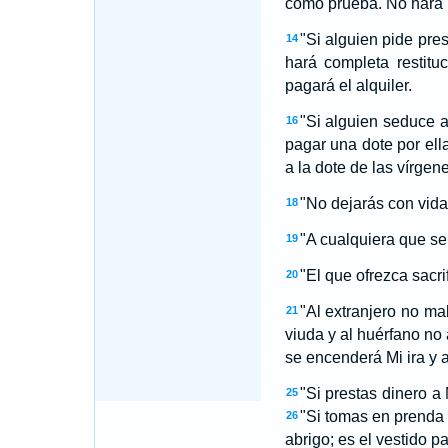
como prueba. No hará r
"Si alguien pide pre
14
hará completa restituc
pagará el alquiler.
"Si alguien seduce 
16
pagar una dote por ell
a la dote de las vírgene
"No dejarás con vida
18
"A cualquiera que se
19
"El que ofrezca sacri
20
"Al extranjero no mal
21
viuda y al huérfano no a
se encenderá Mi ira y 
"Si prestas dinero a 
25
"Si tomas en prenda 
26
abrigo; es el vestido 