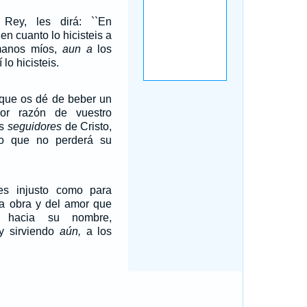
Rey, les dirá: ``En
en cuanto lo hicisteis a
manos míos,
aun a
los
lo hicisteis.
 que os dé de beber un
or razón de vuestro
is
seguidores
de Cristo,
o que no perderá su
s injusto como para
ra obra y del amor que
o hacia su nombre,
 y sirviendo
aún,
a los