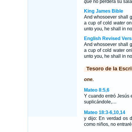
que
no perderá su salar
King James Bible
And whosoever shall giv
a cup of cold
water
onl
unto you, he shall in n
English Revised Vers
And whosoever shall giv
a cup of cold water onl
unto you, he shall in n
Tesoro de la Escri
one.
Mateo 8:5,6
Y cuando entró Jesús 
suplicándole,…
Mateo 18:3-6,10,14
y dijo: En verdad os 
como niños, no entraréi