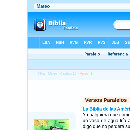
Biblia
>
Mateo
>
Capítulo 10
> Verso 42
Versos Paralelos
La Biblia de las Amér
Y cualquiera que como
un vaso de agua fría 
digo que no perderá s