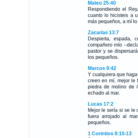
Mateo 25:40
Respondiendo el Rey,
cuanto lo hicisteis a
más pequeños, a mí lo h
Zacarías 13:7
Despierta, espada, c
compañero mío --decla
pastor y se dispersar
los pequeños.
Marcos 9:42
Y cualquiera que haga
creen en mí, mejor le 
piedra de molino de
echado al mar.
Lucas 17:2
Mejor le sería si se le
fuera arrojado al ma
pequeños.
1 Corintios 8:10-13