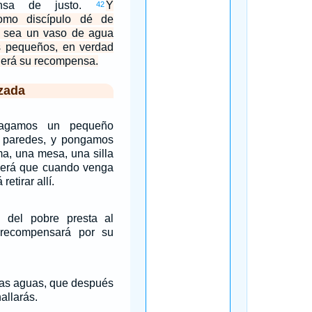
pensa de justo.
Y
42
omo discípulo dé de
 sea un vaso de agua
os pequeños, en verdad
derá su recompensa.
zada
agamos un pequeño
n paredes, y pongamos
ma, una mesa, una silla
 será que cuando venga
retirar allí.
 del pobre presta al
recompensará por su
las aguas, que después
allarás.