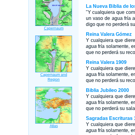
La Nueva Biblia de l
"Y cualquiera que com
un vaso de agua fría 
digo que no perderá s
Reina Valera Gómez
Y cualquiera que dier
agua
fría solamente, e
que no perderá su rec
Reina Valera 1909
Y cualquiera que dier
agua fría solamente, en
que no perderá su rec
Biblia Jubileo 2000
Y cualquiera que dier
agua
fría solamente, e
que
no perderá su salar
Sagradas Escrituras 
Y cualquiera que dier
agua
fría solamente, e