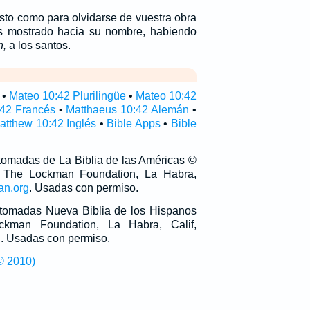
sto como para olvidarse de vuestra obra
s mostrado hacia su nombre, habiendo
n,
a los santos.
•
Mateo 10:42 Plurilingüe
•
Mateo 10:42
:42 Francés
•
Matthaeus 10:42 Alemán
•
atthew 10:42 Inglés
•
Bible Apps
•
Bible
 tomadas de La Biblia de las Américas ©
 The Lockman Foundation, La Habra,
an.org
. Usadas con permiso.
n tomadas Nueva Biblia de los Hispanos
man Foundation, La Habra, Calif,
g
. Usadas con permiso.
© 2010)