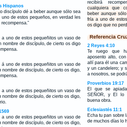
recibirá recom
os Hispanos
cualquiera que c
o discípulo dé a beber aunque sólo sea
beber aunque sólo
a uno de estos pequeños, en verdad les
fría a uno de est
u recompensa."
os digo que no per
Referencia Cru
e a uno de estos pequeñitos un vaso de
n nombre de discípulo, de cierto os digo
2 Reyes 4:10
ompensa.
Te ruego que h
aposento alto, co
allí para él una ca
e á uno de estos pequeñitos un vaso de
y un candelero; y
 nombre de discípulo, de cierto os digo,
a nosotros, se podrá 
ompensa.
Proverbios 19:17
El que se apiada
e a uno de estos pequeñitos un vaso de
SEÑOR, y El lo 
n nombre de discípulo, de cierto os digo,
buena obra.
io.
Eclesiastés 11:1
1569
Echa tu pan sobre 
e a uno de estos pequeñitos un vaso de
de muchos días lo h
n nombre de discípulo, de cierto os digo,