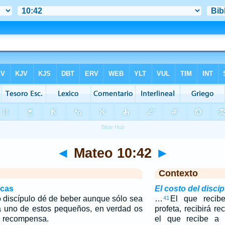
◄
Mateo 10:42
►
Contexto
icas
El costo del disci
 discípulo dé de beber aunque sólo sea
…
El que recib
41
a uno de estos pequeños, en verdad os
profeta, recibirá r
u recompensa.
el que recibe a 