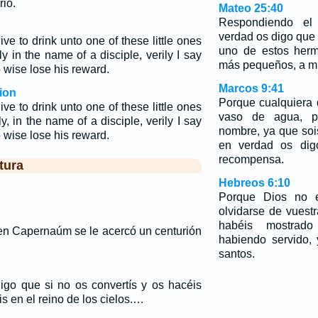
io.
Mateo 25:40
Respondiendo el 
verdad os digo que 
e to drink unto one of these little ones
uno de estos her
y in the name of a disciple, verily I say
más pequeños, a mí 
o wise lose his reward.
Marcos 9:41
ion
Porque cualquiera
e to drink unto one of these little ones
vaso de agua, p
y, in the name of a disciple, verily I say
nombre, ya que so
o wise lose his reward.
en verdad os dig
recompensa.
tura
Hebreos 6:10
Porque Dios no e
olvidarse de vuest
habéis mostrad
en Capernaúm se le acercó un centurión
habiendo servido,
santos.
digo que si no os convertís y os hacéis
s en el reino de los cielos.…