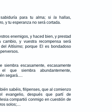
sabiduría para tu alma; si
la
hallas,
ro, y tu esperanza no será cortada.
stros enemigos, y haced bien, y prestad
 cambio, y vuestra recompensa será
s del Altísimo; porque El es bondadoso
 perversos.
e siembra escasamente, escasamente
 el que siembra abundantemente,
ién segará.…
ién sabéis, filipenses, que al comienzo
l evangelio, después que partí de
lesia compartió conmigo en cuestión de
otros solos;…