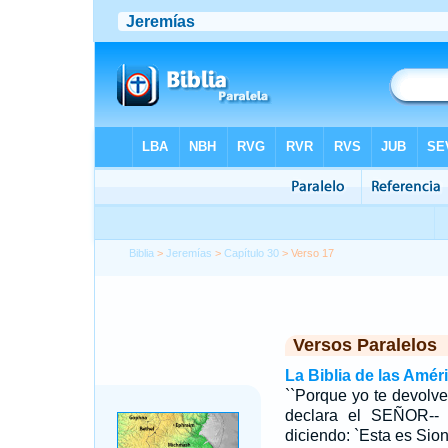
Biblia
>
Jeremías
>
Capítulo 30
> Verso 17
Versos Paralelos
La Biblia de las Amér
``Porque yo te devolver
declara el SEÑOR-- 
diciendo: `Esta es Sion