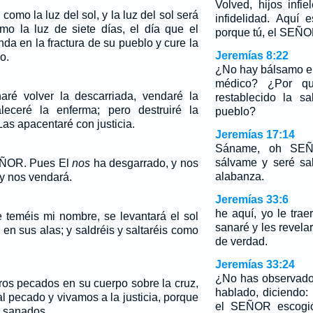
Volved, hijos infi
 como la luz del sol, y la luz del sol será
infidelidad. Aquí 
o la luz de siete días, el día que el
porque tú, el SEÑOR
 en la fractura de su pueblo y cure la
Jeremías 8:22
o.
¿No hay bálsamo e
médico? ¿Por q
aré volver la descarriada, vendaré la
restablecido la s
aleceré la enferma; pero destruiré la
pueblo?
Las apacentaré con justicia.
Jeremías 17:14
Sáname, oh SEÑ
sálvame y seré sa
EÑOR. Pues El
nos
ha desgarrado, y nos
alabanza.
 y nos vendará.
Jeremías 33:6
he aquí, yo le trae
 teméis mi nombre, se levantará el sol
sanaré y les revel
d en sus alas; y saldréis y saltaréis como
de verdad.
Jeremías 33:24
¿No has observado
ros pecados en su cuerpo sobre la cruz,
hablado, diciendo:
l pecado y vivamos a la justicia, porque
el SEÑOR escogió
s sanados.