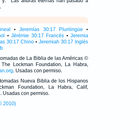
á! y: ``Las alturas eternas han pasado a
…
ineal
•
Jeremías 30:17 Plurilingüe
•
ol
•
Jérémie 30:17 Francés
•
Jeremia
as 30:17 Chino
•
Jeremiah 30:17 Inglés
ub
 tomadas de La Biblia de las Américas ©
 The Lockman Foundation, La Habra,
an.org
. Usadas con permiso.
n tomadas Nueva Biblia de los Hispanos
man Foundation, La Habra, Calif,
g
. Usadas con permiso.
© 2010)