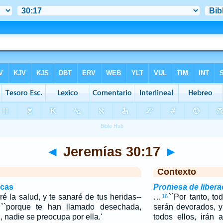
◄
Jeremías 30:17
►
Contexto
icas
Promesa de libera
é la salud, y te sanaré de tus heridas--
…
``Por tanto, t
16
``porque te han llamado desechada,
serán devorados, y
, nadie se preocupa por ella.'
todos ellos, irán a