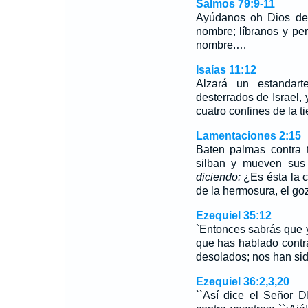
Salmos 79:9-11
Ayúdanos oh Dios de n
nombre; líbranos y pe
nombre.…
Isaías 11:12
Alzará un estandart
desterrados de Israel, 
cuatro confines de la ti
Lamentaciones 2:15
Baten palmas contra 
silban y mueven sus 
diciendo:
¿Es ésta la c
de la hermosura, el goz
Ezequiel 35:12
`Entonces sabrás que y
que has hablado contra
desolados; nos han sid
Ezequiel 36:2,3,20
``Así dice el Señor 