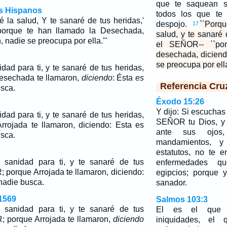
que te saquean s
os Hispanos
todos los que te 
 la salud, Y te sanaré de tus heridas,'
despojo.
``Porq
17
porque te han llamado la Desechada,
salud, y te sanaré 
, nadie se preocupa por ella."'
el SEÑOR-- ``po
desechada, diciend
se preocupa por ella
dad para ti, y te sanaré de tus heridas,
esechada te llamaron,
diciendo
: Ésta
es
Referencia Cru
usca.
Éxodo 15:26
Y dijo: Si escuchas
dad para ti, y te sanaré de tus heridas,
SEÑOR tu Dios, y 
rrojada te llamaron, diciendo: Esta es
ante sus ojos
usca.
mandamientos, y
estatutos, no te 
 sanidad para ti, y te sanaré de tus
enfermedades q
; porque Arrojada te llamaron,
diciendo
:
egipcios; porque 
 nadie busca.
sanador.
1569
Salmos 103:3
 sanidad para ti, y te sanaré de tus
El es el que 
; porque Arrojada te llamaron,
diciendo
iniquidades, el