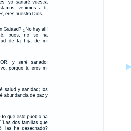
eles, yo sanaré vuestra
estamos, venimos a ti,
, eres nuestro Dios.
n Galaad? ¿No hay allí
ué, pues, no se ha
alud de la hija de mi
OR, y seré sanado;
lvo, porque tú eres mi
ré salud y sanidad; los
aré abundancia de paz y
 lo que este pueblo ha
 ``Las dos familias que
, las ha desechado?