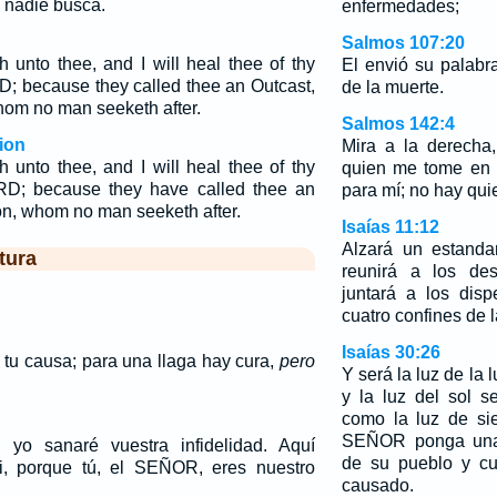
e nadie busca.
enfermedades;
Salmos 107:20
th unto thee, and I will heal thee of thy
El envió su palabr
D; because they called thee an Outcast,
de la muerte.
om no man seeketh after.
Salmos 142:4
ion
Mira a la derecha
th unto thee, and I will heal thee of thy
quien me tome en 
RD; because they have called thee an
para mí; no hay qui
Zion, whom no man seeketh after.
Isaías 11:12
Alzará un estanda
tura
reunirá a los des
juntará a los dis
cuatro confines de la
Isaías 30:26
tu causa; para una llaga hay cura,
pero
Y será la luz de la 
y la luz del sol s
como la luz de sie
SEÑOR ponga una 
s, yo sanaré vuestra infidelidad. Aquí
de su pueblo y cu
i, porque tú, el SEÑOR, eres nuestro
causado.