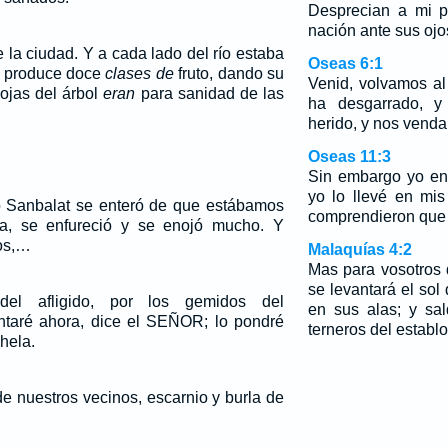
Desprecian a mi p
nación ante sus ojo
 la ciudad. Y a cada lado del río estaba
Oseas 6:1
ue produce doce
clases de
fruto, dando su
Venid, volvamos 
hojas del árbol
eran
para sanidad de las
ha desgarrado, 
herido, y nos venda
Oseas 11:3
Sin embargo yo en
yo lo llevé en mis
 Sanbalat se enteró de que estábamos
comprendieron que 
lla, se enfureció y se enojó mucho. Y
íos,…
Malaquías 4:2
Mas para vosotros
se levantará el sol 
del afligido, por los gemidos del
en sus alas; y sal
ntaré ahora, dice el SEÑOR; lo pondré
terneros del establo
hela.
e nuestros vecinos, escarnio y burla de