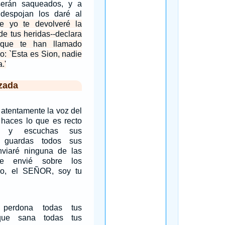
erán saqueados, y a
despojan los daré al
ue yo te devolveré la
de tus heridas--declara
rque te han llamado
o: `Esta es Sion, nadie
.'
zada
 atentamente la voz del
haces lo que es recto
, y escuchas sus
 guardas todos sus
enviaré ninguna de las
ue envié sobre los
yo, el SEÑOR, soy tu
perdona todas tus
 que sana todas tus