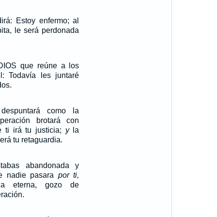
irá: Estoy enfermo; al
bita, le será perdonada
DIOS que reúne a los
l: Todavía les juntaré
dos.
 despuntará como la
peración brotará con
 ti irá tu justicia;
y
la
rá tu retaguardia.
stabas abandonada y
ue nadie pasara
por ti,
ia eterna, gozo de
ración.