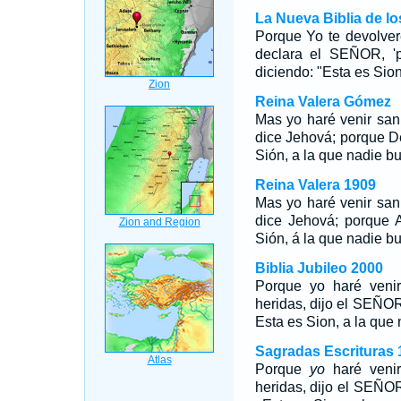
La Nueva Biblia de l
Porque Yo te devolveré
declara el SEÑOR, '
diciendo: "Esta es Sion
Reina Valera Gómez
Mas yo haré venir sani
dice Jehová; porque D
Sión, a la que nadie b
Reina Valera 1909
Mas yo haré venir sani
dice Jehová; porque A
Sión, á la que nadie b
Biblia Jubileo 2000
Porque
yo
haré venir
heridas, dijo el SEÑOR
Esta es Sion, a la que
Sagradas Escrituras 
Porque
yo
haré venir
heridas, dijo el SEÑOR