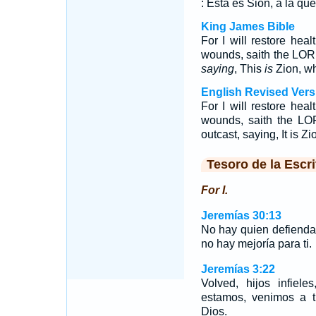
: Esta es Sion, a la qu
King James Bible
For I will restore heal
wounds, saith the LOR
saying
, This
is
Zion, wh
English Revised Vers
For I will restore heal
wounds, saith the LO
outcast, saying, It is 
Tesoro de la Escri
For I.
Jeremías 30:13
No hay quien defienda 
no hay mejoría para ti.
Jeremías 3:22
Volved, hijos infiele
estamos, venimos a t
Dios.