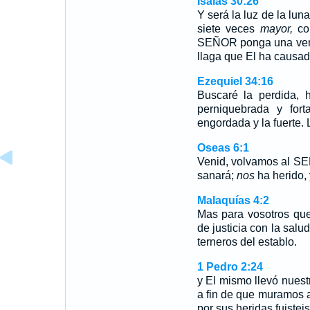
Isaías 30:26
Y será la luz de la luna
siete veces
mayor,
com
SEÑOR ponga una venda
llaga que El ha causad
Ezequiel 34:16
Buscaré la perdida, h
perniquebrada y fort
engordada y la fuerte. 
Oseas 6:1
Venid, volvamos al S
sanará;
nos
ha herido,
Malaquías 4:2
Mas para vosotros que
de justicia con la salu
terneros del establo.
1 Pedro 2:24
y El mismo llevó nuest
a fin de que muramos a
por sus heridas fuistei