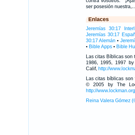
contra vosotros: ``¡Aj
ser posesión nuestra,
Enlaces
Jeremías 30:17 Interl
Jeremías 30:17 Españ
30:17 Alemán
•
Jeremí
•
Bible Apps
•
Bible H
Las citas Bíblicas son
1986, 1995, 1997 by
Calif,
http://www.lockm
Las citas bíblicas so
© 2005 by The Lock
http://www.lockman.or
Reina Valera Gómez (