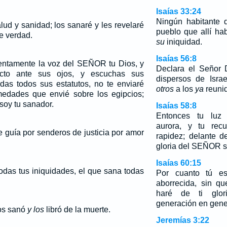
Isaías 33:24
Ningún habitante d
alud y sanidad; los sanaré y les revelaré
pueblo que allí ha
e verdad.
su
iniquidad.
Isaías 56:8
tentamente la voz del SEÑOR tu Dios, y
Declara el Señor 
cto ante sus ojos, y escuchas sus
dispersos de Israe
as todos sus estatutos, no te enviaré
otros
a los
ya
reuni
medades que envié sobre los egipcios;
soy tu sanador.
Isaías 58:8
Entonces tu luz
aurora, y tu recu
e guía por senderos de justicia por amor
rapidez; delante de
gloria del SEÑOR se
Isaías 60:15
odas tus iniquidades, el que sana todas
Por cuanto tú e
aborrecida, sin q
haré de ti glor
generación en gene
los sanó
y los
libró de la muerte.
Jeremías 3:22