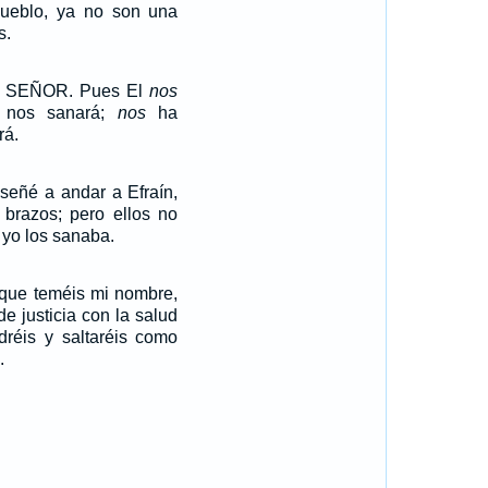
ueblo, ya no son una
s.
al SEÑOR. Pues El
nos
y nos sanará;
nos
ha
rá.
señé a andar a Efraín,
 brazos; pero ellos no
yo los sanaba.
 que teméis mi nombre,
de justicia con la salud
dréis y saltaréis como
.