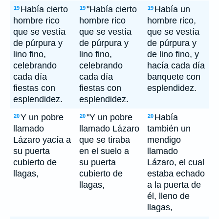
Había cierto
"Había cierto
Había un
19
19
19
hombre rico
hombre rico
hombre rico,
que se vestía
que se vestía
que se vestía
de púrpura y
de púrpura y
de púrpura y
lino fino,
lino fino,
de lino fino, y
celebrando
celebrando
hacía cada día
cada día
cada día
banquete con
fiestas con
fiestas con
esplendidez.
esplendidez.
esplendidez.
Y un pobre
"Y un pobre
Había
20
20
20
llamado
llamado Lázaro
también un
Lázaro yacía a
que se tiraba
mendigo
su puerta
en el suelo a
llamado
cubierto de
su puerta
Lázaro, el cual
llagas,
cubierto de
estaba echado
llagas,
a la puerta de
él, lleno de
llagas,