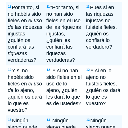
Por tanto, si
"Por tanto, si
Pues si en
11
11
11
no habéis sido
no han sido
las riquezas
fieles en
el uso
fieles en el uso
injustas no
de
las riquezas
de las riquezas
fuisteis fieles,
injustas,
injustas,
¿quién os
¿quién os
¿quién les
confiará lo
confiará las
confiará las
verdadero?
riquezas
riquezas
verdaderas?
verdaderas?
Y si no
"Y si no han
Y si en lo
12
12
12
habéis sido
sido fieles en el
ajeno no
fieles en
el uso
uso de lo
fuisteis fieles,
de
lo ajeno,
ajeno, ¿quién
¿quién os dará
¿quién os dará
les dará lo que
lo que es
lo que es
es de ustedes?
vuestro?
vuestro?
Ningún
"Ningún
Ningún
13
13
13
siervo puede
siervo puede
siervo puede