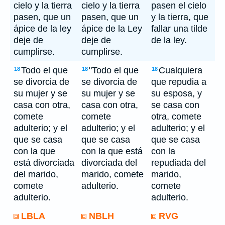
cielo y la tierra
cielo y la tierra
pasen el cielo
pasen, que un
pasen, que un
y la tierra, que
ápice de la ley
ápice de la Ley
fallar una tilde
deje de
deje de
de la ley.
cumplirse.
cumplirse.
Todo el que
"Todo el que
Cualquiera
18
18
18
se divorcia de
se divorcia de
que repudia a
su mujer y se
su mujer y se
su esposa, y
casa con otra,
casa con otra,
se casa con
comete
comete
otra, comete
adulterio; y el
adulterio; y el
adulterio; y el
que se casa
que se casa
que se casa
con la que
con la que está
con la
está divorciada
divorciada del
repudiada del
del marido,
marido, comete
marido,
comete
adulterio.
comete
adulterio.
adulterio.
LBLA
NBLH
RVG