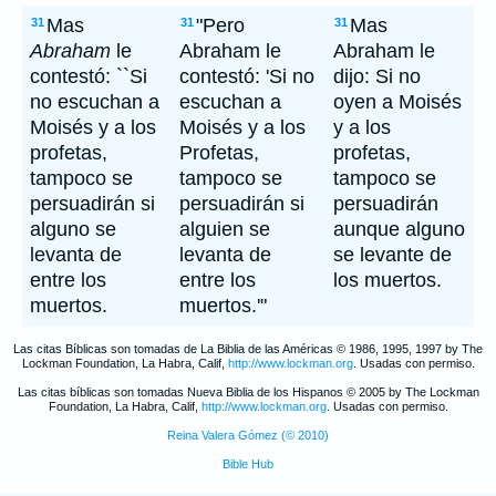
Mas
"Pero
Mas
31
31
31
Abraham
le
Abraham le
Abraham le
contestó: ``Si
contestó: 'Si no
dijo: Si no
no escuchan a
escuchan a
oyen a Moisés
Moisés y a los
Moisés y a los
y a los
profetas,
Profetas,
profetas,
tampoco se
tampoco se
tampoco se
persuadirán si
persuadirán si
persuadirán
alguno se
alguien se
aunque alguno
levanta de
levanta de
se levante de
entre los
entre los
los muertos.
muertos.
muertos.'"
Las citas Bíblicas son tomadas de La Biblia de las Américas © 1986, 1995, 1997 by The
Lockman Foundation, La Habra, Calif,
http://www.lockman.org
. Usadas con permiso.
Las citas bíblicas son tomadas Nueva Biblia de los Hispanos © 2005 by The Lockman
Foundation, La Habra, Calif,
http://www.lockman.org
. Usadas con permiso.
Reina Valera Gómez (© 2010)
Bible Hub