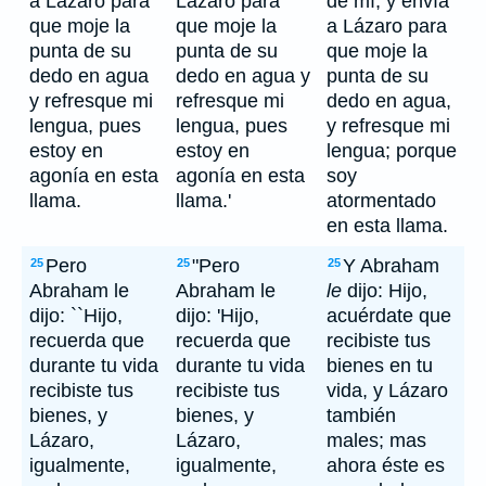
a Lázaro para
Lázaro para
de mí, y envía
que moje la
que moje la
a Lázaro para
punta de su
punta de su
que moje la
dedo en agua
dedo en agua y
punta de su
y refresque mi
refresque mi
dedo en agua,
lengua, pues
lengua, pues
y refresque mi
estoy en
estoy en
lengua; porque
agonía en esta
agonía en esta
soy
llama.
llama.'
atormentado
en esta llama.
Pero
"Pero
Y Abraham
25
25
25
Abraham le
Abraham le
le
dijo: Hijo,
dijo: ``Hijo,
dijo: 'Hijo,
acuérdate que
recuerda que
recuerda que
recibiste tus
durante tu vida
durante tu vida
bienes en tu
recibiste tus
recibiste tus
vida, y Lázaro
bienes, y
bienes, y
también
Lázaro,
Lázaro,
males; mas
igualmente,
igualmente,
ahora éste es