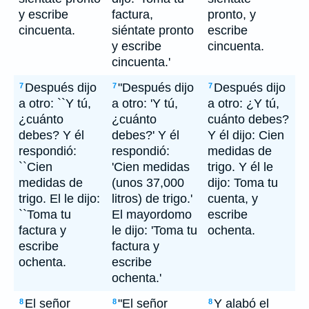
y escribe
factura,
pronto, y
cincuenta.
siéntate pronto
escribe
y escribe
cincuenta.
cincuenta.'
Después dijo
"Después dijo
Después dijo
7
7
7
a otro: ``Y tú,
a otro: 'Y tú,
a otro: ¿Y tú,
¿cuánto
¿cuánto
cuánto debes?
debes? Y él
debes?' Y él
Y él dijo: Cien
respondió:
respondió:
medidas de
``Cien
'Cien medidas
trigo. Y él le
medidas de
(unos 37,000
dijo: Toma tu
trigo. El le dijo:
litros) de trigo.'
cuenta, y
``Toma tu
El mayordomo
escribe
factura y
le dijo: 'Toma tu
ochenta.
escribe
factura y
ochenta.
escribe
ochenta.'
El señor
"El señor
Y alabó el
8
8
8