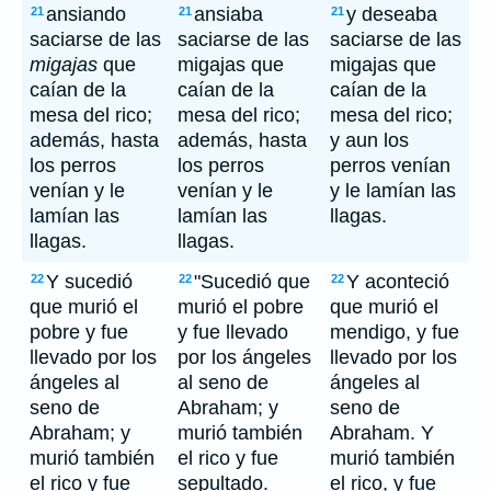
ansiando
ansiaba
y deseaba
21
21
21
saciarse de las
saciarse de las
saciarse de las
migajas
que
migajas que
migajas que
caían de la
caían de la
caían de la
mesa del rico;
mesa del rico;
mesa del rico;
además, hasta
además, hasta
y aun los
los perros
los perros
perros venían
venían y le
venían y le
y le lamían las
lamían las
lamían las
llagas.
llagas.
llagas.
Y sucedió
"Sucedió que
Y aconteció
22
22
22
que murió el
murió el pobre
que murió el
pobre y fue
y fue llevado
mendigo, y fue
llevado por los
por los ángeles
llevado por los
ángeles al
al seno de
ángeles al
seno de
Abraham; y
seno de
Abraham; y
murió también
Abraham. Y
murió también
el rico y fue
murió también
el rico y fue
sepultado.
el rico, y fue