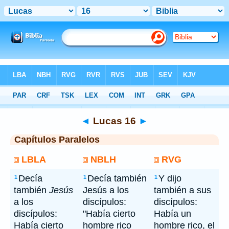
Bíblia
> Lucas 16
◄
Lucas 16
►
Capítulos Paralelos
LBLA
NBLH
RVG
Decía
Decía también
Y dijo
1
1
1
también
Jesús
Jesús a los
también a sus
a los
discípulos:
discípulos:
discípulos:
"Había cierto
Había un
Había cierto
hombre rico
hombre rico, el