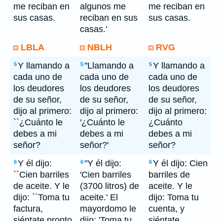
me reciban en
algunos me
me reciban en
sus casas.
reciban en sus
sus casas.
casas.'
LBLA
NBLH
RVG
Y llamando a
"Llamando a
Y llamando a
5
5
5
cada uno de
cada uno de
cada uno de
los deudores
los deudores
los deudores
de su señor,
de su señor,
de su señor,
dijo al primero:
dijo al primero:
dijo al primero:
``¿Cuánto le
'¿Cuánto le
¿Cuánto
debes a mi
debes a mi
debes a mi
señor?
señor?'
señor?
Y él dijo:
"Y él dijo:
Y él dijo: Cien
6
6
6
``Cien barriles
'Cien barriles
barriles de
de aceite. Y le
(3700 litros) de
aceite. Y le
dijo: ``Toma tu
aceite.' El
dijo: Toma tu
factura,
mayordomo le
cuenta, y
siéntate pronto
dijo: 'Toma tu
siéntate