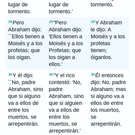
lugar de
lugar de
tormento.
tormento.
tormento.'
Pero
"Pero
Y Abraham
29
29
29
Abraham dijo:
Abraham dijo:
le dijo: A
``Ellos tienen a
'Ellos tienen a
Moisés y a los
Moisés y a los
Moisés y a los
profetas
profetas; que
Profetas; que
tienen;
los oigan.
los oigan a
óiganlos.
ellos.'
Y él dijo:
"Y el rico
Él entonces
30
30
30
``No, padre
contestó: 'No,
dijo: No, padre
Abraham, sino
padre
Abraham; mas
que si alguno
Abraham, sino
si alguno va a
va a ellos de
que si alguien
ellos de entre
entre los
va a ellos de
los muertos,
muertos, se
entre los
se
arrepentirán.
muertos, se
arrepentirán.
arrepentirán.'