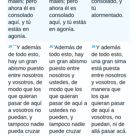
males; pero
males; pero
consolado, y
ahora él es
ahora él es
tú
consolado
consolado
atormentado.
aquí, y tú
aquí, y tú estás
estás en
en agonía.
agonía.
``Y además
'Además de
Y además
26
26
26
de todo esto,
todo esto, hay
de todo esto,
hay un gran
un gran abismo
una gran sima
abismo puesto
puesto entre
está puesta
entre nosotros
nosotros y
entre nosotros
y vosotros, de
ustedes, de
y vosotros, de
modo que los
modo que los
manera que
que quieran
que quieran
los que
pasar de aquí
pasar de aquí a
quieran pasar
a vosotros no
ustedes no
de aquí a
puedan, y
pueden, y
vosotros, no
tampoco nadie
tampoco nadie
puedan, ni de
pueda cruzar
puede cruzar
allá pasar acá.