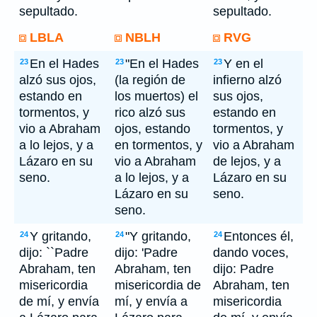
sepultado.
sepultado.
LBLA
NBLH
RVG
En el Hades
"En el Hades
Y en el
23
23
23
alzó sus ojos,
(la región de
infierno alzó
estando en
los muertos) el
sus ojos,
tormentos, y
rico alzó sus
estando en
vio a Abraham
ojos, estando
tormentos, y
a lo lejos, y a
en tormentos, y
vio a Abraham
Lázaro en su
vio a Abraham
de lejos, y a
seno.
a lo lejos, y a
Lázaro en su
Lázaro en su
seno.
seno.
Y gritando,
"Y gritando,
Entonces él,
24
24
24
dijo: ``Padre
dijo: 'Padre
dando voces,
Abraham, ten
Abraham, ten
dijo: Padre
misericordia
misericordia de
Abraham, ten
de mí, y envía
mí, y envía a
misericordia