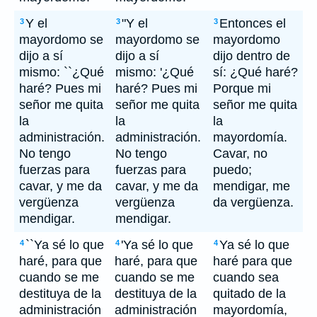
Y el
"Y el
Entonces el
3
3
3
mayordomo se
mayordomo se
mayordomo
dijo a sí
dijo a sí
dijo dentro de
mismo: ``¿Qué
mismo: '¿Qué
sí: ¿Qué haré?
haré? Pues mi
haré? Pues mi
Porque mi
señor me quita
señor me quita
señor me quita
la
la
la
administración.
administración.
mayordomía.
No tengo
No tengo
Cavar, no
fuerzas para
fuerzas para
puedo;
cavar, y me da
cavar, y me da
mendigar, me
vergüenza
vergüenza
da vergüenza.
mendigar.
mendigar.
``Ya sé lo que
'Ya sé lo que
Ya sé lo que
4
4
4
haré, para que
haré, para que
haré para que
cuando se me
cuando se me
cuando sea
destituya de la
destituya de la
quitado de la
administración
administración
mayordomía,