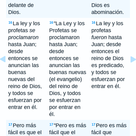
delante de
Dios es
Dios.
abominación.
La ley y los
"La Ley y los
La ley y los
16
16
16
profetas
se
Profetas se
profetas
proclamaron
proclamaron
fueron
hasta
hasta Juan;
hasta Juan;
Juan; desde
desde
desde
entonces el
entonces se
entonces se
reino de Dios
anuncian las
anuncian las
es predicado,
buenas
buenas nuevas
y todos se
nuevas del
(el evangelio)
esfuerzan por
reino de Dios,
del reino de
entrar en él.
y todos se
Dios, y todos
esfuerzan por
se esfuerzan
entrar en él.
por entrar en
él.
Pero más
"Pero es más
Pero es más
17
17
17
fácil es que el
fácil que el
fácil que