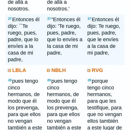
de allá a
de allá a
nosotros.
nosotros.'
Entonces él
"Entonces él
Entonces él
27
27
27
dijo: ``Te
dijo: 'Te ruego,
dijo: Te ruego,
ruego, pues,
pues, padre,
pues, padre,
padre, que lo
que lo envíes a
que le envíes
envíes a la
la casa de mi
a la casa de
casa de mi
padre,
mi padre,
padre,
LBLA
NBLH
RVG
pues tengo
pues tengo
porque
28
28
28
cinco
cinco
tengo cinco
hermanos, de
hermanos, de
hermanos,
modo que él
modo que él
para que les
los prevenga,
los prevenga,
testifique, para
para que ellos
para que ellos
que no vengan
no vengan
no vengan
ellos también
también a este
también a este
a este lugar de