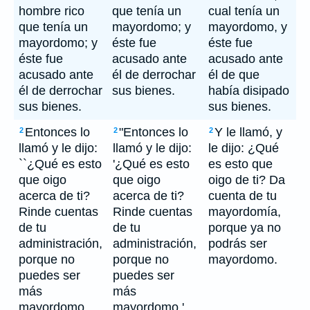
hombre rico
que tenía un
cual tenía un
que tenía un
mayordomo; y
mayordomo, y
mayordomo; y
éste fue
éste fue
éste fue
acusado ante
acusado ante
acusado ante
él de derrochar
él de que
él de derrochar
sus bienes.
había disipado
sus bienes.
sus bienes.
Entonces lo
"Entonces lo
Y le llamó, y
2
2
2
llamó y le dijo:
llamó y le dijo:
le dijo: ¿Qué
``¿Qué es esto
'¿Qué es esto
es esto que
que oigo
que oigo
oigo de ti? Da
acerca de ti?
acerca de ti?
cuenta de tu
Rinde cuentas
Rinde cuentas
mayordomía,
de tu
de tu
porque ya no
administración,
administración,
podrás ser
porque no
porque no
mayordomo.
puedes ser
puedes ser
más
más
mayordomo.
mayordomo.'