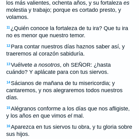
los más valientes, ochenta años, y su fortaleza
es
molestia y trabajo; porque es cortado presto, y
volamos.
¿Quién conoce la fortaleza de tu ira? Que tu ira
11
no es menor que nuestro temor.
Para contar nuestros días haznos saber así, y
12
traeremos al corazón sabiduría.
Vuélvete
a nosotros
, oh SEÑOR: ¿hasta
13
cuándo? Y aplácate para con tus siervos.
Sácianos de mañana de tu misericordia; y
14
cantaremos, y nos alegraremos todos nuestros
días.
Alégranos conforme a los días que nos afligiste,
15
y los años
en
que vimos
el
mal.
Aparezca en tus siervos tu obra, y tu gloria sobre
16
sus hijos.