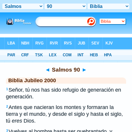
Biblia
>
JUB
> Salmos 90
◄
Salmos 90
►
Biblia Jubileo 2000
Señor, tú nos has sido refugio de generación en
1
generación.
Antes que nacieran los montes y formaran la
2
tierra y el mundo, y desde el siglo y hasta el siglo,
tú
eres
Dios.
Vuelves al hombre hasta ser quebrantado, y
3