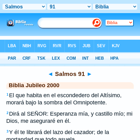
Biblia
>
JUB
> Salmos 91
◄
Salmos 91
►
Biblia Jubileo 2000
El que habita en el escondedero del Altísimo,
1
morará bajo la sombra del Omnipotente.
Dirá al SEÑOR: Esperanza mía, y castillo mío; mi
2
Dios, me aseguraré en él.
Y él te librará del lazo del cazador; de la
3
mortandad que todo asuela.