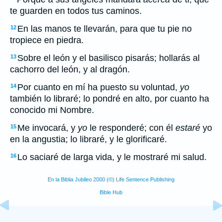
te guarden en todos tus caminos.
En las manos te llevarán, para que tu pie no
12
tropiece en piedra.
Sobre el león y el basilisco pisarás; hollarás al
13
cachorro del león, y al dragón.
Por cuanto en mí ha puesto su voluntad,
yo
14
también lo libraré; lo pondré en alto, por cuanto ha
conocido mi Nombre.
Me invocará, y
yo
le responderé; con él
estaré
yo
15
en la angustia; lo libraré, y le glorificaré.
Lo saciaré de larga vida, y le mostraré mi salud.
16
En la Biblia Jubileo 2000 (©) Life Sentence Publishing
Bible Hub