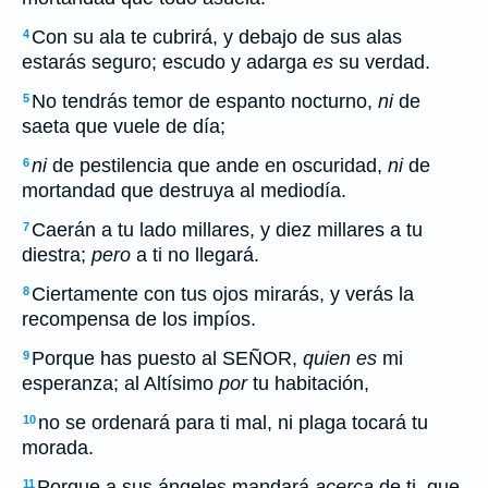
Con su ala te cubrirá, y debajo de sus alas
4
estarás seguro; escudo y adarga
es
su verdad.
No tendrás temor de espanto nocturno,
ni
de
5
saeta que vuele de día;
ni
de pestilencia que ande en oscuridad,
ni
de
6
mortandad que destruya al mediodía.
Caerán a tu lado millares, y diez millares a tu
7
diestra;
pero
a ti no llegará.
Ciertamente con tus ojos mirarás, y verás la
8
recompensa de los impíos.
Porque has puesto al SEÑOR,
quien es
mi
9
esperanza; al Altísimo
por
tu habitación,
no se ordenará para ti mal, ni plaga tocará tu
10
morada.
Porque a sus ángeles mandará
acerca
de ti, que
11