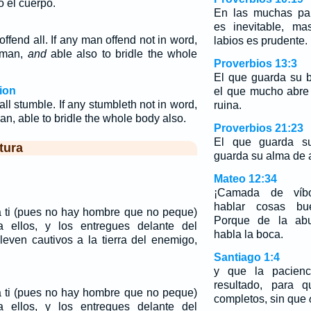
o el cuerpo.
En las muchas pal
es inevitable, ma
ffend all. If any man offend not in word,
labios es prudente.
 man,
and
able also to bridle the whole
Proverbios 13:3
El que guarda su b
ion
el que mucho abre 
ll stumble. If any stumbleth not in word,
ruina.
an, able to bridle the whole body also.
Proverbios 21:23
El que guarda s
tura
guarda su alma de 
Mateo 12:34
¡Camada de víb
hablar cosas bu
 ti (pues no hay hombre que no peque)
Porque de la abu
a ellos, y los entregues delante del
habla la boca.
leven cautivos a la tierra del enemigo,
Santiago 1:4
y que la pacien
resultado, para q
 ti (pues no hay hombre que no peque)
completos, sin que
a ellos, y los entregues delante del