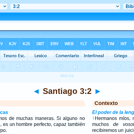
◄
Santiago 3:2
►
Contexto
icas
El poder de la len
mos de muchas maneras. Si alguno no
Hermanos míos, n
1
e, es un hombre perfecto, capaz también
muchos
de vosot
rpo.
recibiremos un juic