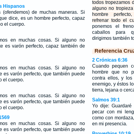
todos tropezamos 
os Hispanos
alguno no tropieza
s (ofendemos) de muchas maneras. Si
hombre perfecto
 que dice, es un hombre perfecto, capaz
refrenar todo el c
o el cuerpo.
ponemos el fren
caballos para 
dirigimos también 
mos en muchas cosas. Si alguno no
te es varón perfecto, capaz también de
Referencia Cru
.
2 Crónicas 6:36
Cuando pequen co
mos en muchas cosas. Si alguno no
hombre que no pe
te es varón perfecto, que también puede
contra ellos, y lo
o el cuerpo.
enemigo, y éstos lo
tierra, lejana o cerc
mos en muchas cosas. Si alguno no
Salmos 39:1
te es varón perfecto, que también puede
Yo dije: Guardaré
o el cuerpo.
pecar con mi leng
1569
como con mordaza, 
mos en muchas cosas. Si alguno no
en mi presencia.
te es varón perfecto, que también puede
Proverbios 10:19