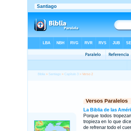
Biblia
>
Santiago
>
Capítulo 3
> Verso 2
Versos Paralelos
La Biblia de las Amér
Porque todos tropeza
tropieza en lo que dic
de refrenar todo el cue