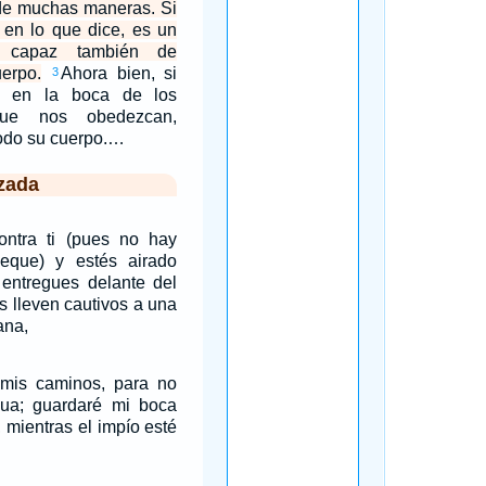
de muchas maneras. Si
 en lo que dice, es un
, capaz también de
uerpo.
Ahora bien, si
3
o en la boca de los
que nos obedezcan,
todo su cuerpo.…
zada
ntra ti (pues no hay
que) y estés airado
s entregues delante del
s lleven cautivos a una
ana,
 mis caminos, para no
ua; guardaré mi boca
mientras el impío esté