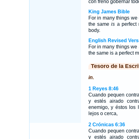
con freno gobernar tod
King James Bible
For in many things we o
the same
is
a perfect
body.
English Revised Vers
For in many things we a
the same is a perfect m
Tesoro de la Escri
in.
1 Reyes 8:46
Cuando pequen contra
y estés airado contr
enemigo, y éstos los l
lejos o cerca,
2 Crónicas 6:36
Cuando pequen contra
y estés airado contr