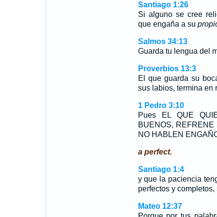
Santiago 1:26
Si alguno se cree rel
que engaña a su
propi
Salmos 34:13
Guarda tu lengua del m
Proverbios 13:3
El que guarda su boca
sus labios, termina en 
1 Pedro 3:10
Pues EL QUE QUI
BUENOS, REFRENE 
NO HABLEN ENGAÑO
a perfect.
Santiago 1:4
y que la paciencia te
perfectos y completos,
Mateo 12:37
Porque por tus palabra