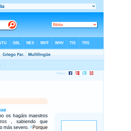
gua
o os hagáis maestros
ros
, sabiendo que
io más severo.
Porque
2