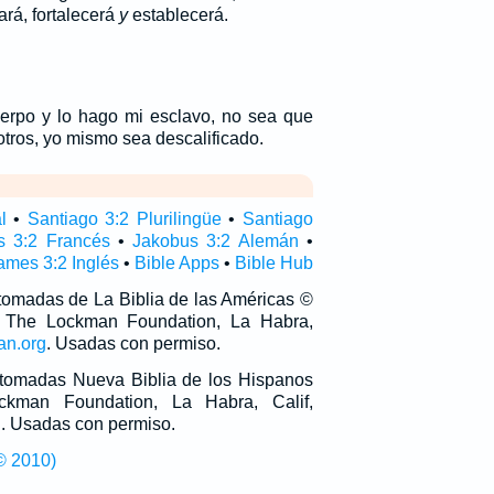
ará, fortalecerá
y
establecerá.
erpo y lo hago mi esclavo, no sea que
tros, yo mismo sea descalificado.
l
•
Santiago 3:2 Plurilingüe
•
Santiago
s 3:2 Francés
•
Jakobus 3:2 Alemán
•
ames 3:2 Inglés
•
Bible Apps
•
Bible Hub
 tomadas de La Biblia de las Américas ©
 The Lockman Foundation, La Habra,
an.org
. Usadas con permiso.
n tomadas Nueva Biblia de los Hispanos
man Foundation, La Habra, Calif,
g
. Usadas con permiso.
© 2010)