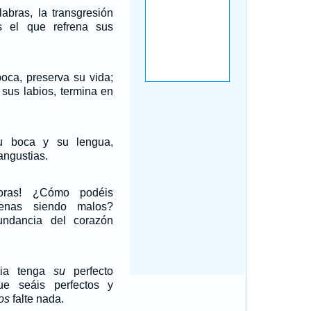
abras, la transgresión
s el que refrena sus
oca, preserva su vida;
sus labios, termina en
u boca y su lengua,
angustias.
oras! ¿Cómo podéis
enas siendo malos?
ndancia del corazón
cia tenga
su
perfecto
ue seáis perfectos y
os
falte nada.