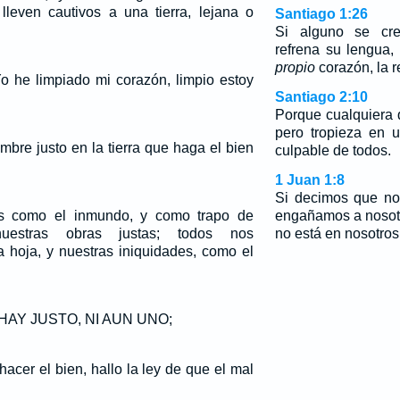
lleven cautivos a una tierra, lejana o
Santiago 1:26
Si alguno se cre
refrena su lengua
propio
corazón, la re
o he limpiado mi corazón, limpio estoy
Santiago 2:10
Porque cualquiera 
pero tropieza en
bre justo en la tierra que haga el bien
culpable de todos.
1 Juan 1:8
Si decimos que no
s como el inmundo, y como trapo de
engañamos a nosot
nuestras obras justas; todos nos
no está en nosotros
hoja, y nuestras iniquidades, como el
O HAY JUSTO, NI AUN UNO;
acer el bien, hallo la ley de que el mal