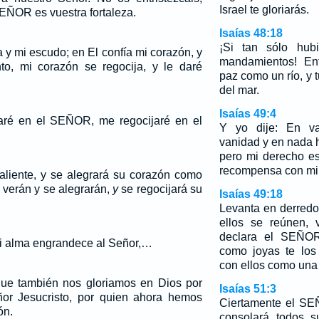
Israel te gloriarás.
SEÑOR es vuestra fortaleza.
Isaías 48:18
¡Si tan sólo hub
y mi escudo; en El confía mi corazón, y
mandamientos! Ent
nto, mi corazón se regocija, y le daré
paz como un río, y t
del mar.
Isaías 49:4
aré en el SEÑOR, me regocijaré en el
Y yo dije: En va
vanidad y en nada 
pero mi derecho e
recompensa con mi
aliente, y se alegrará su corazón como
verán y se alegrarán,
y
se regocijará su
Isaías 49:18
Levanta en derredor
ellos se reúnen, 
declara el SEÑOR
Mi alma engrandece al Señor,…
como joyas te los
con ellos como una
ue también nos gloriamos en Dios por
Isaías 51:3
or Jesucristo, por quien ahora hemos
Ciertamente el SE
ón.
consolará todos s