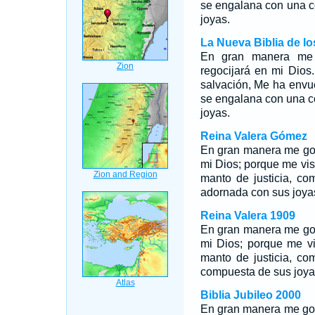
se engalana con una c
joyas.
La Nueva Biblia de l
En gran manera me
regocijará en mi Dios
salvación, Me ha envu
se engalana con una c
joyas.
Reina Valera Gómez
En gran manera me goz
mi Dios; porque me vis
manto de justicia, c
adornada con sus joya
Reina Valera 1909
En gran manera me goz
mi Dios; porque me vi
manto de justicia, c
compuesta de sus joya
Biblia Jubileo 2000
En gran manera me go