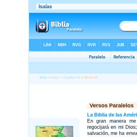
Biblia
>
Isaías
>
Capítulo 61
> Verso 10
Versos Paralelos
La Biblia de las Amér
En gran manera me
regocijará en mi Dios
salvación, me ha envu