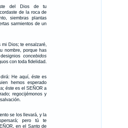
aste del Dios de tu
acordaste de la roca de
anto, siembras plantas
jertas sarmientos de un
mi Dios; te ensalzaré,
tu nombre, porque has
 designios
concebidos
uos con toda fidelidad.
dirá: He aquí, éste es
uien hemos esperado
ra; éste es el SEÑOR a
ado; regocijémonos y
salvación.
ento se los llevará, y la
spersará; pero tú te
 SEÑOR, en el Santo de