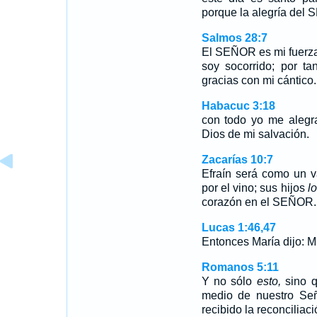
porque la alegría del 
Salmos 28:7
El SEÑOR es mi fuerza 
soy socorrido; por ta
gracias con mi cántico.
Habacuc 3:18
con todo yo me alegr
Dios de mi salvación.
Zacarías 10:7
Efraín será como un v
por el vino; sus hijos
lo
corazón en el SEÑOR.
Lucas 1:46,47
Entonces María dijo: 
Romanos 5:11
Y no sólo
esto,
sino q
medio de nuestro Señ
recibido la reconciliaci