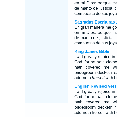
en mi Dios; porque me
de manto de justicia,
compuesta de sus joya
Sagradas Escrituras 
En gran manera me go
en mi Dios; porque me
de manto de justicia,
compuesta de sus joya
King James Bible
I will greatly rejoice 
God; for he hath cloth
hath covered me wit
bridegroom decketh
h
adorneth
herself
with h
English Revised Vers
I will greatly rejoice 
God; for he hath cloth
hath covered me wit
bridegroom decketh h
adorneth herself with h