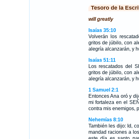
Tesoro de la Escri
will greatly
Isaías 35:10
Volverán los rescata
gritos de júbilo, con 
alegría alcanzarán, y hu
Isaías 51:11
Los rescatados del S
gritos de júbilo, con 
alegría alcanzarán, y hu
1 Samuel 2:1
Entonces Ana oró y di
mi fortaleza en el SE
contra mis enemigos, p
Nehemías 8:10
También les dijo: Id, c
mandad raciones a los
este día es santo par