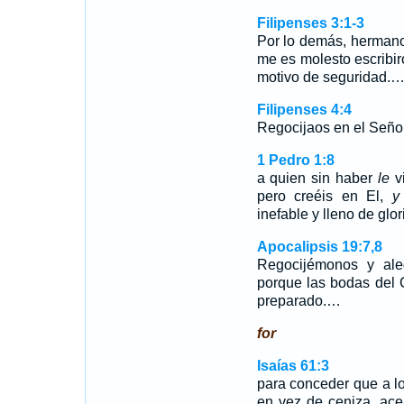
Filipenses 3:1-3
Por lo demás, hermano
me es molesto escribi
motivo de seguridad.
Filipenses 4:4
Regocijaos en el Seño
1 Pedro 1:8
a quien sin haber
le
v
pero creéis en El,
y
inefable y lleno de glor
Apocalipsis 19:7,8
Regocijémonos y ale
porque las bodas del 
preparado.…
for
Isaías 61:3
para conceder que a l
en vez de ceniza, ace