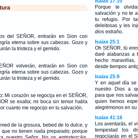
Isaías 17:10
Porque te olvid
tura
salvación y no te 
tu refugio. Por t
deleitosas y les in
dios
extraño.
dos del SEÑOR, entrarán en Sion con
Isaías 25:1
alegría eterna sobre sus cabezas. Gozo y
Oh SEÑOR, tú eres 
irán la tristeza y el gemido.
daré alabanzas a 
hecho maravillas,
EÑOR volverán, entrarán en Sion con
desde tiempos antig
alegría eterna sobre sus cabezas. Gozo y
Isaías 25:9
irán la tristeza y el gemido.
Y en aquel día se 
nuestro Dios a q
para que nos salva
jo: Mi corazón se regocija en el SEÑOR,
quien hemos esper
ÑOR se exalta; mi boca sin temor habla
alegrémonos en su 
or cuanto me regocijo en tu salvación.
Isaías 41:16
Los aventarás, el vi
omed de la grosura, bebed de lo dulce, y
tempestad los di
 que no tienen nada preparado; porque
regocijarás en el
a nuestro Señor. No os entristezcáis,