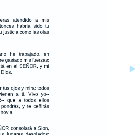
ieras atendido a mis
onces habría sido tu
u justicia como las olas
no he trabajado, en
he gastado mis fuerzas;
stá en el SEÑOR, y mi
 Dios.
 tus ojos y mira: todos
vienen a ti. Vivo yo--
-- que a todos ellos
 pondrás, y te ceñirás
 novia.
ÑOR consolará a Sion,
us lugares desolados;