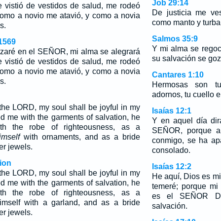
Job 29:14
 vistió de vestidos de salud, me rodeó
De justicia me ves
 como a novio me atavió, y como a novia
como manto y turba
s.
Salmos 35:9
1569
Y mi alma se rego
zaré en el SEÑOR, mi alma se alegrará
su salvación se goz
 vistió de vestidos de salud, me rodeó
 como a novio me atavió, y como a novia
Cantares 1:10
s.
Hermosas son tus
adornos, tu cuello e
in the LORD, my soul shall be joyful in my
Isaías 12:1
ed me with the garments of salvation, he
Y en aquel día dir
h the robe of righteousness, as a
SEÑOR, porque au
imself
with ornaments, and as a bride
conmigo, se ha ap
er jewels.
consolado.
ion
Isaías 12:2
in the LORD, my soul shall be joyful in my
He aquí, Dios es mi
ed me with the garments of salvation, he
temeré; porque mi 
h the robe of righteousness, as a
es el SEÑOR DI
imself with a garland, and as a bride
salvación.
er jewels.