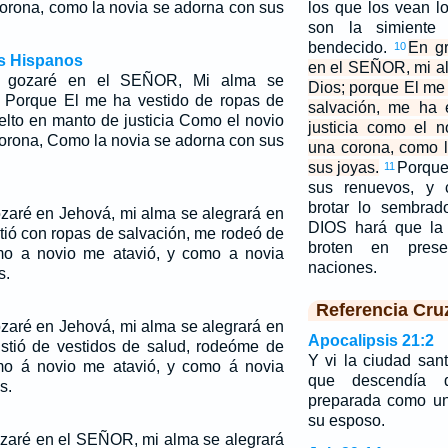
orona, como la novia se adorna con sus
los que los vean l
son la simient
bendecido.
En g
10
os Hispanos
en el SEÑOR, mi al
 gozaré en el SEÑOR, Mi alma se
Dios; porque El me
. Porque El me ha vestido de ropas de
salvación, me ha 
elto en manto de justicia Como el novio
justicia como el 
orona, Como la novia se adorna con sus
una corona, como 
sus joyas.
Porque
11
sus renuevos, y 
brotar lo sembrad
aré en Jehová, mi alma se alegrará en
DIOS hará que la 
tió con ropas de salvación, me rodeó de
broten en pres
omo a novio me atavió, y como a novia
naciones.
s.
Referencia Cru
aré en Jehová, mi alma se alegrará en
Apocalipsis 21:2
stió de vestidos de salud, rodeóme de
Y vi la ciudad san
omo á novio me atavió, y como á novia
que descendía d
s.
preparada como un
su esposo.
zaré en el SEÑOR, mi alma se alegrará