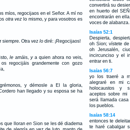
convertirá su desie
en huerto del SEÑ
s míos, regocijaos en el Señor. A mí no
encontrarán en ella
ros
otra vez
lo mismo, y para vosotros es
voces de alabanza.
…
Isaías 52:1
Despierta, despiert
r siempre. Otra vez
lo
diré: ¡Regocijaos!
oh Sion; vístete d
oh Jerusalén, ciu
incircunciso y el
isto,
le
amáis,
y
a quien ahora no veis,
entrar en ti.
os regocijáis grandemente con gozo
ia,
Isaías 56:7
yo los traeré a m
alegraré en mi c
grémonos, y démosle a El la gloria,
holocaustos y su
Cordero han llegado y su esposa se ha
aceptos sobre mi 
será llamada casa
los pueblos.
Isaías 58:14
entonces te deleit
os que lloran
en
Sion se les dé diadema
te haré cabalgar s
ite de alegría en vez de luto, manto de