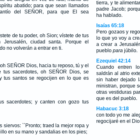
tierra, y te aliment
píritu abatido; para que sean llamados
padre Jacob; porq
 plantío del SEÑOR, para que El sea
ha hablado.
Isaías 65:18
Pero gozaos y rego
stete de tu poder, oh Sion; vístete de tus
lo que yo voy a cre
 Jerusalén, ciudad santa. Porque el
a crear a Jerusal
do no volverán a entrar en ti.
pueblo
para
júbilo.
Ezequiel 42:14
 oh SEÑOR Dios, hacia tu reposo, tú y el
Cuando entren los
e tus sacerdotes, oh SEÑOR Dios, se
saldrán al atrio ext
 y tus santos se regocijen en lo que es
sin haber dejado 
ministran, porque 
otras vestiduras pa
que es del pueblo.
tus sacerdotes; y canten con gozo tus
Habacuc 3:18
con todo yo me al
regocijaré en el Dio
s siervos: ``Pronto; traed la mejor ropa y
illo en su mano y sandalias en los pies;