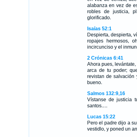
alabanza en vez de es
robles de justicia,
glorificado.
Isaías 52:1
Despierta, despierta, ví
ropajes hermosos, oh
incircunciso y el inmun
2 Crónicas 6:41
Ahora pues, levántate,
arca de tu poder; qu
revistan de salvación
bueno.
Salmos 132:9,16
Vístanse de justicia 
santos.…
Lucas 15:22
Pero el padre dijo a su
vestidlo, y poned un an