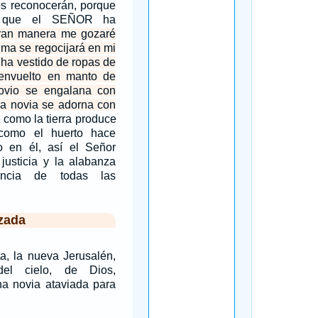
os reconocerán, porque
e que el SEÑOR ha
ran manera me gozaré
ma se regocijará en mi
 ha vestido de ropas de
envuelto en manto de
novio se engalana con
la novia se adorna con
 como la tierra produce
como el huerto hace
o en él, así el Señor
justicia y la alabanza
encia de todas las
zada
ta, la nueva Jerusalén,
el cielo, de Dios,
a novia ataviada para