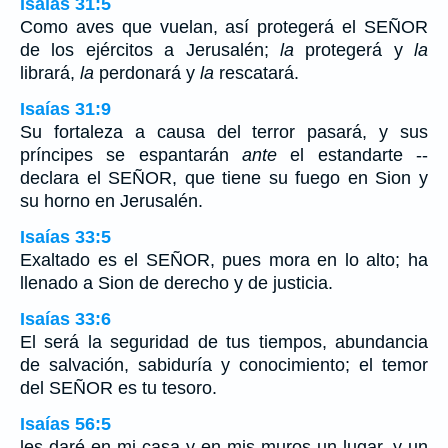
Isaías 31:5
Como aves que vuelan, así protegerá el SEÑOR
de los ejércitos a Jerusalén;
la
protegerá y
la
librará,
la
perdonará y
la
rescatará.
Isaías 31:9
Su fortaleza a causa del terror pasará, y sus
príncipes se espantarán
ante
el estandarte --
declara el SEÑOR, que tiene su fuego en Sion y
su horno en Jerusalén.
Isaías 33:5
Exaltado es el SEÑOR, pues mora en lo alto; ha
llenado a Sion de derecho y de justicia.
Isaías 33:6
El será la seguridad de tus tiempos, abundancia
de salvación, sabiduría y conocimiento; el temor
del SEÑOR es tu tesoro.
Isaías 56:5
les daré en mi casa y en mis muros un lugar, y un